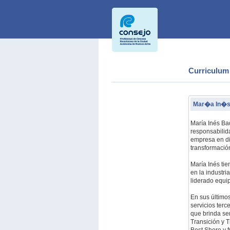
Curriculum
Mar�a In�
María Inés Baq
responsabilida
empresa en di
transformació
María Inés ti
en la industri
liderado equi
En sus último
servicios terc
que brinda ser
Transición y 