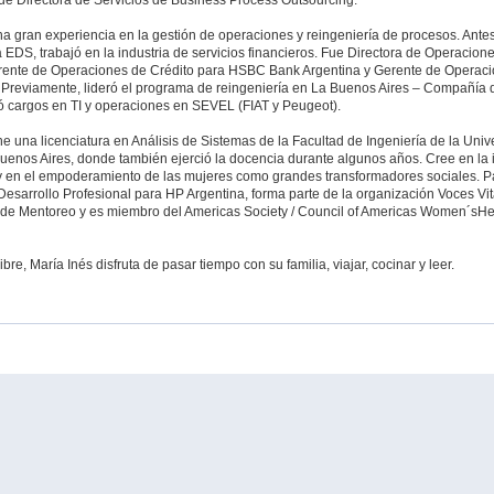
fue Directora de Servicios de Business Process Outsourcing.
a gran experiencia en la gestión de operaciones y reingeniería de procesos. Ante
 EDS, trabajó en la industria de servicios financieros. Fue Directora de Operacion
rente de Operaciones de Crédito para HSBC Bank Argentina y Gerente de Opera
Previamente, lideró el programa de reingeniería en La Buenos Aires – Compañía 
 cargos en TI y operaciones en SEVEL (FIAT y Peugeot).
ne una licenciatura en Análisis de Sistemas de la Facultad de Ingeniería de la Uni
uenos Aires, donde también ejerció la docencia durante algunos años. Cree en la 
y en el empoderamiento de las mujeres como grandes transformadores sociales. Pa
esarrollo Profesional para HP Argentina, forma parte de la organización Voces Vit
de Mentoreo y es miembro del Americas Society / Council of Americas Women´sH
ibre, María Inés disfruta de pasar tiempo con su familia, viajar, cocinar y leer.