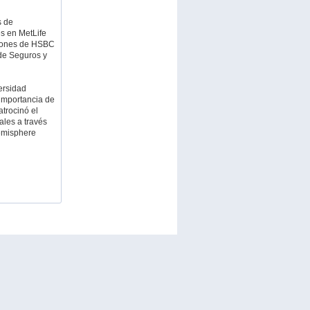
s de
es en MetLife
ciones de HSBC
de Seguros y
versidad
importancia de
trocinó el
ales a través
emisphere