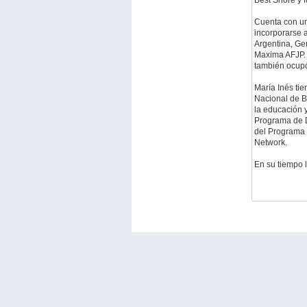
Best Shore y 
Cuenta con un
incorporarse a
Argentina, Ge
Maxima AFJP. 
también ocupó
María Inés tie
Nacional de B
la educación 
Programa de D
del Programa 
Network.
En su tiempo l