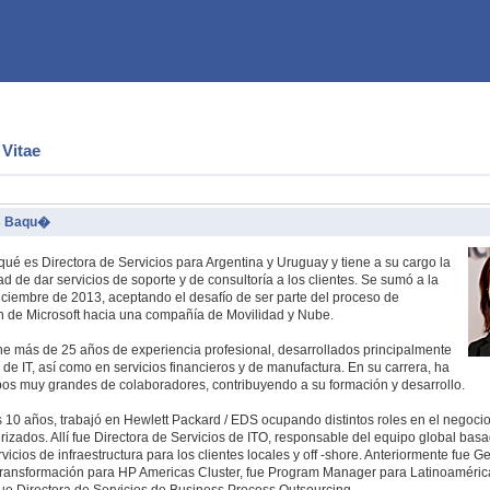
 Vitae
s Baqu�
ué es Directora de Servicios para Argentina y Uruguay y tiene a su cargo la
d de dar servicios de soporte y de consultoría a los clientes. Se sumó a la
ciembre de 2013, aceptando el desafío de ser parte del proceso de
n de Microsoft hacia una compañía de Movilidad y Nube.
ene más de 25 años de experiencia profesional, desarrollados principalmente
a de IT, así como en servicios financieros y de manufactura. En su carrera, ha
pos muy grandes de colaboradores, contribuyendo a su formación y desarrollo.
s 10 años, trabajó en Hewlett Packard / EDS ocupando distintos roles en el negocio
erizados. Allí fue Directora de Servicios de ITO, responsable del equipo global bas
vicios de infraestructura para los clientes locales y off -shore. Anteriormente fue G
Transformación para HP Americas Cluster, fue Program Manager para Latinoaméric