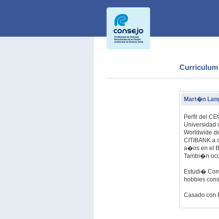
Curriculum
Mart�n Lan
Perfil del C
Universidad
Worldwide de
CITIBANK a c
a�os en el B
Tambi�n ocu
Estudi� Comp
hobbies consi
Casado con Be