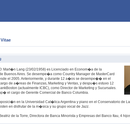
 Vitae
g
EO: Mart�n Lang (23/02/1958) es Licenciado en Econom�a de la
 de Buenos Aires. Se desempe�a como Country Manager de MasterCard
sde el 2005. Anteriormente, y durante 12 a�os se desempe�� en el
argo de a�reas de Finanzas, Marketing y Ventas, y despu�s estuvo 12
ankBoston (actualmente ICBC), como Director de Marketing y Sucursales.
p� el cargo de Gerente Comercial de Banco Columbia.
osici�n en la Universidad Cat�lica Argentina y piano en el Conservatorio de La
sten en disfrutar de la m�sica y su grupo vocal de Jazz.
atriz de la Torre, Directora de Banca Minorista y Empresas del Banco Itau, 4 hijos