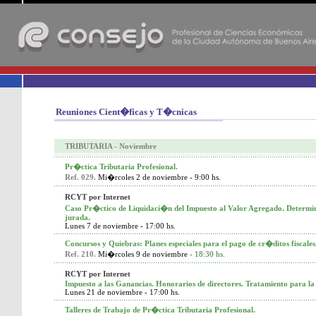
-
Reuniones Cient�ficas y T�cnicas
TRIBUTARIA - Noviembre
Pr�ctica Tribu
taria P
rofesional.
Ref. 029.
Mi�rcoles 2 de noviembre - 9:00 hs.
RCYT por Internet
Caso Pr�ctico de Liquidaci�n del Impuesto al Valor Agregado. Determin
jurada.
Lunes 7 de noviembre - 17:00 hs.
Concursos y Quiebras: Planes especiales para el pago de cr�ditos fiscales
Ref. 210.
Mi�rcoles 9 de noviembre
- 18:30 hs.
RCYT por Internet
Impuesto a las Ganancias. Honorarios de directores. Tratamiento para la 
Lunes 21 de noviembre - 17:00 hs.
Talleres de Trabajo de Pr�ctica Tributaria Profesional.