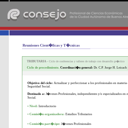
-
Reuniones Cient�ficas y T�cnicas
TRIBUTARIA -
Ciclo de conferencias y talleres de trabajo con desarrollo pr�ctico
Ciclo de procedimiento
Coordinaci�n general:
Dr. C.P. Jorge H. Leicach
.
Objetivo del ciclo:
Actualizar y perfeccionar a los profesionales en materia
Seguridad Social.
Destinado a:
J�venes Profesionales, independientes y/o especializados en el
Social.
• Nivel:
Introductorio
• Comisi�n organizadora:
Estudios Tributarios
• Comisi�n part�cipe:
J�venes Profesionales