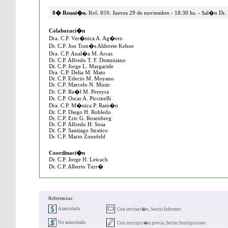
8� Reuni�n.
Ref. 059.
Jueves 29 de noviembre - 18:30 hs. - Sal�n Dr
Colaboraci�n
Dra. C.P. Ver�nica A. Ag�ero
Dr. C.P. Jon Tom�s Alderete Kehoe
Dra. C.P. Anal�a M. Arcas
Dr. C.P. Alfredo T. F. Destuniano
Dr. C.P. Jorge L. Margaride
Dra. C.P. Delia M. Mato
Dr. C.P. Edecio M. Moyano
Dr. C.P. Marcelo N. Music
Dr. C.P. Ra�l M. Pereyra
Dr. C.P. Oscar A. Piccinelli
Dra. C.P. M�nica P. Ram�n
Dr. C.P. Diego H. Robledo
Dr. C.P. Eric G. Rosenberg
Dr. C.P. Alfredo H. Sosa
Dr. C.P. Santiago Stratico
Dr. C.P. Mario Zonefeld
Coordinaci�n
Dr. C.P. Jorge H. Leicach
Dr. C.P. Alberto Turr�
Referencias:
Arancelada
Con invitaci�n, Sector Informes
No arancelada
Con inscripci�n previa, Sector Inscripciones