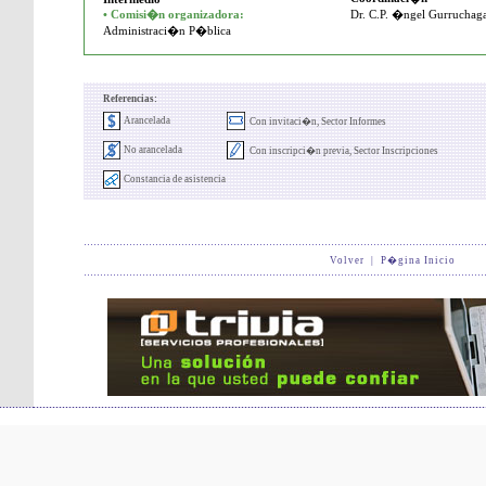
• Comisi�n organizadora:
Dr. C.P. �ngel Gurruchag
Administraci�n P�blica
Referencias:
Arancelada
Con invitaci�n, Sector Informes
No arancelada
Con inscripci�n previa, Sector Inscripciones
Constancia de asistencia
Volver
|
P�gina Inicio