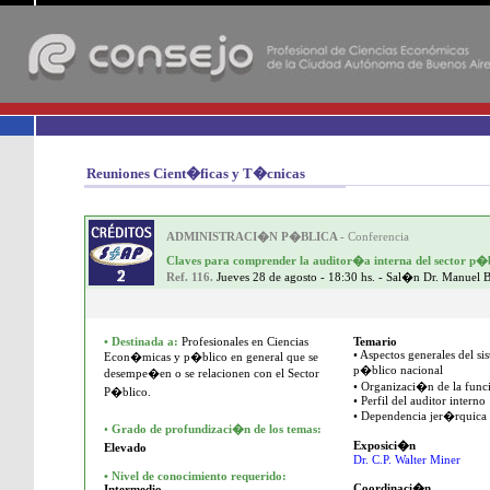
-
Reuniones Cient�ficas y T�cnicas
ADMINISTRACI�N P�BLICA -
Conferencia
Claves para comprender la auditor�a interna del sector p�b
Ref. 116.
Jueves 28 de agosto - 18:30 hs. - Sal�n Dr. Manuel 
•
Destinada a:
Profesionales en Ciencias
Temario
• Aspectos generales del si
Econ�micas y p�blico en general que se
p�blico nacional
desempe�en o se relacionen con el Sector
• Organizaci�n de la func
P�blico.
• Perfil del auditor interno
• Dependencia jer�rquica 
•
Grado de profundizaci�n de los temas:
Exposici�n
Elevado
Dr. C.P. Walter Miner
•
Nivel de conocimiento requerido:
Coordinaci�n
Intermedio