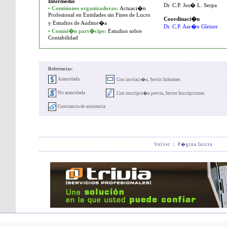
Intermedio
Dr. C.P. Jos� L. Serpa
• Comisiones organizadoras:
Actuaci�n
Profesional en Entidades sin Fines de Lucro
Coordinaci�n
y Estudios de Auditor�a
Dr. C.P. Aar�n Gleizer
• Comisi�n part�cipe:
Estudios sobre
Contabilidad
Referencias:
Arancelada
Con invitaci�n, Sector Informes
No arancelada
Con inscripci�n previa, Sector Inscripciones
Constancia de asistencia
Volver
|
P�gina Inicio