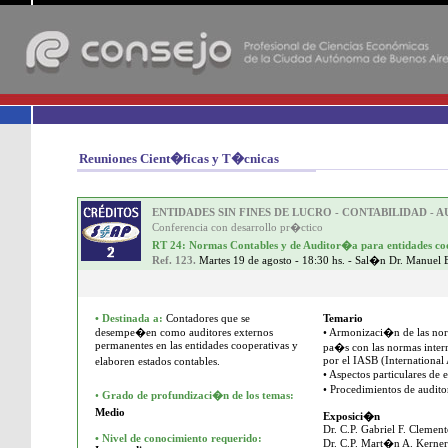
-
Reuniones Cient�ficas y T�cnicas
ENTIDADES SIN FINES DE LUCRO - CONTABILIDAD - 
Conferencia con desarrollo pr�ctico
RT 24: Normas Contables y de Auditor�a para entidades co
Ref. 123.
Martes 19 de agosto - 18:30 hs. - Sal�n Dr. Manuel 
•
Destinada a:
Contadores que se
Temario
desempe�en como auditores externos
• Armonizaci�n de las nor
permanentes en las entidades cooperativas y
pa�s con las normas intern
por el IASB (Internationa
elaboren estados contables.
• Aspectos particulares de
• Procedimientos de audito
•
Grado de profundizaci�n de los temas:
Medio
Exposici�n
Dr. C.P. Gabriel F. Clement
•
Nivel de conocimiento requerido:
Dr. C.P. Mart�n A. Kerner