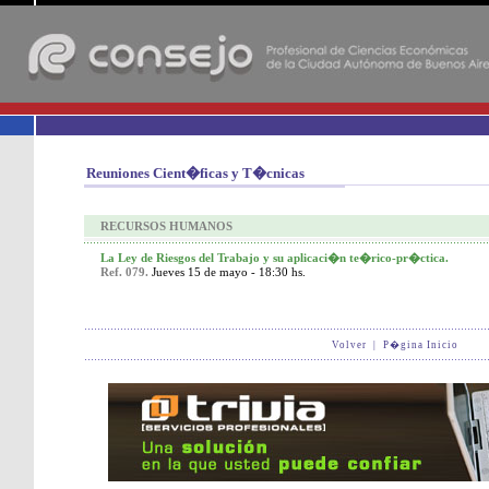
-
Reuniones Cient�ficas y T�cnicas
RECURSOS HUMANOS
La Ley de Riesgos del Trabajo y su aplicaci�n te�rico-pr�ctica.
Ref. 079.
Jueves 15 de mayo - 18:30 hs.
Volver
|
P�gina Inicio