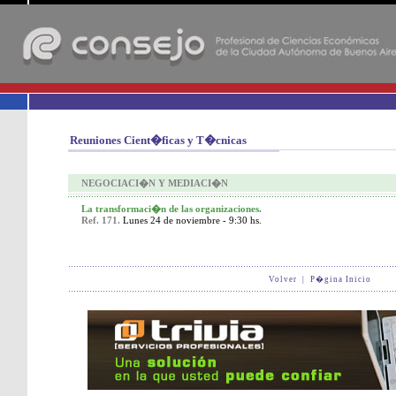
-
Reuniones Cient�ficas y T�cnicas
NEGOCIACI�N Y MEDIACI�N
La transformaci�n de las organizaciones.
Ref. 171.
Lunes 24 de noviembre - 9:30 hs.
Volver
|
P�gina Inicio