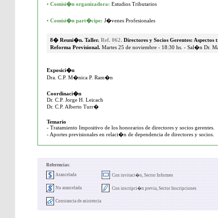
•
Comisi�n organizadora:
Estudios Tributarios
•
Comisi�n part�cipe:
J�venes Profesionales
8� Reuni�n. Taller.
Ref. 062.
Directores y Socios Gerentes: Aspectos t
Reforma Previsional.
Martes 25 de noviembre - 18:30 hs. - Sal�n Dr. M
Exposici�n
Dra. C.P. M�nica P. Ram�n
Coordinaci�n
Dr. C.P. Jorge H. Leicach
Dr. C.P. Alberto Turr�
Temario
- Tratamiento Impositivo de los honorarios de directores y socios gerentes.
- Aportes previsionales en relaci�n de dependencia de directores y socios.
Referencias:
Arancelada
Con invitaci�n, Sector Informes
No arancelada
Con inscripci�n previa, Sector Inscripciones
Constancia de asistencia