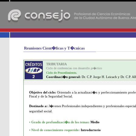
-
Reuniones Cient�ficas y T�cnicas
TRIBUTARIA
Ciclo de conferencias con desarrollo pr�ctico
Ciclo de Procedimiento.
Coordinaci�n general:
Dr. C.P. Jorge H. Leicach y Dr. C.P. A
Objetivo del ciclo:
Orientado a la actualizaci�n y perfeccionamiento profe
Fiscal y de la Seguridad Social.
Destinado a:
J�venes Profesionales independientes y profesionales especiali
seguridad social.
•
Grado de profundizaci�n de los temas:
Medio
•
Nivel de conocimiento requerido:
Introductorio