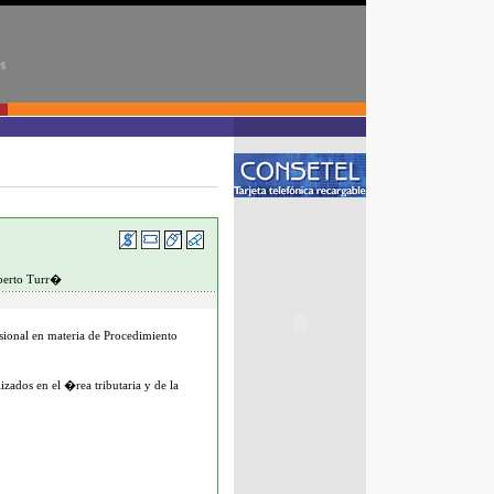
lberto Turr�
sional en materia de Procedimiento
zados en el �rea tributaria y de la