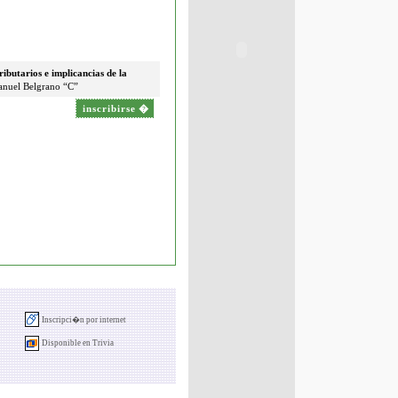
ributarios e implicancias de la
anuel Belgrano “C”
inscribirse
�
Inscripci�n por internet
Disponible en Trivia