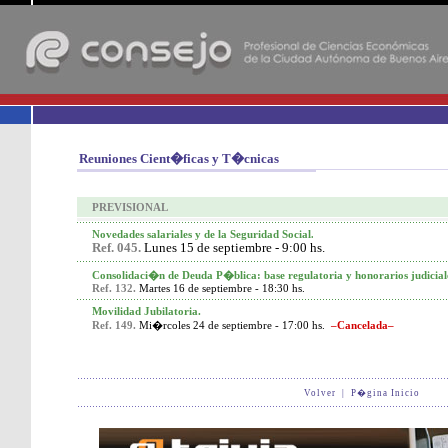
-
Reuniones Cient�ficas y T�cnicas
PREVISIONAL
Novedades salariales y de la Seguridad Social
.
Ref. 045.
Lunes 15 de septiembre - 9:00 hs.
Consolidaci�n de Deuda P�blica: base regulatoria y honorarios judicial
Ref. 132.
Martes 16 de septiembre - 18:30 hs.
Movilidad Jubilatoria.
Ref. 149.
Mi�rcoles 24 de septiembre - 17:00 hs.
–Cancelada–
Volver
|
P�gina Inicio