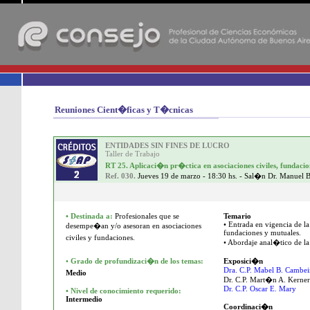
-
Reuniones Cient�ficas y T�cnicas
ENTIDADES SIN FINES DE LUCRO
Taller de Trabajo
RT 25. Aplicaci�n pr�ctica en asociaciones civiles, fundacio
Ref. 030.
Jueves 19 de marzo - 18:30 hs. - Sal�n Dr. Manuel 
•
Destinada a:
Profesionales que se
Temario
• Entrada en vigencia de la
desempe�an y/o asesoran en asociaciones
fundaciones y mutuales.
civiles y fundaciones.
• Abordaje anal�tico de la
•
Grado de profundizaci�n de los temas:
Exposici�n
Dra. C.P. Mabel B. Cambei
Medio
Dr. C.P. Mart�n A. Kerner
Dr. C.P. Oscar E. Mary
•
Nivel de conocimiento requerido:
Intermedio
Coordinaci�n