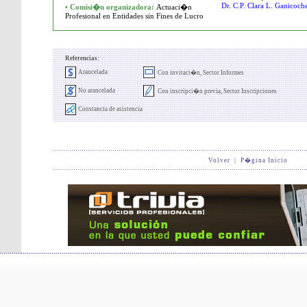
Dr. C.P. Clara L. Ganicoch
• Comisi�n organizadora:
Actuaci�n
Profesional en Entidades sin Fines de Lucro
Referencias:
Arancelada
Con invitaci�n, Sector Informes
No arancelada
Con inscripci�n previa, Sector Inscripciones
Constancia de asistencia
Volver
|
P�gina Inicio