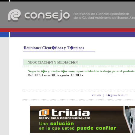
-
Reuniones Cient�ficas y T�cnicas
NEGOCIACI�N Y MEDIACI�N
Negociaci�n y mediaci�n como oportunidad de trabajo para el profesio
Ref. 107.
Lunes 30 de agosto. 18:30 hs.
Volver
|
P�gina Inicio