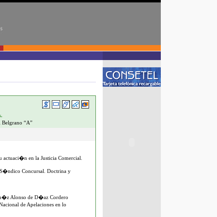
.
l Belgrano “A”
 Su actuaci�n en la Justicia Comercial.
l S�ndico Concursal. Doctrina y
m�z Alonso de D�az Cordero
Nacional de Apelaciones en lo