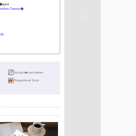
r�guez
S�nchez Cannav�
ola
Inscripci�n por internet
Disponible en Trivia