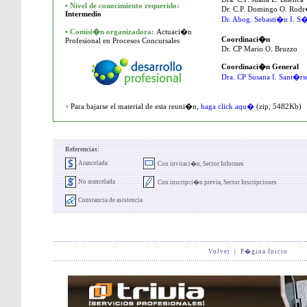
•
Nivel de conocimiento requerido:
Dr. C.P. Domingo O. Rod
Intermedio
Dr. Abog. Sebasti�n I. 
• Comisi�n organizadora:
Actuaci�n
Coordinaci�n
Profesional en Procesos Concursales
Dr. CP Mario O. Bruzzo
Coordinaci�n General
Dra. CP Susana I. Sant�rs
•
Para bajarse el material de esta reuni�n,
haga click aqu�
(zip, 5482Kb)
Referencias:
Arancelada
Con invitaci�n, Sector Informes
No arancelada
Con inscripci�n previa, Sector Inscripciones
Constancia de asistencia
Volver
|
P�gina Inicio