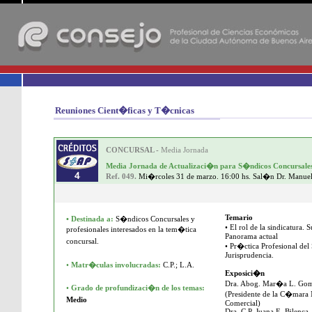
-
Reuniones Cient�ficas y T�cnicas
CONCURSAL -
Media Jornada
Media Jornada de Actualizaci�n para S�ndicos Concursales
Ref. 049.
Mi�rcoles 31 de marzo. 16:00 hs. Sal�n Dr. Manue
Temario
•
Destinada a:
S�ndicos Concursales y
• El rol de la sindicatura.
profesionales interesados en la tem�tica
Panorama actual
concursal.
• Pr�ctica Profesional de
Jurisprudencia.
•
Matr�culas involucradas:
C.P.; L.A.
Exposici�n
Dra. Abog. Mar�a L. Go
•
Grado de profundizaci�n de los temas:
(Presidente de la C�mara 
Medio
Comercial)
Dra. C.P. Juana E. Bilenca