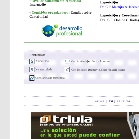
•
Nivel de conocimiento requerido:
Exposici�n
Intermedio
Dr. C.P. Mart�n A. Kerner
• Comisi�n organizadora:
Estudios sobre
Exposici�n y Coordinac
Contabilidad
Dra. C.P. Clotilde C. Rod
Referencias:
Arancelada
Con invitaci�n, Sector Informes
No arancelada
Con inscripci�n previa, Sector Inscripciones
Constancia de asistencia
Volver
|
P�gina Inicio