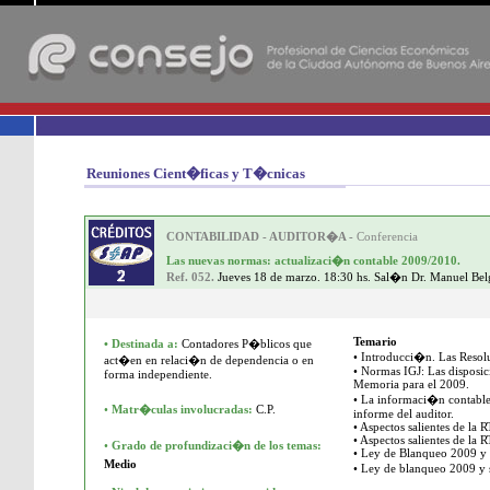
-
Reuniones Cient�ficas y T�cnicas
CONTABILIDAD - AUDITOR�A -
Conferencia
Las nuevas normas: actualizaci�n contable 2009/2010.
Ref. 052.
Jueves 18 de marzo. 18:30 hs. Sal�n Dr. Manuel Be
Temario
•
Destinada a:
Contadores P�blicos que
• Introducci�n. Las Resol
act�en en relaci�n de dependencia o en
• Normas IGJ: Las disposic
forma independiente.
Memoria para el 2009.
• La informaci�n contable
•
Matr�culas involucradas:
C.P.
informe del auditor.
• Aspectos salientes de la 
• Aspectos salientes de la R
•
Grado de profundizaci�n de los temas:
• Ley de Blanqueo 2009 y 
Medio
• Ley de blanqueo 2009 y 