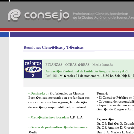
-
Reuniones Cient�ficas y T�cnicas
FINANZAS - OTRAS �REAS -
Media Jornada
Actuaci�n Profesional de Entidades Aseguradoras y ART.
Ref. 161.
Mi�rcoles 24 de noviembre. 18:30 hs. Sala N� 8 - 
•
Destinada a:
Profesionales en Ciencias
Temario
Econ�micas interesados en profundizar sus
• El Contador P�blico en
• Cobertura de responsabil
conocimientos sobre seguros, liquidaci�n
• Aspectos cualitativos en 
de aver�as y responsabilidad profesional.
Gesti�n de Riesgos y Aud
•
Matr�culas involucradas:
C.P.; L.A.
Exposici�n
Dr. C.P. Rub�n O. Cousel
•
Grado de profundizaci�n de los temas:
Dr. C.P. Antonio Di Giorgi
Medio
Dra. L.A. Mariela L. Gallot