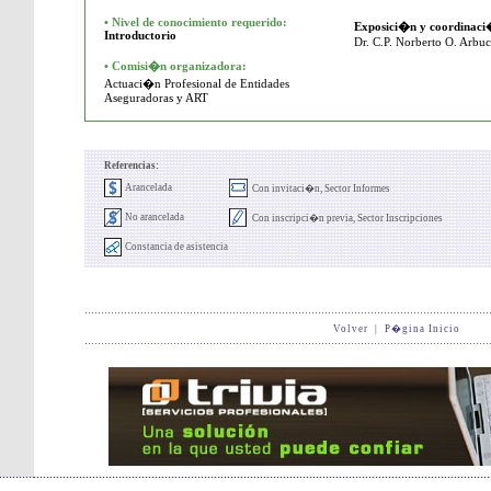
•
Nivel de conocimiento requerido:
Exposici�n y coordinac
Introductorio
Dr. C.P. Norberto O. Arbu
• Comisi�n organizadora:
Actuaci�n Profesional de Entidades
Aseguradoras y ART
Referencias:
Arancelada
Con invitaci�n, Sector Informes
No arancelada
Con inscripci�n previa, Sector Inscripciones
Constancia de asistencia
Volver
|
P�gina Inicio