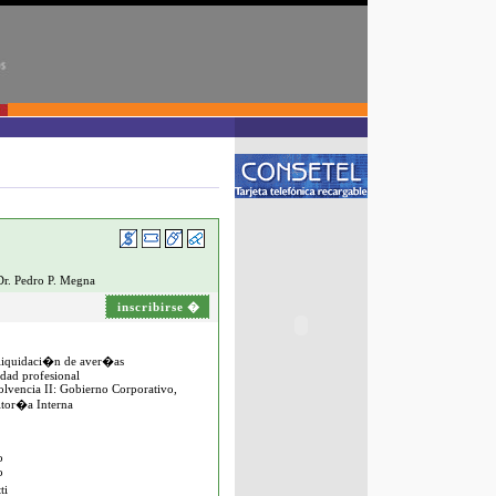
Dr. Pedro P. Megna
inscribirse
�
 liquidaci�n de aver�as
idad profesional
solvencia II: Gobierno Corporativo,
itor�a Interna
o
o
ti