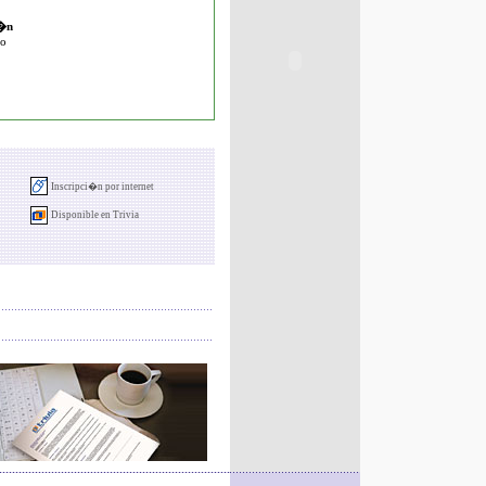
i�n
co
Inscripci�n por internet
Disponible en Trivia