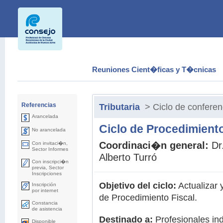
Reuniones Cient�ficas y T�cnicas
Referencias
Tributaria
> Ciclo de conferen
Arancelada
Ciclo de Procedimiento
No arancelada
Coordinaci�n general:
Dr
Con invitaci�n,
Sector Informes
Alberto Turró
Con inscripci�n
previa, Sector
Inscripciones
Objetivo del ciclo:
Actualizar 
Inscripción
por internet
de Procedimiento Fiscal.
Constancia
de asistencia
Destinado a:
Profesionales in
Disponible