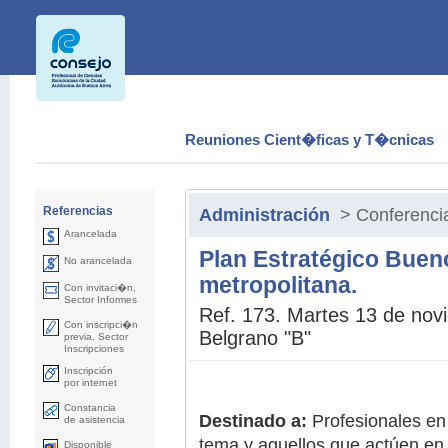
Reuniones Cient�ficas y T�cnicas
Referencias
Administración
> Conferenci
Arancelada
Plan Estratégico Buen
No arancelada
metropolitana.
Con invitaci�n,
Sector Informes
Ref. 173. Martes 13 de nov
Con inscripci�n
Belgrano "B"
previa, Sector
Inscripciones
Inscripción
por internet
Constancia
Destinado a:
Profesionales en
de asistencia
tema y aquellos que actúen en 
Disponible