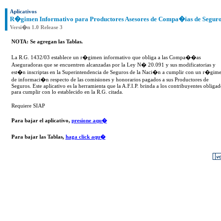
Aplicativos
R�gimen Informativo para Productores Asesores de Compa�ias de Segur
Versi�n 1.0 Release 3
NOTA: Se agregan las Tablas.
La R.G. 1432/03 establece un r�gimen informativo que obliga a las Compa��as
Aseguradoras que se encuentren alcanzadas por la Ley N� 20.091 y sus modificatorias y
est�n inscriptas en la Superintendencia de Seguros de la Naci�n a cumplir con un r�gim
de informaci�n respecto de las comisiones y honorarios pagados a sus Productores de
Seguros. Este aplicativo es la herramienta que la A.F.I.P. brinda a los contribuyentes obligad
para cumplir con lo establecido en la R.G. citada.
Requiere SIAP
Para bajar el aplicativo,
presione aqu�
Para bajar las Tablas,
haga click aqu�