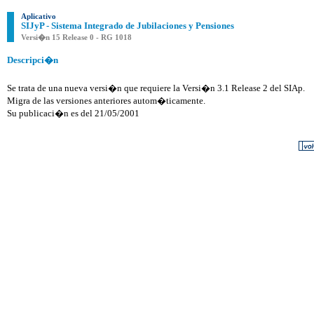
Aplicativo
SIJyP - Sistema Integrado de Jubilaciones y Pensiones
Versi�n 15 Release 0 - RG 1018
Descripci�n
Se trata de una nueva versi�n que requiere la Versi�n 3.1 Release 2 del SIAp.
Migra de las versiones anteriores autom�ticamente.
Su publicaci�n es del 21/05/2001