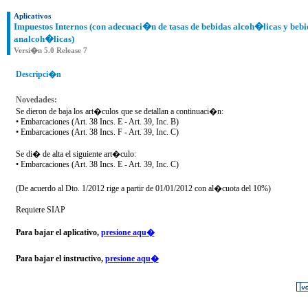
Aplicativos
Impuestos Internos (con adecuaci�n de tasas de bebidas alcoh�licas y bebi
analcoh�licas)
Versi�n 5.0 Release 7
Descripci�n
Novedades:
Se dieron de baja los art�culos que se detallan a continuaci�n:
• Embarcaciones (Art. 38 Incs. E - Art. 39, Inc. B)
• Embarcaciones (Art. 38 Incs. F - Art. 39, Inc. C)
Se di� de alta el siguiente art�culo:
• Embarcaciones (Art. 38 Incs. E - Art. 39, Inc. C)
(De acuerdo al Dto. 1/2012 rige a partir de 01/01/2012 con al�cuota del 10%)
Requiere SIAP
Para bajar el aplicativo,
presione aqu�
Para bajar el instructivo,
presione aqu�