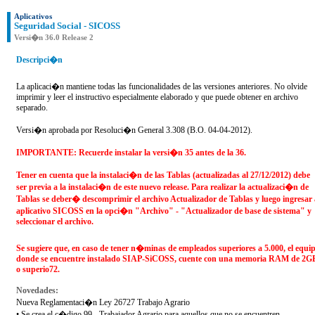
Aplicativos
Seguridad Social - SICOSS
Versi�n 36.0 Release 2
Descripci�n
La aplicaci�n mantiene todas las funcionalidades de las versiones anteriores. No olvide
imprimir y leer el instructivo especialmente elaborado y que puede obtener en archivo
separado.
Versi�n aprobada por Resoluci�n General 3.308 (B.O. 04-04-2012).
IMPORTANTE: Recuerde instalar la versi�n 35 antes de la 36.
Tener en cuenta que la instalaci�n de las Tablas (actualizadas al 27/12/2012) debe
ser previa a la instalaci�n de este nuevo release. Para realizar la actualizaci�n de
Tablas se deber� descomprimir el archivo Actualizador de Tablas y luego ingresar 
aplicativo SICOSS en la opci�n "Archivo" - "Actualizador de base de sistema" y
seleccionar el archivo.
Se sugiere que, en caso de tener n�minas de empleados superiores a 5.000, el equi
donde se encuentre instalado SIAP-SiCOSS, cuente con una memoria RAM de 2G
o superio72.
Novedades:
Nueva Reglamentaci�n Ley 26727 Trabajo Agrario
• Se crea el c�digo 99 - Trabajador Agrario para aquellos que no se encuentren