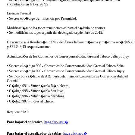
encuadrados en la Ley 26727.
Licencia Parental
• Se crea el c�digo 32 - Licencia por Paternidad.
Modificaci�n de los topes remunerativos para el c�lculo de aportes
• Se modifican los topes a partir del devengado septiembre de 2012.
De acuerdo a la Resoluci�n 327/12 del Anses la base m�nima y m�xima ser� $653,8
y $21.248,45 respectivamente.
Actualizaci�n de los Convenios de Corresponsabilidad Gremial Tabaco Salta y Jujuy
• Se crea el c�digo 989 - Convenios de Corresponsabilidad Gremial Tabaco Salta.
• Se crea el c�digo 990 - Convenios de Corresponsabilidad Gremial Tabaco Jujuy.
• Se incorpora c�lculo de ART para determinados Convenios de Corresponsabilidad
Gremial:
• C�digo 991 - Vitivin�cola R�o Negro.
• C�digo 995 - Vitivin�cola San Juan.
• C�digo 996 - Vitivin�cola Mendoza.
• C�digo 997 – Forestal Chaco.
Requiere SIAP
Para bajar el aplicativo,
haga click aqu�
Para bajar el actualizador de tablas,
haga click aqu�