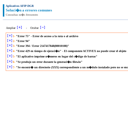
Aplicativos AFIP-DGR
Soluci�n a errores comunes
Consultas m�s frecuentes
Ampliar
- Ocultar
1-
"Error 75" - Error de acceso a la ruta o al archivo
2-
"Error 94"
3-
"Error 394 / Error 2147417848(80010108)"
4-
"Error 429 en tiempo de ejecuci�n" - El componente ACTIVEX no puede crear el objeto
5-
"El aplicativo imprime n�meros en lugar del c�digo de barras"
6-
"Se produjo un error durante la generaci�n filewin"
7-
"Se encontr� un directorio (XXX) correspondiente a un m�dulo instalado pero no se enco