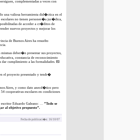
 persiguen, complementadas a veces con
do una valiosa herramienta did�ctica en el
 escolares no tienen personer�a jur�dica,
posibilitadas de acceder a cr�ditos de
render nuevos proyectos y mejorar los
vincia de Buenos Aires ha resuelto
ncia.
as mismas deber�n presentar sus proyectos,
n educativa, constancia de reconocimiento
ra dar cumplimiento a las formalidades.
El
 en el proyecto presentado y tendr�
enos Aires, y como dato anecd�tico pero
 54 cooperativas escolares en condiciones
el escritor Eduardo Galeano: …
”Todo se
gar al objetivo propuesto”.
Fecha de publicaci�n: 16/10/07