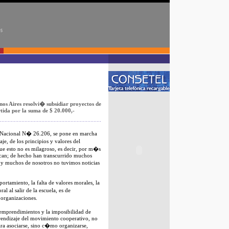
nos Aires resolvi� subsidiar proyectos de
rtida por la suma de $ 20.000,-
 Nacional N� 26.206, se pone en marcha
e, de los principios y valores del
e esto no es milagroso, es decir, por m�s
ican; de hecho han transcurrido muchos
y muchos de nosotros no tuvimos noticias
tamiento, la falta de valores morales, la
 al salir de la escuela, es de
 organizaciones.
 emprendimientos y la imposibilidad de
rendizaje del movimiento cooperativo, no
ra asociarse, sino c�mo organizarse,