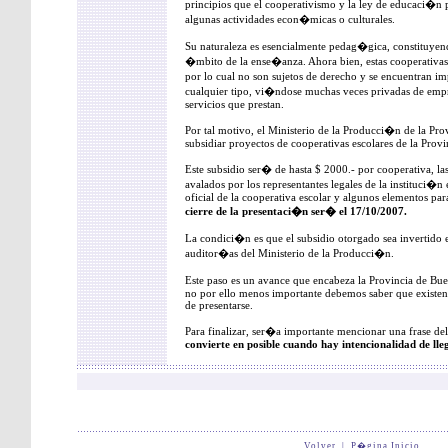
principios que el cooperativismo y la ley de educaci�n
algunas actividades econ�micas o culturales.
Su naturaleza es esencialmente pedag�gica, constituyen
�mbito de la ense�anza. Ahora bien, estas cooperativas
por lo cual no son sujetos de derecho y se encuentran im
cualquier tipo, vi�ndose muchas veces privadas de emp
servicios que prestan.
Por tal motivo, el Ministerio de la Producci�n de la Pro
subsidiar proyectos de cooperativas escolares de la Provi
Este subsidio ser� de hasta $ 2000.- por cooperativa, l
avalados por los representantes legales de la instituci�
oficial de la cooperativa escolar y algunos elementos pa
cierre de la presentaci�n ser� el 17/10/2007.
La condici�n es que el subsidio otorgado sea invertido
auditor�as del Ministerio de la Producci�n.
Este paso es un avance que encabeza la Provincia de Bu
no por ello menos importante debemos saber que existen
de presentarse.
Para finalizar, ser�a importante mencionar una frase d
convierte en posible cuando hay intencionalidad de lle
Volver
|
P�gina Inicio