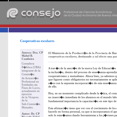
-
Cooperativas escolares
Autora: Dra. CP
El Ministerio de la Producci�n de la Provincia de Bue
Mabel B.
cooperativas escolares, destinando a tal efecto una pa
Cambeiro
Contadora
P�blica (UBA)
A trav�s de la sanci�n de la nueva Ley de Educaci�n
integrante de la
la inclusi�n, dentro del proceso de ense�anza-aprendizaj
Comisi�n
cooperativismo y mutualismo. Ahora bien, ya sabemos qu
de Actuaci�n
que figuren como obligatorios no necesariamente se apl
Profesional en
a�os con la supuesta incorporaci�n de esta ense�anza 
Entidades sin
de ello.
Fines de Lucro,
actualmente en
Hoy, en un momento complicado desde la �tica, el compor
ejercicio
de la Vicepres.
no inserci�n inmediata de los alumnos en el mundo laboral
de la
fundamental importancia la capacitaci�n en este tipo de
Sub-Comisi�n
Mutuales.
Esta afirmaci�n tiene que ver con el crecimiento de los
hacerlo en forma personal, ya que si incorporamos el ap
Autor: Dr. CP
solo le estar�amos dando herramientas a los j�venes pa
Ricardo Vidal