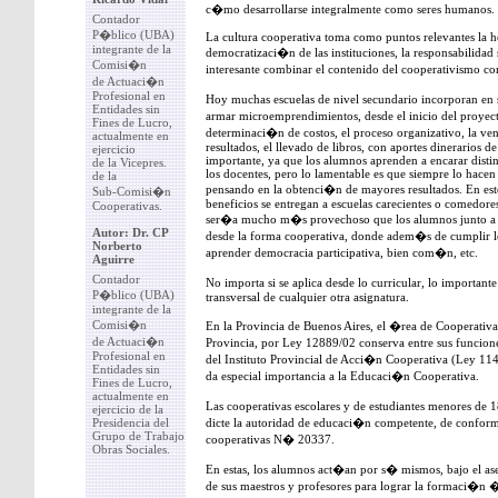
c�mo desarrollarse integralmente como seres humanos.
Contador
P�blico (UBA)
La cultura cooperativa toma como puntos relevantes la ho
integrante de la
democratizaci�n de las instituciones, la responsabilidad s
Comisi�n
interesante combinar el contenido del cooperativismo 
de Actuaci�n
Profesional en
Hoy muchas escuelas de nivel secundario incorporan 
Entidades sin
armar microemprendimientos, desde el inicio del proyec
Fines de Lucro,
determinaci�n de costos, el proceso organizativo, la ve
actualmente en
resultados, el llevado de libros, con aportes dinerarios d
ejercicio
importante, ya que los alumnos aprenden a encarar distin
de la Vicepres.
los docentes, pero lo lamentable es que siempre lo hacen
de la
pensando en la obtenci�n de mayores resultados. En est
Sub-Comisi�n
beneficios se entregan a escuelas carecientes o comedore
Cooperativas.
ser�a mucho m�s provechoso que los alumnos junto a lo
Autor: Dr. CP
desde la forma cooperativa, donde adem�s de cumplir l
Norberto
aprender democracia participativa, bien com�n, etc.
Aguirre
Contador
No importa si se aplica desde lo curricular, lo importan
P�blico (UBA)
transversal de cualquier otra asignatura.
integrante de la
Comisi�n
En la Provincia de Buenos Aires, el �rea de Cooperativa
de Actuaci�n
Provincia, por Ley 12889/02 conserva entre sus funcion
Profesional en
del Instituto Provincial de Acci�n Cooperativa (Ley 114
Entidades sin
da especial importancia a la Educaci�n Cooperativa.
Fines de Lucro,
actualmente en
Las cooperativas escolares y de estudiantes menores de 1
ejercicio de la
Presidencia del
dicte la autoridad de educaci�n competente, de conformi
Grupo de Trabajo
cooperativas N� 20337.
Obras Sociales.
En estas, los alumnos act�an por s� mismos, bajo el as
de sus maestros y profesores para lograr la formaci�n �