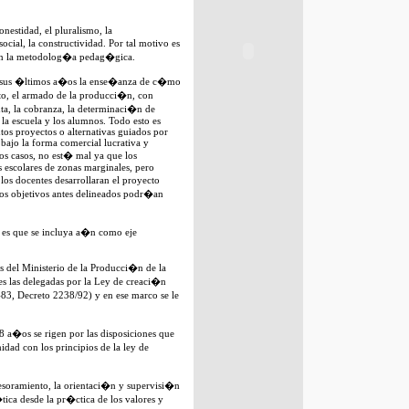
nestidad, el pluralismo, la
ocial, la constructividad. Por tal motivo es
con la metodolog�a pedag�gica.
en sus �ltimos a�os la ense�anza de c�mo
to, el armado de la producci�n, con
nta, la cobranza, la determinaci�n de
e la escuela y los alumnos. Todo esto es
tos proyectos o alternativas guiados por
 bajo la forma comercial lucrativa y
os casos, no est� mal ya que los
s escolares de zonas marginales, pero
s docentes desarrollaran el proyecto
os objetivos antes delineados podr�an
te es que se incluya a�n como eje
s del Ministerio de la Producci�n de la
es las delegadas por la Ley de creaci�n
83, Decreto 2238/92) y en ese marco se le
8 a�os se rigen por las disposiciones que
dad con los principios de la ley de
esoramiento, la orientaci�n y supervisi�n
tica desde la pr�ctica de los valores y