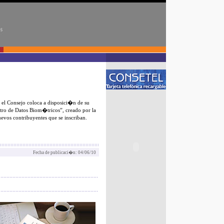
el Consejo coloca a disposici�n de su
tro de Datos Biom�tricos”, creado por la
vos contribuyentes que se inscriban.
Fecha de publicaci�n: 04/06/10