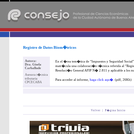
-
Registro de Datos Biom�tricos
Autora:
En el �rea tem�tica de “Impuestos y Seguridad Social” 
Dra. Gisela
matr�cula una colaboraci�n t�cnica referida al “Regis
Carballude
Resoluci�n General AFIP N� 2.811 y aplicable a los nue
Asesora t�cnica
tributaria
Para acceder al informe,
haga click aqu�
. (pdf, 26Kb)
CPCECABA
Volver
|
P�gina Inicio