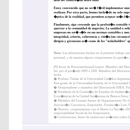
debe ser constru�da sobre ellas.
Estoy convencido que no ser� f�cil implementar much
realizan. Por otra parte, hemos inclu�do no solo suger
�ptica de la realidad, que permiten aceptar m�s f�ci
Finalmente, sigo creyendo que la profesi�n contable 
aportar a la comunidad de negocios. La sanidad o solid
empresas no est� s�lo en sus normas contables y mec
integridad, criterio, coherencia y visi�n (no circunscr
dirigen y gerencian as� como de los "stakeholders" q
Nota:
Las afirmaciones hechas en el presente trabajo son
personal, y de manera alguna comprometen la opini�n de
(*)
Socio de PricewaterhouseCoopers. Miembro del Dire
Int. por el per�odo l999 a 200l. Miembro del Directori
fecha.
� Profesor Titular de la Universidad Cat�lica Argentina.
Post-grado de la Universidad Austral, de la Universidad
� Vicepresidente y miembro del Directoriode IDEA. For
� Presidente de la Comisi�n de Estudios de Auditor�a 
Econ�micas de la Ciudad Aut�noma de Buenos Aires, h
� Miembro del Consejo Asesor de Organizaciones No 
Asociaci�n Conciencia, Emprender, Fundaci�n Leer,
� Director, conjuntamente con el Diario La Naci�n (Dr. 
responsabilidad Social de los Empresarios.
� Conferencista. Autor de numerosos art�culos sobre la