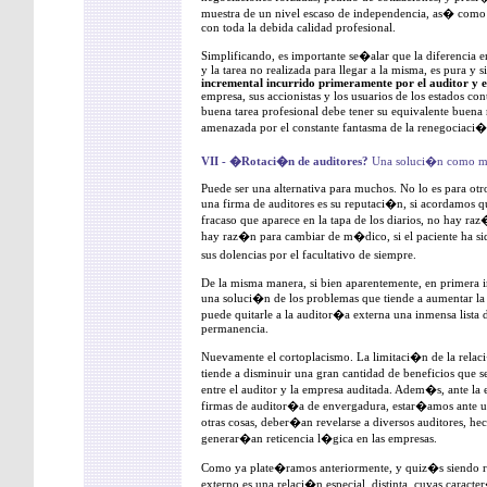
muestra de un nivel escaso de independencia, as� como d
con toda la debida calidad profesional.
Simplificando, es importante se�alar que la diferencia e
y la tarea no realizada para llegar a la misma, es pura y
incremental incurrido primeramente por el auditor y 
empresa, sus accionistas y los usuarios de los estados c
buena tarea profesional debe tener su equivalente buen
amenazada por el constante fantasma de la renegociaci�
VII - �Rotaci�n de auditores?
Una soluci�n como m
Puede ser una alternativa para muchos. No lo es para otr
una firma de auditores es su reputaci�n, si acordamos q
fracaso que aparece en la tapa de los diarios, no hay raz
hay raz�n para cambiar de m�dico, si el paciente ha si
sus dolencias por el facultativo de siempre.
De la misma manera, si bien aparentemente, en primera i
una soluci�n de los problemas que tiende a aumentar la 
puede quitarle a la auditor�a externa una inmensa lista d
permanencia.
Nuevamente el cortoplacismo. La limitaci�n de la relac
tiende a disminuir una gran cantidad de beneficios que 
entre el auditor y la empresa auditada. Adem�s, ante la
firmas de auditor�a de envergadura, estar�amos ante una 
otras cosas, deber�an revelarse a diversos auditores, hec
generar�an reticencia l�gica en las empresas.
Como ya plate�ramos anteriormente, y quiz�s siendo rei
externo es una relaci�n especial, distinta, cuyas caract