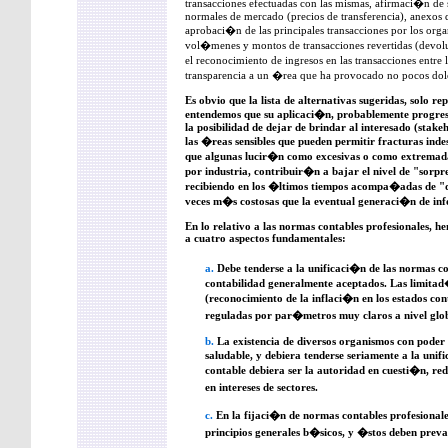
transacciones efectuadas con las mismas, afirmaci�n de si
normales de mercado (precios de transferencia), anexos d
aprobaci�n de las principales transacciones por los orga
vol�menes y montos de transacciones revertidas (devoluc
el reconocimiento de ingresos en las transacciones entre 
transparencia a un �rea que ha provocado no pocos dol
Es obvio que la lista de alternativas sugeridas, solo r
entendemos que su aplicaci�n, probablemente progres
la posibilidad de dejar de brindar al interesado (stake
las �reas sensibles que pueden permitir fracturas indes
que algunas lucir�n como excesivas o como extremad
por industria, contribuir�n a bajar el nivel de "sorpr
recibiendo en los �ltimos tiempos acompa�adas de "
veces m�s costosas que la eventual generaci�n de in
En lo relativo a las normas contables profesionales, h
a cuatro aspectos fundamentales:
a.
Debe tenderse a la unificaci�n de las normas co
contabilidad generalmente aceptados. Las limita
(reconocimiento de la inflaci�n en los estados co
reguladas por par�metros muy claros a nivel glob
b.
La existencia de diversos organismos con poder
saludable, y debiera tenderse seriamente a la uni
contable debiera ser la autoridad en cuesti�n, r
en intereses de sectores.
c.
En la fijaci�n de normas contables profesional
principios generales b�sicos, y �stos deben prevale