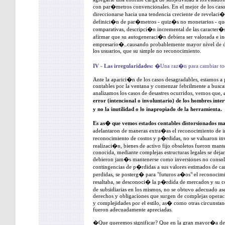
con par�metros convencionales. En el mejor de los caso
direccionarse hacia una tendencia creciente de revelaci�n
definici�n de par�metros - quiz�s no monetarios - que
comparativas, descripci�n incremental de las caracter�st
afirmar que su autogeneraci�n debiera ser valorada e i
empresario�..causando probablemente mayor nivel de d
los usuarios, que su simple no reconocimiento.
IV - Las irregularidades:
�Una raz�n para cambiar to
Ante la aparici�n de los casos desagradables, estamos a p
contables por la ventana y comenzar febrilmente a busc
analizamos los casos de desastres ocurridos, vemos que,
error (intencional o involuntario) de los hombres inte
y no la inutilidad o lo inapropiado de la herramienta.
Es as� que vemos estados contables distorsionados m
adelantaron de maneras extra�as el reconocimiento de in
reconocimiento de costos y p�rdidas, no se valuaron inv
realizaci�n, bienes de activo fijo obsoletos fueron mante
conocida, mediante complejas estructuras legales se deja
debieron jam�s mantenerse como inversiones no conso
contingencias de p�rdidas a sus valores estimados de c
perdidas, se posterg� para "futuros a�os" el reconocimi
resaltaba, se desconoci� la p�rdida de mercados y su co
de subsidiarias en los mismos, no se obtuvo adecuado as
derechos y obligaciones que surgen de complejas operaci
y complejidades por el estilo, as� como otras circunsta
fueron adecuadamente apreciadas.
�Que queremos significar? Que en la gran mayor�a de l