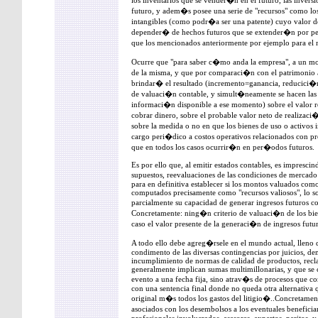
los inventarios que se vender�n en el futuro, las invers
futuro, y adem�s posee una serie de "recursos" como los b
intangibles (como podr�a ser una patente) cuyo valor 
depender� de hechos futuros que se extender�n por 
que los mencionados anteriormente por ejemplo para el 
Ocurre que "para saber c�mo anda la empresa", a un m
de la misma, y que por comparaci�n con el patrimonio
brindar� el resultado (incremento=ganancia, reducici�
de valuaci�n contable, y simult�neamente se hacen las 
informaci�n disponible a ese momento) sobre el valor re
cobrar dinero, sobre el probable valor neto de realizaci�
sobre la medida o no en que los bienes de uso o activos
cargo peri�dico a costos operativos relacionados con pr
que en todos los casos ocurrir�n en per�odos futuros.
Es por ello que, al emitir estados contables, es imprescin
supuestos, reevaluaciones de las condiciones de mercado 
para en definitiva establecer si los montos valuados como
computados precisamente como "recursos valiosos", lo so
parcialmente su capacidad de generar ingresos futuros c
Concretamente: ning�n criterio de valuaci�n de los bi
caso el valor presente de la generaci�n de ingresos futu
A todo ello debe agreg�rsele en el mundo actual, lleno 
condimento de las diversas contingencias por juicios, de
incumplimiento de normas de calidad de productos, recl
generalmente implican sumas multimillonarias, y que se 
evento a una fecha fija, sino atrav�s de procesos que 
con una sentencia final donde no queda otra alternativa 
original m�s todos los gastos del litigio�..Concretame
asociados con los desembolsos a los eventuales beneficia