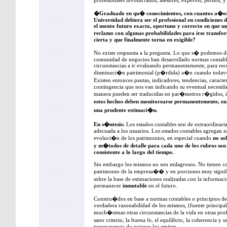
profesionales involucrados, asesores, expertos, peritos, y
�Graduado en qu� conocimientos, con cuantos a�os 
Universidad debiera ser el profesional en condiciones 
el monto futuro exacto, oportuno y correcto en que u
reclamo con algunas probabilidades para irse trans
cierta y que finalmente torna en exigible?
No existe respuesta a la pregunta. Lo que s� podemos de
comunidad de negocios han desarrollado normas contable
circunstancias a ir evaluando permanentemente, para re
disminuci�n patrimonial (p�rdida) a�n cuando todav�a 
Existen entonces pautas, indicadores, tendencias, caract
contingencia que nos van indicando su eventual necesid
manera pueden ser traducidas en par�metros r�gidos, inf
estos hechos deben monitorearse permanentemente, en b
una prudente estimaci�n.
En s�ntesis:
Los estados contables son de extraordinari
adecuada a los usuarios. Los estados contables agregan no
evoluci�n de los patrimonios, en especial cuando
no sol
y m�todos de detalle para cada uno de los rubros son
consistente a lo largo del tiempo.
Sin embargo los mismos no son milagrosos. No tienen como
patrimonio de la empresa�� y en porciones muy signif
sobre la base de estimaciones realizadas con la informa
permanecer
inmutable
en el futuro.
Constru�dos en base a normas contables o principios de
verdadera razonabilidad de los mismos, (fuente principa
much�simas otras circunstancias de la vida en otras pro
sano criterio, la buena fe, el equilibrio, la coherencia 
transparencia de quienes los emiten.