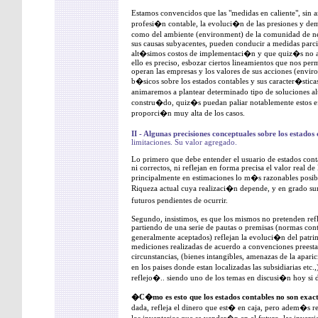
Estamos convencidos que las "medidas en caliente", sin 
profesi�n contable, la evoluci�n de las presiones y de
como del ambiente (environment) de la comunidad de n
sus causas subyacentes, pueden conducir a medidas parci
alt�simos costos de implementaci�n y que quiz�s no arr
ello es preciso, esbozar ciertos lineamientos que nos pe
operan las empresas y los valores de sus acciones (envi
b�sicos sobre los estados contables y sus caracter�stic
animaremos a plantear determinado tipo de soluciones alt
constru�do, quiz�s puedan paliar notablemente estos ef
proporci�n muy alta de los casos.
II - Algunas precisiones conceptuales sobre los estados
limitaciones. Su valor agregado.
Lo primero que debe entender el usuario de estados conta
ni correctos, ni reflejan en forma precisa el valor real d
principalmente en estimaciones lo m�s razonables posibl
Riqueza actual cuya realizaci�n depende, y en grado su
futuros pendientes de ocurrir.
Segundo, insistimos, es que los mismos no pretenden refle
partiendo de una serie de pautas o premisas (normas cont
generalmente aceptados) reflejan la evoluci�n del patr
mediciones realizadas de acuerdo a convenciones preestab
circunstancias, (bienes intangibles, amenazas de la apari
en los paises donde estan localizadas las subsidiarias et
reflejo�.. siendo uno de los temas en discusi�n hoy si d
�C�mo es esto que los estados contables no son exac
dada, refleja el dinero que est� en caja, pero adem�s ref