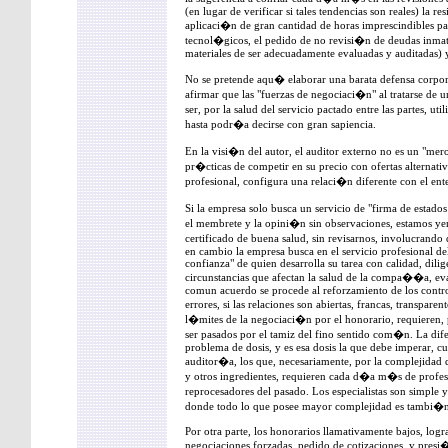
(en lugar de verificar si tales tendencias son reales) la re
aplicaci�n de gran cantidad de horas imprescindibles p
tecnol�gicos, el pedido de no revisi�n de deudas inmat
materiales de ser adecuadamente evaluadas y auditadas) y
No se pretende aqu� elaborar una barata defensa corpor
afirmar que las "fuerzas de negociaci�n" al tratarse de
ser, por la salud del servicio pactado entre las partes, 
hasta podr�a decirse con gran sapiencia.
En la visi�n del autor, el auditor externo no es un "me
pr�cticas de competir en su precio con ofertas alternativ
profesional, configura una relaci�n diferente con el ent
Si la empresa solo busca un servicio de "firma de estado
el membrete y la opini�n sin observaciones, estamos y
certificado de buena salud, sin revisarnos, involucrando
en cambio la empresa busca en el servicio profesional del
confianza" de quien desarrolla su tarea con calidad, dili
circunstancias que afectan la salud de la compa��a, eva
comun acuerdo se procede al reforzamiento de los contro
errores, si las relaciones son abiertas, francas, transpar
l�mites de la negociaci�n por el honorario, requieren, p
ser pasados por el tamiz del fino sentido com�n. La dif
problema de dosis, y es esa dosis la que debe imperar, 
auditor�a, los que, necesariamente, por la complejidad
y otros ingredientes, requieren cada d�a m�s de profesio
reprocesadores del pasado. Los especialistas son simpl
donde todo lo que posee mayor complejidad es tambi�
Por otra parte, los honorarios llamativamente bajos, log
negociaciones forzadas, pedido de cotizaciones, y presi