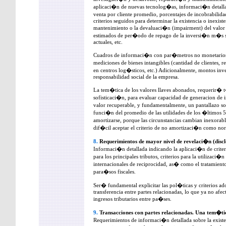
aplicaci�n de nuevas tecnolog�as, informaci�n detalla
venta por cliente promedio, porcentajes de incobrabilida
criterios seguidos para determinar la existencia o inexist
mantenimiento o la devaluaci�n (impairment) del valor 
estimados de per�odo de repago de la inversi�n m�s su
actuales, etc.
Cuadros de informaci�n con par�metros no monetarios, e
mediciones de bienes intangibles (cantidad de clientes,
en centros log�sticos, etc.) Adicionalmente, montos i
responsabilidad social de la empresa.
La tem�tica de los valores llaves abonados, requerir� t
sofisticaci�n, para evaluar capacidad de generacion de 
valor recuperable, y fundamentalmente, un pantallazo so
funci�n del promedio de las utilidades de los �ltimos 
amortizarse, porque las circunstancias cambian inexor
dif�cil aceptar el criterio de no amortizaci�n como no
8.
Requerimientos de mayor nivel de revelaci�n (disclo
Informaci�n detallada indicando la aplicaci�n de crite
para los principales tributos, criterios para la utilizaci
internacionales de reciprocidad, as� como el tratamiento
para�sos fiscales.
Ser� fundamental explicitar las pol�ticas y criterios ado
transferencia entre partes relacionadas, lo que ya no afec
ingresos tributarios entre pa�ses.
9.
Transacciones con partes relacionadas. Una tem�tic
Requerimientos de informaci�n detallada sobre la existenc