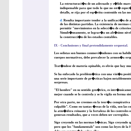
La estructuraci�n de un adecuado y s�lido marco
indispensable para que todo lo que no est� espe
detalle, se rija por el esp�ritu contenido en las 
d.
Resulta importante tender a la unificaci�n de 
de las distintas partidas. La existencia de normas 
permitir "movimientos en la selecci�n de criterio
Simult�neamente, se lograr�a un alt�simo nivel 
la construcci�n de los estados contables.
IX - Conclusiones y final pretendidamente orquestal.
Los solistas son buenos conmovi�ndonos con su habilid
cuerpos normativos, debe prevalecer la armon�a orqu
Trat�ndose de materia opinable, es obvio que hay much
Se ha enfocado la problem�tica con una visi�n posit
una serie importante de pr�cticas bajen notablemente 
sorpresas.
"El hombre" en su sentido gen�rico, es intr�nsicame
mejor cuando se lo controla y se lo vigila en forma si
Por otra parte, no creemos en la teor�a conspirativa 
culpable". Como en tantas �reas de la vida, son las co
la atm�sfera reinante y la fortaleza de los controles o
generan resultados, que a veces deben ser corregidos.
Sigo creyendo en las normas b�sicas. Sigo creyendo q
pero que los "fundamentals" son como las leyes de la 