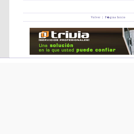
Volver
|
P�gina Inicio