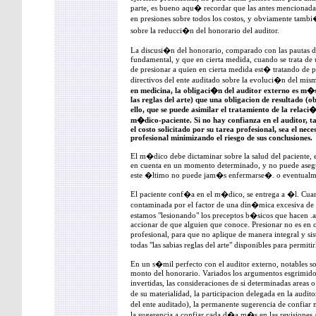
parte, es bueno aqu� recordar que las antes mencionadas 
en presiones sobre todos los costos, y obviamente tambi
sobre la reducci�n del honorario del auditor.
La discusi�n del honorario, comparado con las pautas de
fundamental, y que en cierta medida, cuando se trata de u
de presionar a quien en cierta medida est� tratando de pe
directivos del ente auditado sobre la evoluci�n del mis
en medicina, la obligaci�n del auditor externo es m�
las reglas del arte) que una obligacion de resultado (ob
ello, que se puede asimilar el tratamiento de la relaci
m�dico-paciente. Si no hay confianza en el auditor, 
el costo solicitado por su tarea profesional, sea el ne
profesional minimizando el riesgo de sus conclusiones.
El m�dico debe dictaminar sobre la salud del paciente, 
en cuenta en un momento determinado, y no puede aseg
este �ltimo no puede jam�s enfermarse�. o eventualmen
El paciente conf�a en el m�dico, se entrega a �l. Cu
contaminada por el factor de una din�mica excesiva de 
estamos "lesionando" los preceptos b�sicos que hacen .a 
accionar de que alguien que conoce. Presionar no es en c
profesional, para que no aplique de manera integral y si
todas "las sabias reglas del arte" disponibles para permiti
En un s�mil perfecto con el auditor externo, notables so
monto del honorario. Variados los argumentos esgrimidos
invertidas, las consideraciones de si determinadas areas 
de su materialidad, la participacion delegada en la audi
del ente auditado), la permanente sugerencia de confiar
la sugerencia a confiar cada d�a m�s en las revisiones a