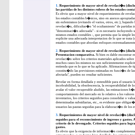
1.
Requerimiento de mayor nivel de revelaci�n (disclo
las partidas de los distintos rubros de los estados conta
Es obvio que a mayor nivel de requerimientos de revela
los estados contables b�sicos, sino en anexos apropiada
sin eufemismos (evitando el varios, otros, etc.), bajando l
revelaci�n, dificultar�n "el ocultamiento" de partidas in
"denominaci�n adecuada" - si es necesario incluyendo u
mismos estados contables -, que permita que la simple le
explicite una adecuada interpretacion de lo que se trata
estados contables que abordan enfoques extremadamente
2.
Requerimiento de mayor nivel de revelaci�n (disclosu
Presentacion comparativa.
Si bien es dable encontrar en
revelaci�n sobre los criterios materiales aplicados sobre
muchos casos los mismos no son suficientemente explicito
entienda que es lo que se ha aplicado. Afirmaciones de 
constitu�do las previsiones estimadas en funci�n de la
afectarla", pueden no resultar suficientes.
Revelar en forma detallada y entendible para el usuario l
incobrabilidad, la obsolescencia, la recuperabilidad de lo
avalar el valor recuperable aludido, las estimaciones b�s
comportamiento del mercado en lo relativo a los valores
inventarios, los criterios seguidos para consolidar o valu
determinadas subsidiarias, etc., es evidente que obligar�
usuarios las pautas seguidas para la elaboraci�n de los e
3.
Requerimientos de mayor nivel de revelaci�n (disclo
seguidos para el reconocimiento de ingresos y gastos. 
criterio de lo devengado. Criterios seguidos para logr
gastos.
Es obvio que la exigencia de informaci�n complementa