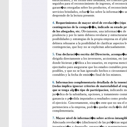
estructurados, y en forma bien detallada, los criterios (p
seguidos para el reconocimiento de ingresos, el reconoc
garant�as otorgadas sobre los productos, el reconocimi
servicios brindados, echar� luz sobre la informaci�n un
desprende de la lectura presente.
4.
Requerimientos de mayor nivel de revelaci�n (tipo t
contingencias de la compa��a, indicado su estado pr
de los abogados, etc.
Obviamente, una informaci�n de e
prudencia y por lo tanto debiera revelarse y estructurars
posibilidades y estrategias de la propia empresa en el pl
debiera rehusarse a la posibilidad de clarificar aspecto
contingencias, que hoy no se explicitan adecuadamente.
5.
Una declaraci�n escrita del Directorio, acompa�
dirigida directamente a los inversores, accionistas, etc (
donde hicieran p�blica a los usuarios, en expresa menc
ejercitados para asegurarse que los estados contables pr
posibles, y que no se han ignorado hechos o circunstancia
contables y la fecha de emisi�n final de los mismos.
6.
Informacion complementaria detallada de la tenenc
(todas implica ignorar criterios de materialidad al res
que se tenga alg�n tipo de participacion
, indicando m
jur�dica de la subsidiaria, opciones, y tratamiento cont
ganancia o p�rdida imputados a resultados como produc
el ejercicio. Concretamente, ning�n ente que no sea el en
perteneciera a la empresa, podr�a quedar exclu�do del
complementaria.
7.
Mayor nivel de informaci�n sobre activos intangible
Adecuada revelaci�n (disclosure) de las pol�ticas segu
investigaci�n y desarrollo, reparaci�n y mantenimiento 