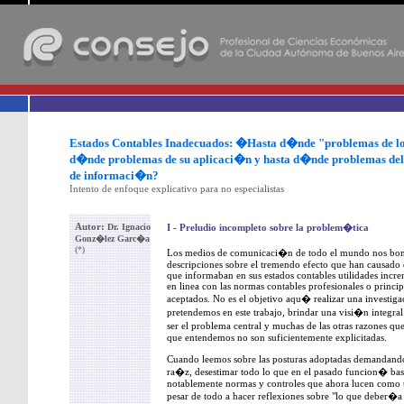
-
Estados Contables Inadecuados: �Hasta d�nde "problemas de los 
d�nde problemas de su aplicaci�n y hasta d�nde problemas del
de informaci�n?
Intento de enfoque explicativo para no especialistas
Autor:
Dr. Ignacio
I - Preludio incompleto sobre la problem�tica
Gonz�lez Garc�a
(*)
Los medios de comunicaci�n de todo el mundo nos bomb
descripciones sobre el tremendo efecto que han causado 
que informaban en sus estados contables utilidades incre
en linea con las normas contables profesionales o princi
aceptados. No es el objetivo aqu� realizar una investig
pretendemos en este trabajo, brindar una visi�n integr
ser el problema central y muchas de las otras razones q
que entendemos no son suficientemente explicitadas.
Cuando leemos sobre las posturas adoptadas demandando 
ra�z, desestimar todo lo que en el pasado funcion� bast
notablemente normas y controles que ahora lucen como t
pesar de todo a hacer reflexiones sobre "lo que deber�a 