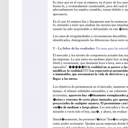
Es claro que en el caso a) estamos, en el peor de los ca
buena fe, y eventualmente cuestionable, pero del cual el l
adecuadamente los estados contables, toman debido y o
ignorancia.
En el caso b) estamos lisa y llanamente ante la existencia
fe, entrando a tener que analizar las razones que impulsa
usuario ha sido sorprendido o defraudado en este �ltim
Los casos de irregularidades o circunstancias discutibles
identificados, distinguiendo las diferencias claras entre 
V - La fiebre de los resultados:
Un tema para las autorida
El mercado y los niveles de competencia actuales han tr
las empresas. Lo que antes era mediano plazo hoy es l
febril y erosionante, que demanda hora a hora, mes a mes,
esperados".
�����Si la realidad no se parece a las 
modificar la realidad.!!!!! Las expectativas prometida
a inmutables, que atormentan la vida de directivos y ge
llegar a las metas.
Los objetivos de permanencia en el mercado, mantener u
tiempo, el obtener utilidades razonables, y ser coherente
accionistas,
aparecen hoy s�bitamente reemplazados p
�xitos y retornos de corto plazo inusuales, por quemar
proyectados de cualquier manera. El presentismo casi 
visi�n de mediano o largo plazo.
Los mercados y los an
mirando a veces solo el hoy, aqu�, y ahora, sin evaluar
Simult�neamente, las personas f�sicas "due�os origina
como poder accionario. Quedan pocas empresas donde 
presencia del capitalismo de los gerentes, que se ven o