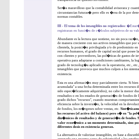
Ser�a maravilloso que la contabilidad avisorara y cuant
circunstancias futuras�.pero ello es �rea de la por de
normas contables.
III - El tema de los intangibles no registrados:
�Estar�a
registraran en funci�n de c�lculos subjetivos de su val
Abundante es la lectura que sostiene, no sin poca raz�n, 
de manera creciente con sus activos intangibles que por 
clientela, la posici�n privilegiada y/o de predominio en
recursos humanos, el grado de capital social que posee la
con clientes y proveedores, las pol�ticas de gastos de in
operativa para adaptarse a condiciones cambiantes, la lo
grado de tecnolog�a aplicado en la operatoria, etc., etc.
intangibles que provoca que muchos culpen a los sistema
existencia.
Esta es una afirmaci�n muy parcialmente cierta. Si bie
acumulada" a una fecha determinada entre los recursos d
sido espec�ficamente adquiridos), no cabe la menor duda
resultados o en los estados de generaci�n de fondos de
grado dichos "recursos", cuando muestran comportamientos
eficiencia sobre la inversi�n, la velocidad en la devolu
de fondos, los m�rgenes sobre ventas, etc.
Sint�ticame
los recursos (el activo del balance) pero s� en "la pe
din�micos de resultados y de generaci�n de fondos. Se
valor econ�mico a un momento determinado, sino por l
diferentes dosis en existencia generan.
La alternativa de valorizar intangibles, en base a discu
agregarle una enorme carga de subjetividad a los estados