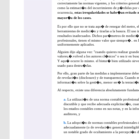
correctamente las normas vigentes, y los criterios genera
como la estimaci�n del incurrimiento de p�rdidas por c
ocurrencia,
estas irregularidades se habr�an evitado
mayor�a de los casos.
Es por ello que no se trata aqu� de renegar del metro, el 
herramientas de medici�n y tirarlas a la basura. El uso
resultados inadecuados. Dichos par�metros de medici�n,
profesionales, tienen el mismo valor que siempre�.. en
uniformemente aplicados.
Alguien dijo alguna vez: "cuando quieres realizar grand
valores,�.volved a los autores cl�sicos" o sea ir en bus
Y aqu� ocurre lo mismo. el bistur� bien utilizado sirve
usado para destru�rlas.
Por ello, gran parte de las medidas a implementarse deb
de revelaci�n (disclosure) y de transparencia. Cuando m
informaci�n sobre la gesti�n, menor ser� la tentaci�n 
Al respecto, existe una diferencia absolutamente fundame
a.
La utilizaci�n de una norma contable profesional
discutible y que recibe adecuada explicitaci�n, cuan
los estados contables como en sus notas, y en la in
auditores, y
b.
La adopci�n de normas contables profesionales di
adecuadamente (o de revelaci�n general ininteligibl
un notable grado de ocultamiento a la percepci�n d