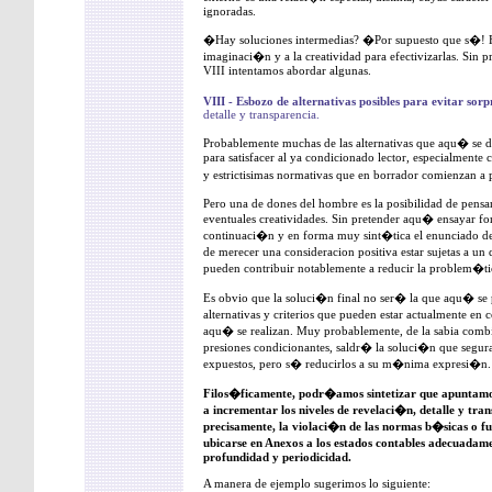
ignoradas.
�Hay soluciones intermedias? �Por supuesto que s�! H
imaginaci�n y a la creatividad para efectivizarlas. Sin p
VIII intentamos abordar algunas.
VIII - Esbozo de alternativas posibles para evitar sorp
detalle y transparencia.
Probablemente muchas de las alternativas que aqu� se 
para satisfacer al ya condicionado lector, especialmente 
y estrictisimas normativas que en borrador comienzan a
Pero una de dones del hombre es la posibilidad de pensar,
eventuales creatividades. Sin pretender aqu� ensayar for
continuaci�n y en forma muy sint�tica el enunciado de 
de merecer una consideracion positiva estar sujetas a u
pueden contribuir notablemente a reducir la problem�tic
Es obvio que la soluci�n final no ser� la que aqu� se 
alternativas y criterios que pueden estar actualmente en
aqu� se realizan. Muy probablemente, de la sabia combi
presiones condicionantes, saldr� la soluci�n que segura
expuestos, pero s� reducirlos a su m�nima expresi�n.
Filos�ficamente, podr�amos sintetizar que apuntamo
a incrementar los niveles de revelaci�n, detalle y tran
precisamente, la violaci�n de las normas b�sicas o 
ubicarse en Anexos a los estados contables adecuadam
profundidad y periodicidad.
A manera de ejemplo sugerimos lo siguiente: