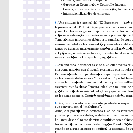
•
Pobreza, Desigualdad y Equidad.
•
G�nero en Econom�a y Desarrollo Integral.
•
Ciencia, Conocimiento e Informaci�n; Industrias c
•
Internacionalizaci�n de empresas.
6.
Una evaluaci�n general del “IX Encuentro …”as� com
la presencia del CPCECABA ya que permiten a sus miemb
general de las investigaciones que se llevan a cabo en e
m�s relevantes a�n por centrarse en la problem�tica
Tambi�n son importantes debido a la cantidad de conocim
enorme variedad de los temas all� presentados al debate
temas no tratados anteriormente, seg�n se afirm� all�
del g�nero, industrias culturales, la contabilidad en mate
reorganizaci�n de los espacios geogr�ficos.
7.
Sin embargo, por haber asistido al anterior evento se l
una comparaci�n con el actual, resultando ella no feliz 
En estos t�rminos se puede se�alar que la profundidad,
de los temas tratados en este “Encuentro …” probablemen
el anterior, not�ndose una modalidad expositiva indifer
asistentes; siendo �stos “ametrallados” con multitud de 
gr�ficos pr�cticamente ininteligibles y que, en muchos 
en los tiempos que el Comit� Acad�mico hab�a asigna
8.
Algo aproximado quien suscribe puede decir respecto 
que converja con el “cholulismo”.
Aunque se podr� ver el destacado nivel de los asistentes
provisto por las autoridades, es de hacer notar que en l
brillantes desde el punto de vista cient�fico y/o pol�tic
No se cont� con la presencia de ning�n Premio N�bel 
cuando en alguno anterior se verific� la asistencia de v
Paz: