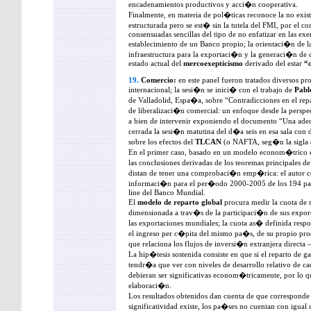
encadenamientos productivos y acci�n cooperativa.
Finalmente, en materia de pol�ticas reconoce la no exis
estructurada pero se est� sin la tutela del FMI, por el co
consensuadas sencillas del tipo de no enfatizar en las exen
establecimiento de un Banco propio; la orientaci�n de l
infraestructura para la exportaci�n y la generaci�n de
estado actual del
mercoexepticismo
derivado del estar
“
19.
Comercio:
en este panel fueron tratados diversos p
internacional; la sesi�n se inici� con el trabajo de
Pabl
de Valladolid, Espa�a, sobre “Contradicciones en el rep
de liberalizaci�n comercial: un enfoque desde la perspec
a bien de intervenir exponiendo el documento “Una ad
cerrada la sesi�n matutina del d�a seis en esa sala con 
sobre los efectos del
TLCAN
(o NAFTA, seg�n la sigla 
En el primer caso, basado en un modelo econom�trico e
las conclusiones derivadas de los teoremas principales d
distan de tener una comprobaci�n emp�rica: el autor c
informaci�n para el per�odo 2000-2005 de los 194 pa�
line del Banco Mundial.
El
modelo de reparto global
procura medir la cuota de
dimensionada a trav�s de la participaci�n de sus exporta
las exportaciones mundiales; la cuota as� definida res
el ingreso per c�pita del mismo pa�s, de su propio prod
que relaciona los flujos de inversi�n extranjera directa
La hip�tesis sostenida consiste en que si el reparto de g
tendr�a que ver con niveles de desarrollo relativo de ca
debieran ser significativas econom�tricamente, por lo 
elaboraci�n.
Los resultados obtenidos dan cuenta de que corresponde e
significatividad existe, los pa�ses no cuentan con igual 