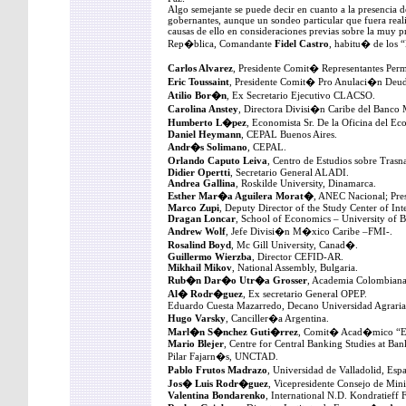
Algo semejante se puede decir en cuanto a la presencia 
gobernantes, aunque un sondeo particular que fuera reali
causas de ello en consideraciones previas sobre la muy pr
Rep�blica, Comandante
Fidel Castro
, habitu� de los 
Carlos Alvarez
, Presidente Comit� Representantes P
Eric Toussaint
, Presidente Comit� Pro Anulaci�n Deu
Atilio Bor�n
, Ex Secretario Ejecutivo CLACSO.
Carolina Anstey
, Directora Divisi�n Caribe del Banco 
Humberto L�pez
, Economista Sr. De la Oficina del E
Daniel Heymann
, CEPAL Buenos Aires.
Andr�s Solimano
, CEPAL.
Orlando Caputo Leiva
, Centro de Estudios sobre Trasn
Didier Opertti
, Secretario General ALADI.
Andrea Gallina
, Roskilde University, Dinamarca.
Esther Mar�a Aguilera Morat�
, ANEC Nacional; Pr
Marco Zupi
, Deputy Director of the Study Center of Inte
Dragan Loncar
, School of Economics – University of 
Andrew Wolf
, Jefe Divisi�n M�xico Caribe –FMI-.
Rosalind Boyd
, Mc Gill University, Canad�.
Guillermo Wierzba
, Director CEFID-AR.
Mikhail Mikov
, National Assembly, Bulgaria.
Rub�n Dar�o Utr�a Grosser
, Academia Colombiana
Al� Rodr�guez
, Ex secretario General OPEP.
Eduardo Cuesta Mazarredo, Decano Universidad Agrari
Hugo Varsky
, Canciller�a Argentina.
Marl�n S�nchez Guti�rrez
, Comit� Acad�mico “E
Mario Blejer
, Centre for Central Banking Studies at Ba
Pilar Fajarn�s, UNCTAD.
Pablo Frutos Madrazo
, Universidad de Valladolid, Es
Jos� Luis Rodr�guez
, Vicepresidente Consejo de Mi
Valentina Bondarenko
, International N.D. Kondratieff 