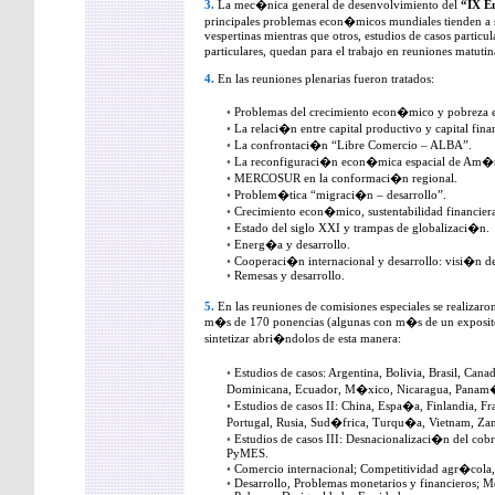
3.
La mec�nica general de desenvolvimiento del
“IX E
principales problemas econ�micos mundiales tienden a se
vespertinas mientras que otros, estudios de casos partic
particulares, quedan para el trabajo en reuniones matuti
4.
En las reuniones plenarias fueron tratados:
•
Problemas del crecimiento econ�mico y pobreza 
•
La relaci�n entre capital productivo y capital fi
•
La confrontaci�n “Libre Comercio – ALBA”.
•
La reconfiguraci�n econ�mica espacial de Am�ri
•
MERCOSUR en la conformaci�n regional.
•
Problem�tica “migraci�n – desarrollo”.
•
Crecimiento econ�mico, sustentabilidad financiera
•
Estado del siglo XXI y trampas de globalizaci�n.
•
Energ�a y desarrollo.
•
Cooperaci�n internacional y desarrollo: visi�n de
•
Remesas y desarrollo.
5.
En las reuniones de comisiones especiales se realizar
m�s de 170 ponencias (algunas con m�s de un exposi
sintetizar abri�ndolos de esta manera:
•
Estudios de casos: Argentina, Bolivia, Brasil, Can
Dominicana, Ecuador, M�xico, Nicaragua, Panam�,
•
Estudios de casos II: China, Espa�a, Finlandia, Fra
Portugal, Rusia, Sud�frica, Turqu�a, Vietnam, Za
•
Estudios de casos III: Desnacionalizaci�n del cobr
PyMES.
•
Comercio internacional; Competitividad agr�cola, 
•
Desarrollo, Problemas monetarios y financieros; M