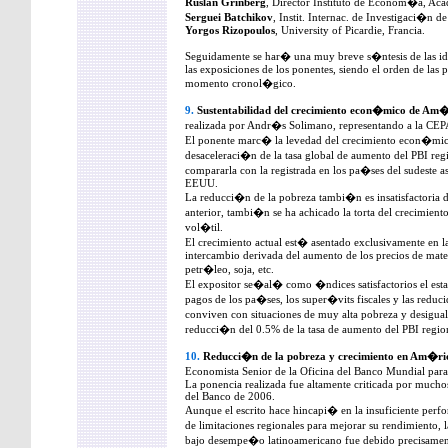
Ruslan Grinberg
, Director Instituto de Econom�a, Aca
Serguei Batchikov
, Instit. Internac. de Investigaci�n
Yorgos Rizopoulos
, University of Picardie, Francia.
Seguidamente se har� una muy breve s�ntesis de las ide
las exposiciones de los ponentes, siendo el orden de las
momento cronol�gico.
9.
Sustentabilidad del crecimiento econ�mico de Am�
realizada por Andr�s Solimano, representando a la CE
El ponente marc� la levedad del crecimiento econ�mico
desaceleraci�n de la tasa global de aumento del PBI reg
compararla con la registrada en los pa�ses del sudeste
EEUU.
La reducci�n de la pobreza tambi�n es insatisfactoria 
anterior, tambi�n se ha achicado la torta del crecimient
vol�til.
El crecimiento actual est� asentado exclusivamente en 
intercambio derivada del aumento de los precios de mater
petr�leo, soja, etc.
El expositor se�al� como �ndices satisfactorios el estad
pagos de los pa�ses, los super�vits fiscales y las reduc
conviven con situaciones de muy alta pobreza y desigual
reducci�n del 0.5% de la tasa de aumento del PBI regio
10.
Reducci�n de la pobreza y crecimiento en Am�ri
Economista Senior de la Oficina del Banco Mundial para
La ponencia realizada fue altamente criticada por muchos
del Banco de 2006.
Aunque el escrito hace hincapi� en la insuficiente per
de limitaciones regionales para mejorar su rendimiento, 
bajo desempe�o latinoamericano fue debido precisament