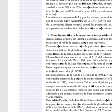
riqueza, al mostrar que, en las �ltimas d�cadas, el per
alrededor de un 9% a un 17% ; en t�rminos de riqueza, e
total (m�s que un 90% inferior) y un 40% de la riquez
inferior).
Las referencias respecto de los precios de los commoditie
por la ponente
Pilar Fajarn�s
, de la UNCTAD, ya que d
de la coyuntura alcista nominal actual, los precios de l
una persistente tendencia a la declinaci�n en t�rminos 
17.
Reconfiguraci�n de los espacios de integraci�n:
E
siendo particularmente de inter�s la desarrollada por
Di
resaltando el rol de la organizaci�n que representa.
En estos t�rminos caracteriz� a la globalizaci�n como r
sistema capitalista: la globalizaci�n es un proceso, el est
espec�fico de la actual radica en lo profundo y extenso 
El tratadista ubica al comercio como el ADN del sistema ca
inicios en los viajes de Marco Polo por China e India, sig
conformaci�n de la Liga Hanse�tica o durante el per�o
hasta llegan a emplear una moneda com�n y en el nacimi
ubic�ndolos en el siglo XVII.
El estancamiento de la Ronda de Doha de la OMCL y las 
contemplar intereses de pa�ses de menor desarrollo lo l
se funda en 1980, recordando a Cuba como el primer p
aunque, como todo tratado de integraci�n, admite que s
soberan�a de los Estados, remarca que posee una institu
adecuado para generar espacios de libre comercio, arti
y arancelarios.
Para
Alain Fairlie
, de la Pontificia Universidad Cat�lica
integraci�n o fragmentaci�n dentro de la globalizaci�
400 acuerdos dentro de la OMC, referidos a preferencias,
los acuerdos o Tratados de Libre Comercio –TLC- norte s