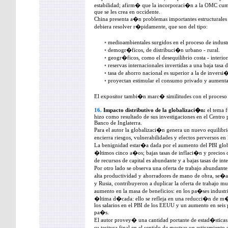
estabilidad; afirm� que la incorporaci�n a la OMC cump
que se les crea en occidente.
China presenta a�n problemas importantes estructural
debiera resolver r�pidamente, que son del tipo:
•
medioambientales surgidos en el proceso de industr
•
demogr�ficos, de distribuci�n urbano - rural.
•
geogr�ficos, como el desequilibrio costa - interior
•
reservas internacionales invertidas a una baja tasa 
•
tasa de ahorro nacional es superior a la de inversi
•
proyectan estimular el consumo privado y aumenta
El expositor tambi�n marc� similitudes con el proce
16.
Impacto distributivo de la globalizaci�n:
el tema 
hizo como resultado de sus investigaciones en el Centro 
Banco de Inglaterra.
Para el autor la globalizaci�n genera un nuevo equilibr
encierra riesgos, vulnerabilidades y efectos perversos en 
La benignidad estar�a dada por el aumento del PBI global,
�ltimos cinco a�os; bajas tasas de inflaci�n y precios d
de recursos de capital es abundante y a bajas tasas de int
Por otro lado se observa una oferta de trabajo abundan
alta productividad y ahorradores de mano de obra, se�
y Rusia, contribuyeron a duplicar la oferta de trabajo mu
aumento en la masa de beneficios: en los pa�ses industri
�ltima d�cada: ello se refleja en una reducci�n de m�
los salarios en el PBI de los EEUU y un aumento en seis 
pa�s.
El autor provey� una cantidad portante de estad�stica
su tesitura final en el sentido de mostrar un estiramiento