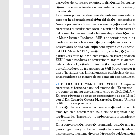
derivados del comercio exterior; la din�mica del comerc
t�rminos actuales tiende a incrementar la brecha entre
distinto ritmo.
La anterior ponencia, desconocida hasta ese momento po
exponer
la adecuada medici�n del da�o
, conectable c
Nuestra ponencia afirma que la metodolog�a establecid
Argentina) es insuficiente porque restringe la mensura d
del comercio internacional a la rama de producci�n nac
la Matriz Insumo Producto –MIP- por permitir medir l
particular en toda la econom�a y no s�lo en la rama.
Las sesiones de esta comisi�n concluyeron con exposicio
del
TLCAN
(o NAFTA, seg�n la sigla en ingl�s) en la 
particulares refiri� la violenta ca�da en las exportaci
EEUU como producto de restricciones, trabas, cuarentenas
autoridades del pa�s de destino m�s respondiendo a ev
por calificadores de inversiones en Wall Street, que por
casos (hortalizas) las limitaciones son establecidas de m
estadounidense de manera de no competir estacionalmen
20.
FUERA DEL TEMARIO DEL EVENTO:
Aunque no 
Argentina ni formaba parte del temario del “Encuentro …
proponer un mayor acercamiento entre el CPCECABA y
En estos t�rminos pongo en conocimiento de esa Mesa D
con el
Dr. Eduardo Cuesta Mazarredo
, Decano Univers
la ANEC de esa provincia.
La raz�n de establecer el contacto con �l radica en la
tambi�n en el anterior: ser una suerte de responsable 
log�stica del “Encuentro …”m�s cercano a los asistente
protocolares.
En la conversaci�n mostr�, asumiendo quiz�s una in
pero un genuino y probable inter�s de la matr�cula en
instituciones, mediante diversas l�neas de colaboraci