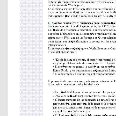
instituci�n financiera internacional que representaba al
del Consenso de Washington.
En el mismo sentido le fue se�alado que su referencia a
mayores del mundo, dijo) tuvo que ver con el cambio del
industrializaci�n llevada a cabo hasta finales de la d�ca
11.
Capital Productivo y Financiero en la Econom�a
fue abordado por Orlando Caputo Leiva, del CETES de 
La l�nea de pensamiento central del ponente pasa por pr
por sobre el financiero en la econom�a mundial y de nues
estima que el FMI, una de las fuentes por �l consultadas
demuestran, contin�e afirmando lo contrario y levantand
internacionales.
En su exposici�n se�al� que el World Economic Outl
oficial del FMI se dice:
•
“Desde los a�os ochenta, el sector empresarial de
un gran prestatario neto de otros sectores […] para 
•
El fen�meno es general, ocurri� en econom�as v
Reino Unido, y en otras menos din�micas de Euro
•
Ello determina en gran medida el comportamiento re
El ponente informa que esas conclusiones recientes del F
formulado con anterioridad y fundados en:
•
La p�rdida del peso de los intereses en las gananci
70% a algo m�s de 15%, seg�n las fuentes, en los
•
El fuerte aumento de las ganancias no financieras d
tercerizaci�n, apropiaci�n de la renta de los recurs
ganancias cuantiosas provenientes de inversiones en 
de explotaci�n de las matrices.
•
En Latinoam�rica la situaci�n aparecer�a reforz