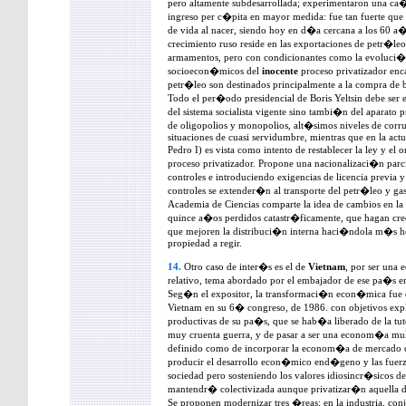
pero altamente subdesarrollada; experimentaron una ca�
ingreso per c�pita en mayor medida: fue tan fuerte que
de vida al nacer, siendo hoy en d�a cercana a los 60 a
crecimiento ruso reside en las exportaciones de petr�le
armamentos, pero con condicionantes como la evoluci�n 
socioecon�micos del
inocente
proceso privatizador enca
petr�leo son destinados principalmente a la compra de 
Todo el per�odo presidencial de Boris Yeltsin debe se
del sistema socialista vigente sino tambi�n del aparato
de oligopolios y monopolios, alt�simos niveles de corr
situaciones de cuasi servidumbre, mientras que en la act
Pedro I) es vista como intento de restablecer la ley y e
proceso privatizador. Propone una nacionalizaci�n parci
controles e introduciendo exigencias de licencia previa 
controles se extender�n al transporte del petr�leo y ga
Academia de Ciencias comparte la idea de cambios en l
quince a�os perdidos catastr�ficamente, que hagan crece
que mejoren la distribuci�n interna haci�ndola m�s h
propiedad a regir.
14.
Otro caso de inter�s es el de
Vietnam
, por ser una
relativo, tema abordado por el embajador de ese pa�s e
Seg�n el expositor, la transformaci�n econ�mica fue d
Vietnam en su 6� congreso, de 1986. con objetivos expl�
productivas de su pa�s, que se hab�a liberado de la tu
muy cruenta guerra, y de pasar a ser una econom�a mult
definido como de incorporar la econom�a de mercado con
producir el desarrollo econ�mico end�geno y las fuerza
sociedad pero sosteniendo los valores idiosincr�sicos d
mantendr� colectivizada aunque privatizar�n aquella d
Se proponen modernizar tres �reas: en la industria, conj