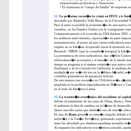
trasnacionales productivas y financieras.
•
El continente es “campo de batalla” de empresas e
12.
La pr�xima recesi�n (o crisis) en EEUU y/o Am�
abordado por Alejandro Valle Baeza, de la Universi
Para el autor es posible la presentaci�n de una nueva cri
venidero, en los Estados Unidos con la consiguiente rep
Comparativamente a lo ocurrido en USA durante 2001, 
los auditores intervinientes, repercusi�n en parte impor
norteamericano, al punto tal que ciertos indicadores m
empleo no se hab�an recuperado hacia el momento en q
Research –NBER- (que la consider� benigna) la hab�a 
La persistencia de otros indicadores, tipo d�ficit Comerc
sobrevaluaci�n accionaria y el tama�o de la deuda tota
tiempo se pregunta si el sistema resistir�a una nueva cr
(burbujas) y de la vivienda (en California, la mediana de 
multiplic� por m�s de tres en la �ltima d�cada) m�s 
contables generadores de ganancias ficticias.
De esta manera una recesi�n en USA derivar�a r�pidam
ampliada en la periferia especialmente en M�xico y C
en el resto de Am�rica Latina.
13.
La transici�n econ�mica del socialismo al capita
debido al tratamiento de los casos de China, Rusia y Vi
el ambiente la idea de cambios en la l�nea de desarrollo
Quien suscribe opina que tambi�n son de inter�s releva
El caso de
Rusia
gener� un inter�s singular debido a la
anfitri�n y la Uni�n Sovi�tica, generando expresiones 
tema fue abordado por distintos panelistas anotados m�s
Al repasarse los indicadores econ�micos actuales, queda