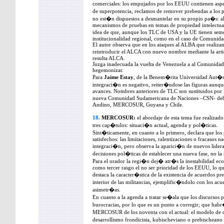
comerciales: los empujados por los EEUU contienen aspe
de superpotencia, reclamos de remover prebendas a los 
no est�n dispuestos a desmantelar en su propio pa�s: al
mecanismos de pruebas en temas de propiedad intelectual
idea de que, aunque los TLC de USA y la UE tienen semej
institucionalidad regional, como en el caso de Comunid
El autor observa que en los ataques al ALBA que realizan
reintroducir el ALCA con nuevo nombre mediante la art
resulta ALCA.
Juzga inadecuada la vuelta de Venezuela a al Comunidad
hegemonizar.
Para
Jaime Estay
, de la Benem�rita Universidad Aut�n
integraci�n es negativo, reiter�ndose las figuras aunq
avances. Nombres anteriores de TLC son sustituidos por 
nueva Comunidad Sudamericana de Naciones –CSN- deb
Andino, MERCOSUR, Guyana y Chile.
18.
MERCOSUR:
el abordaje de esta tema fue realizad
tres cap�tulos: situaci�n actual, agenda y pol�ticas.
Sint�ticamente, en cuanto a lo primero, declara que l
satisfechos: las limitaciones, ralentizaciones o fracasos n
integraci�n, pero observa la aparici�n de nuevos lider
decisiones pol�ticas de establecer una nueva fase, no
Para el orador la regi�n dej� atr�s la inestabilidad ec
como tercer rasgo el no ser prioridad de los EEUU, lo q
destaca la caracter�stica de la existencia de acuerdos pr
interior de las militancias, ejemplific�ndolo con los ac
asimetr�as.
En cuanto a la agenda a tratar se�ala que los discursos
burocracias, por lo que es un punto a corregir; que habr
MERCOSUR de los noventa con el actual: el modelo de d
desarrollismo frondicista, kubischeviano o prebischean