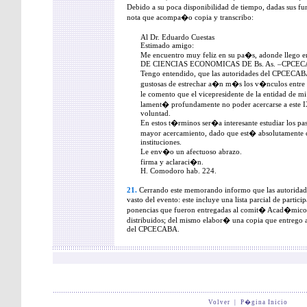
Debido a su poca disponibilidad de tiempo, dadas sus fu
nota que acompa�o copia y transcribo:
Al Dr. Eduardo Cuestas
Estimado amigo:
Me encuentro muy feliz en su pa�s, adonde lleg
DE CIENCIAS ECONOMICAS DE Bs. As. –CPC
Tengo entendido, que las autoridades del CPCECA
gustosas de estrechar a�n m�s los v�nculos entre a
le comento que el vicepresidente de la entidad de 
lament� profundamente no poder acercarse a este I
voluntad.
En estos t�rminos ser�a interesante estudiar los p
mayor acercamiento, dado que est� absolutamente 
instituciones.
Le env�o un afectuoso abrazo.
firma y aclaraci�n.
H. Comodoro hab. 224.
21.
Cerrando este memorando informo que las autoridad
vasto del evento: este incluye una lista parcial de parti
ponencias que fueron entregadas al comit� Acad�mico
distribuidos; del mismo elabor� una copia que entrego a 
del CPCECABA.
Volver
|
P�gina Inicio