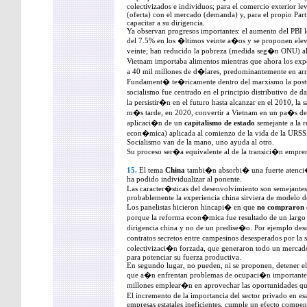
colectivizados e individuos; para el comercio exterior l
(oferta) con el mercado (demanda) y, para el propio Pa
capacitar a su dirigencia.
Ya observan progresos importantes: el aumento del PBI l
del 7.5% en los �ltimos veinte a�os y se proponen ele
veinte; han reducido la pobreza (medida seg�n ONU) a
Vietnam importaba alimentos mientras que ahora los exp
a 40 mil millones de d�lares, predominantemente en ar
Fundament� te�ricamente dentro del marxismo la postur
socialismo fue centrado en el principio distributivo de 
la persistir�n en el futuro hasta alcanzar en el 2010, la 
m�s tarde, en 2020, convertir a Vietnam en un pa�s des
aplicaci�n de un
capitalismo de estado
semejante a la 
econ�mica) aplicada al comienzo de la vida de la URSS.
Socialismo van de la mano, uno ayuda al otro.
Su proceso ser�a equivalente al de la transici�n emp
15.
El tema
China
tambi�n absorbi� una fuerte atenci�n 
ha podido individualizar al ponente.
Las caracter�sticas del desenvolvimiento son semejantes a
probablemente la experiencia china sirviera de modelo d
Los panelistas hicieron hincapi� en que
no compraron 
porque la reforma econ�mica fue resultado de un largo 
dirigencia china y no de un predise�o. Por ejemplo desc
contratos secretos entre campesinos desesperados por l
colectivizaci�n forzada, que generaron todo un mercado
para potenciar su fuerza productiva.
En segundo lugar, no pueden, ni se proponen, detener e
que a�n enfrentan problemas de ocupaci�n importantes:
millones emplear�n en aprovechar las oportunidades que
El incremento de la importancia del sector privado en 
empresas estatales ineficientes, cumple un efecto compens