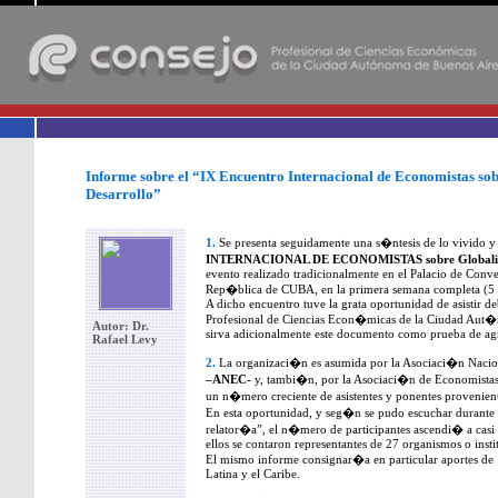
-
Informe sobre el “IX Encuentro Internacional de Economistas so
Desarrollo”
1.
Se presenta seguidamente una s�ntesis de lo vivido y
INTERNACIONAL DE ECONOMISTAS sobre Globalizac
evento realizado tradicionalmente en el Palacio de Conv
Rep�blica de CUBA, en la primera semana completa (5 al
A dicho encuentro tuve la grata oportunidad de asistir d
Profesional de Ciencias Econ�micas de la Ciudad Aut
Autor: Dr.
sirva adicionalmente este documento como prueba de agr
Rafael Levy
2.
La organizaci�n es asumida por la Asociaci�n Nacio
–ANEC-
y, tambi�n, por la Asociaci�n de Economistas
un n�mero creciente de asistentes y ponentes provenient
En esta oportunidad, y seg�n se pudo escuchar durante 
relator�a”, el n�mero de participantes ascendi� a casi
ellos se contaron representantes de 27 organismos o insti
El mismo informe consignar�a en particular aportes d
Latina y el Caribe.