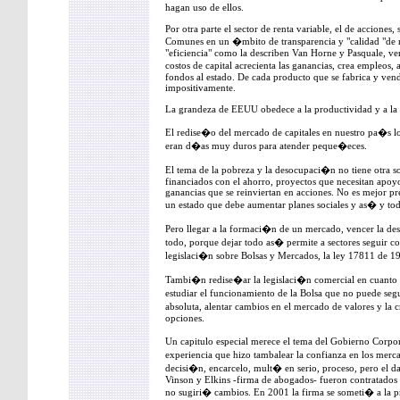
hagan uso de ellos.
Por otra parte el sector de renta variable, el de acciones,
Comunes en un �mbito de transparencia y "calidad "de 
"eficiencia" como la describen Van Horne y Pasquale, ve
costos de capital acrecienta las ganancias, crea empleos,
fondos al estado. De cada producto que se fabrica y vend
impositivamente.
La grandeza de EEUU obedece a la productividad y a la f
El redise�o del mercado de capitales en nuestro pa�s l
eran d�as muy duros para atender peque�eces.
El tema de la pobreza y la desocupaci�n no tiene otra s
financiados con el ahorro, proyectos que necesitan apoyo
ganancias que se reinviertan en acciones. No es mejor 
un estado que debe aumentar planes sociales y as� y tod
Pero llegar a la formaci�n de un mercado, vencer la des
todo, porque dejar todo as� permite a sectores seguir co
legislaci�n sobre Bolsas y Mercados, la ley 17811 de 1
Tambi�n redise�ar la legislaci�n comercial en cuanto 
estudiar el funcionamiento de la Bolsa que no puede s
absoluta, alentar cambios en el mercado de valores y la
opciones.
Un capitulo especial merece el tema del Gobierno Corp
experiencia que hizo tambalear la confianza en los me
decisi�n, encarcelo, mult� en serio, proceso, pero el d
Vinson y Elkins -firma de abogados- fueron contratados p
no sugiri� cambios. En 2001 la firma se someti� a la 