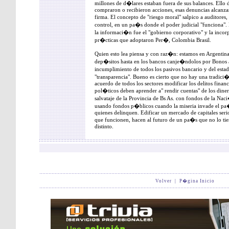
millones de d�lares estaban fuera de sus balances. Ell
compraron o recibieron acciones, esas denuncias alcanza
firma. El concepto de "riesgo moral" salpico a auditore
control, en un pa�s donde el poder judicial "funciona". L
la informaci�n fue el "gobierno corporativo" y la inco
pr�cticas que adoptaron Per�, Colombia Brasil.
Quien esto lea piensa y con raz�n: estamos en Argentin
dep�sitos hasta en los bancos canje�ndolos por Bonos 
incumplimiento de todos los pasivos bancario y del estad
"transparencia". Bueno es cierto que no hay una tradici
acuerdo de todos los sectores modificar los delitos finan
pol�ticos deben aprender a" rendir cuentas" de los din
salvataje de la Provincia de Bs As. con fondos de la Na
usando fondos p�blicos cuando la miseria invade el pa�
quienes delinquen. Edificar un mercado de capitales serio
que funcionen, hacen al futuro de un pa�s que no lo tien
distinto.
Volver
|
P�gina Inicio