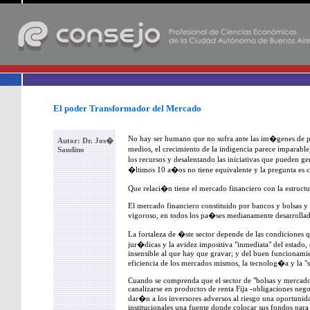
-
El poder Transformador del Mercado
No hay ser humano que no sufra ante las im�genes de 
Autor: Dr. Jos�
medios, el crecimiento de la indigencia parece imparable
Saudino
los recursos y desalentando las iniciativas que pueden ge
�ltimos 10 a�os no tiene equivalente y la pregunta es c
Que relaci�n tiene el mercado financiero con la estructu
El mercado financiero constituido por bancos y bolsas y 
vigoroso, en todos los pa�ses medianamente desarrollad
La fortaleza de �ste sector depende de las condiciones 
jur�dicas y la avidez impositiva "inmediata" del estado,
insensible al que hay que gravar; y del buen funcionamien
eficiencia de los mercados mismos, la tecnolog�a y la "s
Cuando se comprenda que el sector de "bolsas y mercado
canalizarse en productos de renta Fija -obligaciones nego
dar�n a los inversores adversos al riesgo una oportunida
institucionales una fuente donde colocar sus fondos par