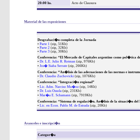
20:00 hs.
Acto de Clausura
Material de las exposiciones
Desgrabaci�n completa de la Jornada
•
Parte 1
(zip, 51Kb)
•
Parte 2
(zip, 32Kb)
•
Parte 3
(zip, 30Kb)
Conferencia: “El Mercado de Capitales argentino como pol�tica d
•
Dr. L.E. Julio R. Rotman
(zip, 976Kb)
•
Jos� Siaba Serrate
(zip, 266Kb)
Conferencia: “An�lisis de las adecuaciones de las normas e instrum
•
Dr. Claudio Zuchovicki
(zip, 1076Kb)
Conferencia: “Integraci�n regional”
•
Lic. Adm. Narciso Mu�oz
(zip, 14Kb)
•
Dr. Luis Ossola
(zip, 231Kb)
•
Mar�a E. Schamann
(zip, 7919Kb)
Conferencia: “Sistema de regulaci�n. An�lisis de la situaci�n del
•
Lic. en Econ. Pablo M. de Estrada
(zip, 20Kb)
Aranceles e inscripci�n
Categor�a