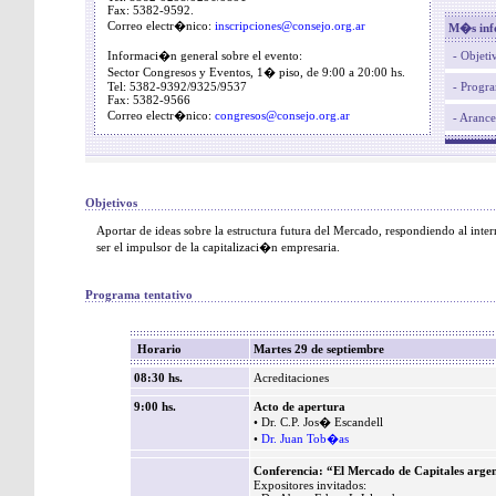
Fax: 5382-9592.
Correo electr�nico:
inscripciones@consejo.org.ar
M�s inf
Informaci�n general sobre el evento:
- Objeti
Sector Congresos y Eventos, 1� piso, de 9:00 a 20:00 hs.
Tel: 5382-9392/9325/9537
- Progra
Fax: 5382-9566
Correo electr�nico:
congresos@consejo.org.ar
- Arance
Objetivos
Aportar de ideas sobre la estructura futura del Mercado, respondiendo al inte
ser el impulsor de la capitalizaci�n empresaria.
Programa tentativo
Horario
Martes 29 de septiembre
08:30 hs.
Acreditaciones
9:00 hs.
Acto de apertura
• Dr. C.P. Jos� Escandell
•
Dr. Juan Tob�as
Conferencia: “El Mercado de Capitales arge
Expositores invitados: