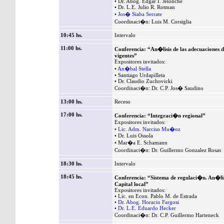
• Dr. Abog. Edgar I. Jelonche
• Dr. L.E. Julio R. Rotman
•
Jos� Siaba Serrate
Coordinaci�n: Luis M. Corsiglia
10:45 hs.
Intervalo
11:00 hs.
Conferencia: “An�lisis de las adecuaciones d
vigentes”
Expositores invitados:
•
An�bal Stella
• Santiago Urdapilleta
• Dr. Claudio Zuchovicki
Coordinaci�n: Dr. C.P. Jos� Saudino
13:00 hs.
Receso
17:00 hs.
Conferencia: “Integraci�n regional”
Expositores invitados:
•
Lic. Adm. Narciso Mu�oz
• Dr. Luis Ossola
• Mar�a E. Schamann
Coordinaci�n: Dr. Guillermo Gonzalez Rosas
18:30 hs.
Intervalo
18:45 hs.
Conferencia: “Sistema de regulaci�n. An�lis
Capital local”
Expositores invitados:
• Lic. en Econ. Pablo M. de Estrada
•
Dr. Abog. Horacio Fargosi
•
Dr. L.E. Eduardo Hecker
Coordinaci�n: Dr. C.P. Guillermo Harteneck