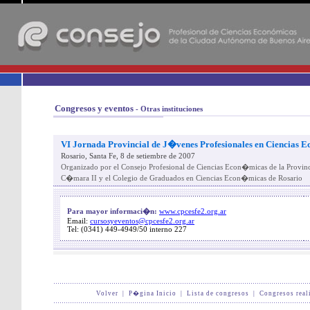
-
Congresos y eventos
- Otras instituciones
VI Jornada Provincial de J�venes Profesionales en Ciencias
Rosario, Santa Fe, 8 de setiembre de 2007
Organizado por el Consejo Profesional de Ciencias Econ�micas de la Provinc
C�mara II y el Colegio de Graduados en Ciencias Econ�micas de Rosario
Para mayor informaci�n:
www.cpcesfe2.org.ar
Email:
cursosyeventos@cpcesfe2.org.ar
Tel: (0341) 449-4949/50 interno 227
Volver
|
P�gina Inicio
|
Lista de congresos
|
Congresos real