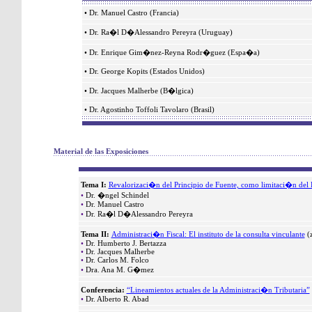
•
Dr. Manuel Castro (Francia)
•
Dr. Ra�l D�Alessandro Pereyra (Uruguay)
•
Dr. Enrique Gim�nez-Reyna Rodr�guez (Espa�a)
•
Dr. George Kopits (Estados Unidos)
•
Dr. Jacques Malherbe (B�lgica)
•
Dr. Agostinho Toffoli Tavolaro (Brasil)
Material de las Exposiciones
Tema I:
Revalorizaci�n del Principio de Fuente, como limitaci�n del P
•
Dr. �ngel Schindel
•
Dr. Manuel Castro
•
Dr. Ra�l D�Alessandro Pereyra
Tema II:
Administraci�n Fiscal: El instituto de la consulta vinculante
(z
•
Dr. Humberto J. Bertazza
•
Dr. Jacques Malherbe
•
Dr. Carlos M. Folco
•
Dra. Ana M. G�mez
Conferencia:
“Lineamientos actuales de la Administraci�n Tributaria”
•
Dr. Alberto R. Abad