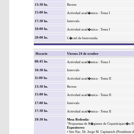
13:30 hs.
Receso
15:00 hs.
Actividad acad�mica - Tema I
17:30 hs.
Intervalo
18:00 hs.
Actividad acad�mica - Tema I
20:00 hs.
C�ctel de bienvenida
Horario
Viernes 24 de octubre
08:45 hs.
Actividad acad�mica - Tema I
10:30 hs.
Intervalo
11:00 hs.
Actividad acad�mica - Tema II
13:30 hs.
Receso
15:00 hs.
Actividad acad�mica - Tema II
17:00 hs.
Intervalo
17:30 hs.
Actividad acad�mica - Tema II
18:30 hs.
Mesa Redonda:
“Propuestas de R�gimen de Coparticipaci�n Fe
Expositores:
• Sen Nac. Dr. Jorge M. Capitanich (Presidente