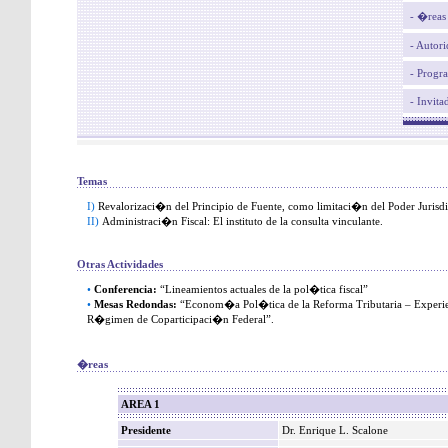
- �reas
- Autor
- Progr
- Invita
Temas
I)
Revalorizaci�n del Principio de Fuente, como limitaci�n del Poder Jurisdi
II)
Administraci�n Fiscal: El instituto de la consulta vinculante.
Otras Actividades
•
Conferencia:
“Lineamientos actuales de la pol�tica fiscal”
•
Mesas Redondas:
“Econom�a Pol�tica de la Reforma Tributaria – Experie
R�gimen de Coparticipaci�n Federal”.
�reas
AREA 1
Presidente
Dr. Enrique L. Scalone