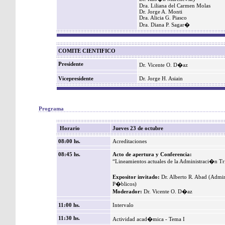
Dra. Liliana del Carmen Molas
Dr. Jorge A. Monti
Dra. Alicia G. Piasco
Dra. Diana P. Sagar�
COMITE CIENTIFICO
Presidente
Dr. Vicente O. D�az
Vicepresidente
Dr. Jorge H. Asiain
Programa
Horario
Jueves 23 de octubre
08:00 hs.
Acreditaciones
08:45 hs.
Acto de apertura y Conferencia:
“Lineamientos actuales de la Administraci�n Tri
Expositor invitado:
Dr. Alberto R. Abad (Admini
P�blicos)
Moderador:
Dr. Vicente O. D�az
11:00 hs.
Intervalo
11:30 hs.
Actividad acad�mica - Tema I