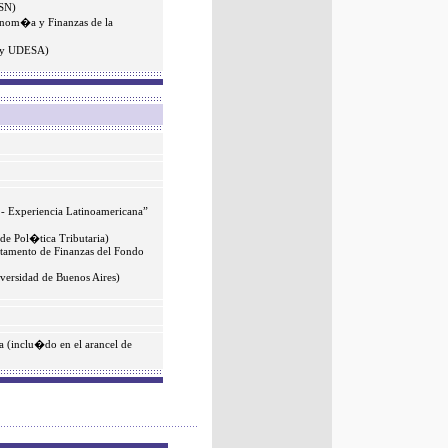
CSN)
conom�a y Finanzas de la
BA y UDESA)
- Experiencia Latinoamericana”
de Pol�tica Tributaria)
rtamento de Finanzas del Fondo
versidad de Buenos Aires)
 (inclu�do en el arancel de