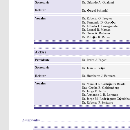
Secretario
Dr. Orlando A. Gualtieri
Relator
Dr. �ngel Schindel
Vocales
Dr. Roberto O. Freytes
Dr. Fernando D. Garc�a
Dr. Alfredo J. Lamagrande
Dr. Leonel R. Massad
Dr. Omar A. Rofrano
Dr. Rub�n R. Ruival
AREA 2
Presidente
Dr. Pedro J. Pagani
Secretario
Dr. Juan C. Pe�a
Relator
Dr. Humberto J. Bertazza
Vocales
Dr. Manuel A. Casti�eira Basalo
Dra. Cecilia E. Goldemberg
Dr. Jorge D. Jalfin
Dr. Armando J. R. Lorenzo
Dr. Jorge M. Rodr�guez C�rdoba
Dr. Roberto P. Sericano
Autoridades