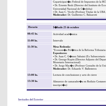
Coparticipaci�n Federal de Impuestos de la H
• Dr. Ernesto Rezk (Director del Instituto de E
Universidad Nacional de C�rdoba)
• Dr. Juan C. Vicchi (Profesor Titular de la U
Moderador:
Dr. Guillermo C. Balzarotti
Horario
S�bado 25 de octubre
08:45 hs.
Actividad acad�mica
11:00 hs.
Intervalo
11:30 hs.
Mesa Redonda:
“Econom�a Pol�tica de la Reforma Tributaria 
Expositores:
• Dr. Juan C. G�mez Sabaini (Ex Subsecretario 
• Dr. George Kopits (Director Adjunto del Depa
Monetario Internacional)
• Dr. Jorge Mac�n (Profesor Consulto de la Uni
Moderador:
Dr. Eduardo V. Ballesteros
13:00 hs.
Lectura de conclusiones y acto de cierre
13:30 hs.
Almuerzo de camarader�a en Rodizio Costanera
inscripci�n)
Invitados del Exterior