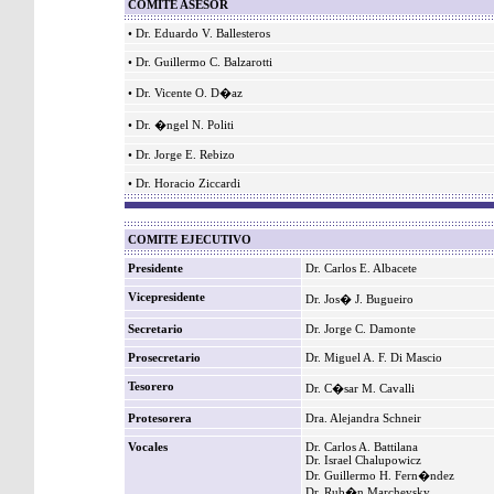
COMITE ASESOR
• Dr. Eduardo V. Ballesteros
• Dr. Guillermo C. Balzarotti
• Dr. Vicente O. D�az
• Dr. �ngel N. Politi
• Dr. Jorge E. Rebizo
• Dr. Horacio Ziccardi
COMITE EJECUTIVO
Presidente
Dr. Carlos E. Albacete
Vicepresidente
Dr. Jos� J. Bugueiro
Secretario
Dr. Jorge C. Damonte
Prosecretario
Dr. Miguel A. F. Di Mascio
Tesorero
Dr. C�sar M. Cavalli
Protesorera
Dra. Alejandra Schneir
Vocales
Dr. Carlos A. Battilana
Dr. Israel Chalupowicz
Dr. Guillermo H. Fern�ndez
Dr. Rub�n Marchevsky