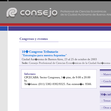
-
Congresos y eventos
10� Congreso Tributario
"Estrategias para nuestra Argentina"
Ciudad Aut�noma de Buenos Aires, 23 al 25 de octubre de 2003
Sede:
Consejo Profesional de Ciencias Econ�micas de la Ciudad Aut�noma 
Informes:
- Materi
CPCECABA: Sector Congresos, 1� piso, de 9:00 a 20:00
hs.
- Concl
Tel�fonos: (011) 5382-9392/9325. Fax extensi�n: 9566.
M�s inf
- Temas
- Otras 