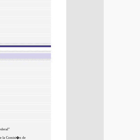
deral”
 de la Comisi�n de