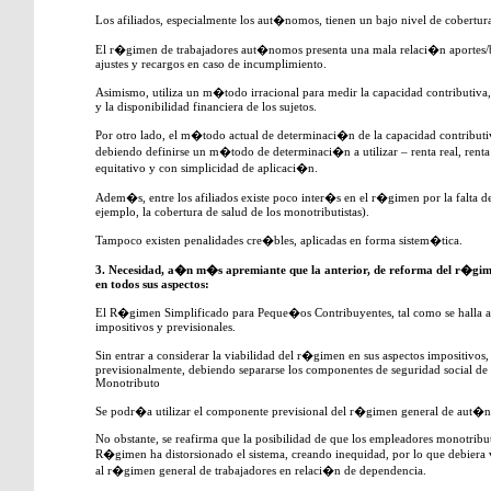
Los afiliados, especialmente los aut�nomos, tienen un bajo nivel de cobertur
El r�gimen de trabajadores aut�nomos presenta una mala relaci�n aportes/b
ajustes y recargos en caso de incumplimiento.
Asimismo, utiliza un m�todo irracional para medir la capacidad contributiv
y la disponibilidad financiera de los sujetos.
Por otro lado, el m�todo actual de determinaci�n de la capacidad contributiva
debiendo definirse un m�todo de determinaci�n a utilizar – renta real, renta 
equitativo y con simplicidad de aplicaci�n.
Adem�s, entre los afiliados existe poco inter�s en el r�gimen por la falta d
ejemplo, la cobertura de salud de los monotributistas).
Tampoco existen penalidades cre�bles, aplicadas en forma sistem�tica.
3. Necesidad, a�n m�s apremiante que la anterior, de reforma del r�gi
en todos sus aspectos:
El R�gimen Simplificado para Peque�os Contribuyentes, tal como se halla a
impositivos y previsionales.
Sin entrar a considerar la viabilidad del r�gimen en sus aspectos impositivos,
previsionalmente, debiendo separarse los componentes de seguridad social de
Monotributo
Se podr�a utilizar el componente previsional del r�gimen general de aut�
No obstante, se reafirma que la posibilidad de que los empleadores monotribut
R�gimen ha distorsionado el sistema, creando inequidad, por lo que debiera 
al r�gimen general de trabajadores en relaci�n de dependencia.