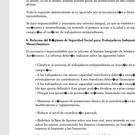
se afilian, ya en el mismo instante pueden gozar de prestaciones de alta compl
abonar.
Todo lo expuesto anteriormente se ve agravado por la incorporaci�n a dich
monotributista.
Se hace imprescindible y prioritaria una reforma integral, ya que se establec
aut�nomo y monotributista, no teniendo el primero acceso a la salud y el se
categor�as el car�cter de trabajadores independientes.
6. Reforma del R�gimen de Seguridad Social para Trabajadores Indepen
Monotrbutistas:
Es necesario e imprescindible que se reforme el Sistema Integrado de Jubilaci
Aut�nomos. La reforma deber�a realizarse sobre las siguientes bases:
•
Clasificar al universo de trabajadores independientes en funci�n de s
categor�as:
- A los trabajadores con menor capacidad contributiva deber�a otorg�rs
eventualmente no contributivos. Estos beneficios deber�an financiarse
- A los trabajadores con mayor capacidad contributiva deber�a otorg�r
(de tipo aporte definido). Este grupo podr�a dividirse en varias categ
- Otorgar una garant�a de prestaci�n m�nima, financiada con impue
•
Mantener el c�mputo de prestaciones dentro de la metodolog�a estab
modificatorias y reglamentarias;
•
Reducir el nivel de contribuci�n patronal;
•
Redefinir la Base de Aportes sobre una base real, pero teniendo en cuen
sobre los sujetos, armonizando los distintos componentes, en funci�n de
respecto al Impuesto a las Ganancias.