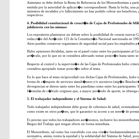
Asimismo se debe definir la Renta de Referencia de los Monotributistas a par
emitida por la autoridad de aplicaci�n correspondiente. Hasta la fecha, una p
siniestros de invalidez y/o fallecimiento no han podido cobrar sus beneficios
respectivos.
4. Posibilidad constitucional de creaci�n de Cajas de Profesionales de Af
jubilatoria con las mismas:
Los expositores plantearon un debate sobre la posibilidad de crearse nuevas Ca
redacci�n del Art�culo 125 de la Constituci�n Nacional sancionada en 1994
Aires pueden conservar organismos de seguridad social para los empleados p�
Hubo opiniones divididas, tanto en el panel como entre los participantes al Co
art�culo, por lo que no se considera adecuado tomar posici�n hasta tanto se e
Respecto al control y la supervisi�n de las Cajas de Profesionales hubo criter
considera apropiado tomar posici�n sobre el tema.
En lo que hace al tema reciprocidad con dichas Cajas de Profesionales, hubo 
forma de c�mputo de servicios simult�neos y/o sucesivos (seg�n Resoluci�n
divergencias se dieron tanto entre los panelistas como entre los participantes. 
f�rmulas de c�lculo originen que, a mayor per�odo de aporte, se obtenga 
5. El trabajador independiente y el Sistema de Salud:
Todo trabajador independiente debe gozar de cobertura de salud, eventualment
como existe en otros pa�ses, que le garantice su acceso a un men� de prest
Es preciso que todos los trabajadores aut�nomos, inclusive los monotributista
Riegos del Trabajo que tengan efecto en forma inmediata.
El Monotributo, tal como fue concebido con una visi�n fundamentalmente rec
normativa, atenta contra la equidad y la solidaridad del Sistema de Salud, pr