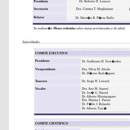
Presidente
Dr. Roberto D. Lennox
Secretario
Dra. Cristina T. Meghinasso
Relator
Dr. Hern�n R. P�rez Raffo
Se realizar�n
Mesas redondas
sobre temas previsionales y de salud.
Autoridades
COMITE EJECUTIVO
Presidente
Dr. Guillermo H. Fern�ndez
Vicepresidente
Dra. Silvia M. Alzola
Dr. H�ctor Rodr�guez
Tesorero
Dr. Jorge H. Leicach
Vocales
Dra. Ana M. Aqueri
Dr. Jos� G. Daoud
Dr. Alberto Montepagano
Dra. Marina I. Parera
Dr. F�lix J. Rolando
Dr. Alberto Turr�
COMITE CIENTIFICO