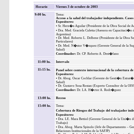
Horario
Viernes 3 de octubre de 2003
9:00 hs.
Tema:
Acceso a la salud del trabajador independiente. Casos 
Expositores:
• Sr. Hern�n Aguilar (Presidente de la Obra Social de A
• Dra. Med. Graciela Culetta (Asesora en Capacitaci�n d
Argentina)
• Dr. Med. Roberto L. Delbene (Presidente de la Obra Soc
Particulares)
• Dr. Med. N�stor V�zquez (Gerente General de la Supe
Salud)
Coordinador:
Dr. CP. Roberto A. Dest�fano
11:00 hs.
Intervalo
11:15 hs.
Panel sobre contexto internacional de la cobertura d
Expositores:
• Dr. Abog. Oscar Cochlar (Gerente de Gesti�n Estrat�g
Salud)
• Dr. Gustavo Sosa Rostan (Experto Consultor de la OI
Coordinador:
Dr. LA. H�ctor A. Rodr�guez
13:00 hs.
Receso
15:00 hs.
Tema:
Cobertura de Riesgos del Trabajo
del trabajador ind
Expositores:
• Dra. LE. Mara Bettiol (Gerente General de la Uni�n d
Trabajo)
• Dra. Abog. Marta Spinolo (Jefe de Departamento – Ger
Relaciones Institucionales de la SAFJP)