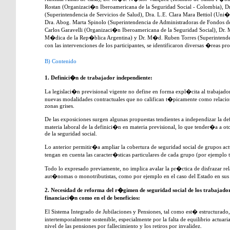
Rostan (Organizaci�n Iberoamericana de la Seguridad Social - Colombia), Dr
(Superintendencia de Servicios de Salud), Dra. L.E. Clara Mara Bettiol (Uni
Dra. Abog. Marta Spinolo (Superintendencia de Administradoras de Fondos d
Carlos Garavelli (Organizaci�n Iberoamericana de la Seguridad Social), Dr
M�dica de la Rep�blica Argentina) y Dr. M�d. Ruben Torres (Superintenden
con las intervenciones de los participantes, se identificaron diversas �reas p
B) Contenido
1. Definici�n de trabajador independiente:
La legislaci�n previsional vigente no define en forma expl�cita al trabajado
nuevas modalidades contractuales que no califican t�picamente como relaci
zonas grises.
De las exposiciones surgen algunas propuestas tendientes a independizar la d
materia laboral de la definici�n en materia previsional, lo que tender�a a o
de la seguridad social.
Lo anterior permitir�a ampliar la cobertura de seguridad social de grupos a
tengan en cuenta las caracter�sticas particulares de cada grupo (por ejemplo t
Todo lo expresado previamente, no implica avalar la pr�ctica de disfrazar r
aut�nomas o monotributistas, como por ejemplo en el caso del Estado en sus t
2. Necesidad de reforma del r�gimen de seguridad social de los trabajado
financiaci�n como en el de beneficios:
El Sistema Integrado de Jubilaciones y Pensiones, tal como est� estructura
intertemporalmente sostenible, especialmente por la falta de equilibrio actuar
nivel de las pensiones por fallecimiento y los retiros por invalidez.