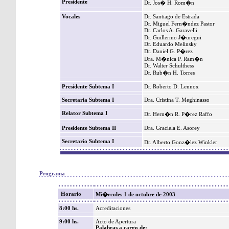
Presidente
Dr. Jos� H. Rom�n
Vocales
Dr. Santiago de Estrada
Dr. Miguel Fern�ndez Pastor
Dr. Carlos A. Garavelli
Dr. Guillermo J�uregui
Dr. Eduardo Melinsky
Dr. Daniel G. P�rez
Dra. M�nica P. Ram�n
Dr. Walter Schulthess
Dr. Rub�n H. Torres
Presidente Subtema I
Dr. Roberto D. Lennox
Secretaria Subtema I
Dra. Cristina T. Meghinasso
Relator Subtema I
Dr. Hern�n R. P�rez Raffo
Presidente Subtema II
Dra. Graciela E. Asorey
Secretario Subtema I
Dr. Alberto Gonz�lez Winkler
Programa
Horario
Mi�rcoles 1 de octubre de 2003
8:00 hs.
Acreditaciones
9:00 hs.
Acto de Apertura
Palabras a cargo de: