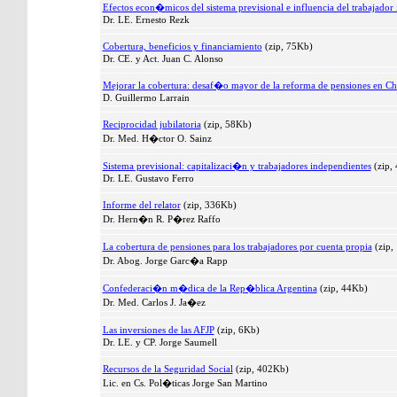
Efectos econ�micos del sistema previsional e influencia del trabajador
Dr. LE. Ernesto Rezk
Cobertura, beneficios y financiamiento
(zip, 75Kb)
Dr. CE. y Act. Juan C. Alonso
Mejorar la cobertura: desaf�o mayor de la reforma de pensiones en Ch
D. Guillermo Larrain
Reciprocidad jubilatoria
(zip, 58Kb)
Dr. Med. H�ctor O. Sainz
Sistema previsional: capitalizaci�n y trabajadores independientes
(zip,
Dr. LE. Gustavo Ferro
Informe del relator
(zip, 336Kb)
Dr. Hern�n R. P�rez Raffo
La cobertura de pensiones para los trabajadores por cuenta propia
(zip,
Dr. Abog. Jorge Garc�a Rapp
Confederaci�n m�dica de la Rep�blica Argentina
(zip, 44Kb)
Dr. Med. Carlos J. Ja�ez
Las inversiones de las AFJP
(zip, 6Kb)
Dr. LE. y CP. Jorge Saumell
Recursos de la Seguridad Social
(zip, 402Kb)
Lic. en Cs. Pol�ticas Jorge San Martino