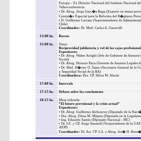
Europa – Ex Director Nacional del Instituto Nacional d
Videoconferencia.
• Dr. Abog. Jorge Garc�a Rapp (Experto en temas previ
Comisi�n Especial para la Reforma del R�gimen Previ
• D. Guillermo Larrain (Superintendente de Administrad
Chile)
Coordinador:
Dr. Med. Carlos A. Garavelli
13:00 hs.
Receso
15:00 hs.
Tema:
Reciprocidad jubilatoria y rol de las cajas profesional
Expositores:
• Dr. Abog. Walter Arrighi (Jefe de Gabinete de Asesores 
Social)
• Dr. Abog. Horacio Paya (Gerente de Asuntos Legales d
• Dr. Med. H�ctor O. Sainz (Secretario General de la C
y Seguridad Social de la RA)
Coordinadora:
Dra. CP. Silvia M. Alzola
17:00 hs.
Intervalo
17:15 hs.
Debate sobre las conclusiones
18:15 hs.
Mesa redonda:
“El futuro previsional y la crisis actual”
Expositores:
• Dr. Abog. Guillermo Alchouron (Diputado de la Naci
• Dra. Abog. Elena M. Mitjans (Diputada en la Legislatu
• Ing. Eduardo Santin (Diputado Nacional - MC)
• Dr. LE. y CP. Jorge Saumell (Vicepresidente de la UAF
AFJP)
Coordinador:
Dr. Act. CP. LA. y Abog. Jos� H. Rom