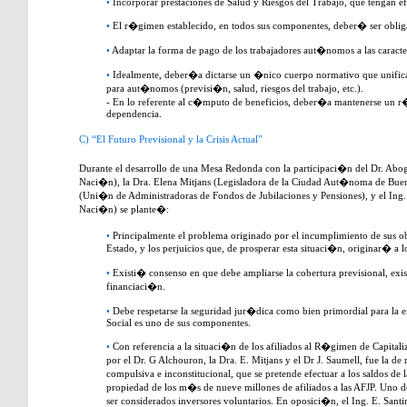
•
Incorporar prestaciones de Salud y Riesgos del Trabajo, que tengan e
•
El r�gimen establecido, en todos sus componentes, deber� ser obliga
•
Adaptar la forma de pago de los trabajadores aut�nomos a las caracte
•
Idealmente, deber�a dictarse un �nico cuerpo normativo que unificar
para aut�nomos (previsi�n, salud, riesgos del trabajo, etc.).
- En lo referente al c�mputo de beneficios, deber�a mantenerse un r
dependencia.
C) “El Futuro Previsional y la Crisis Actual”
Durante el desarrollo de una Mesa Redonda con la participaci�n del Dr. Abo
Naci�n), la Dra. Elena Mitjans (Legisladora de la Ciudad Aut�noma de Bueno
(Uni�n de Administradoras de Fondos de Jubilaciones y Pensiones), y el Ing.
Naci�n) se plante�:
•
Principalmente el problema originado por el incumplimiento de sus obl
Estado, y los perjuicios que, de prosperar esta situaci�n, originar� a lo
•
Existi� consenso en que debe ampliarse la cobertura previsional, exis
financiaci�n.
•
Debe respetarse la seguridad jur�dica como bien primordial para la ex
Social es uno de sus componentes.
•
Con referencia a la situaci�n de los afiliados al R�gimen de Capitali
por el Dr. G Alchouron, la Dra. E. Mitjans y el Dr J. Saumell, fue la de
compulsiva e inconstitucional, que se pretende efectuar a los saldos de 
propiedad de los m�s de nueve millones de afiliados a las AFJP. Uno 
ser considerados inversores voluntarios. En oposici�n, el Ing. E. Santin,