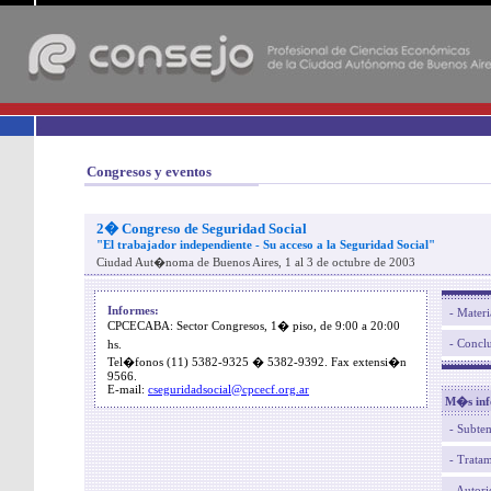
-
Congresos y eventos
2� Congreso de Seguridad Social
"El trabajador independiente - Su acceso a la Seguridad Social"
Ciudad Aut�noma de Buenos Aires, 1 al 3 de octubre de 2003
Informes:
- Materi
CPCECABA:
Sector Congresos, 1� piso, de 9:00 a 20:00
- Concl
hs.
Tel�fonos (11) 5382-9325 � 5382-9392. Fax extensi�n
9566.
E-mail:
cseguridadsocial@cpcecf.org.ar
M�s inf
- Subte
- Tratam
- Autor