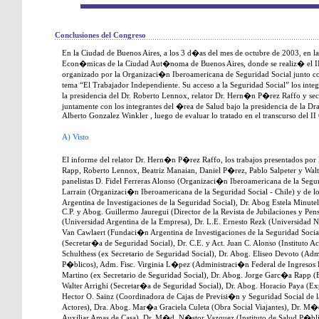
Conclusiones del Congreso
En la Ciudad de Buenos Aires, a los 3 d�as del mes de octubre de 2003, en la
Econ�micas de la Ciudad Aut�noma de Buenos Aires, donde se realiz� el II
organizado por la Organizaci�n Iberoamericana de Seguridad Social junto 
tema “El Trabajador Independiente. Su acceso a la Seguridad Social” los inte
la presidencia del Dr. Roberto Lennox, relator Dr. Hern�n P�rez Raffo y secr
juntamente con los integrantes del �rea de Salud bajo la presidencia de la Dra.
Alberto Gonzalez Winkler , luego de evaluar lo tratado en el transcurso del II
A) Visto
El informe del relator Dr. Hern�n P�rez Raffo, los trabajos presentados por 
Rapp, Roberto Lennox, Beatriz Manaian, Daniel P�rez, Pablo Salpeter y Walter
panelistas D. Fidel Ferreras Alonso (Organizaci�n Iberoamericana de la Segu
Larrain (Organizaci�n Iberoamericana de la Seguridad Social - Chile) y de 
Argentina de Investigaciones de la Seguridad Social), Dr. Abog Estela Minute
C.P. y Abog. Guillermo Jauregui (Director de la Revista de Jubilaciones y Pen
(Universidad Argentina de la Empresa), Dr. L.E. Ernesto Rezk (Universidad 
Van Cawlaert (Fundaci�n Argentina de Investigaciones de la Seguridad Soc
(Secretar�a de Seguridad Social), Dr. C.E. y Act. Juan C. Alonso (Instituto Ac
Schulthess (ex Secretario de Seguridad Social), Dr. Abog. Eliseo Devoto (Ad
P�blicos), Adm. Fisc. Virginia L�pez (Administraci�n Federal de Ingresos P
Martino (ex Secretario de Seguridad Social), Dr. Abog. Jorge Garc�a Rapp (E
Walter Arrighi (Secretar�a de Seguridad Social), Dr. Abog. Horacio Paya (Ex
Hector O. Sainz (Coordinadora de Cajas de Previsi�n y Seguridad Social de 
Actores), Dra. Abog. Mar�a Graciela Culeta (Obra Social Viajantes), Dr. M�
Auxiliar Amas de Casa), Dr. M�d. N�stor Vazquez (Instituto de Salud P�blic