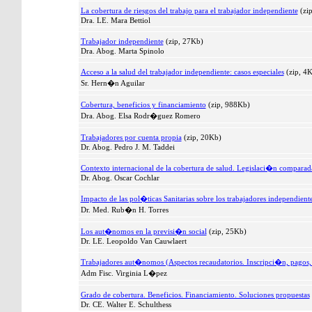
La cobertura de riesgos del trabajo para el trabajador independiente
(zi
Dra. LE. Mara Bettiol
Trabajador independiente
(zip, 27Kb)
Dra. Abog. Marta Spinolo
Acceso a la salud del trabajador independiente: casos especiales
(zip, 4
Sr. Hern�n Aguilar
Cobertura, beneficios y financiamiento
(zip, 988Kb)
Dra. Abog. Elsa Rodr�guez Romero
Trabajadores por cuenta propia
(zip, 20Kb)
Dr. Abog. Pedro J. M. Taddei
Contexto internacional de la cobertura de salud. Legislaci�n comparad
Dr. Abog. Oscar Cochlar
Impacto de las pol�ticas Sanitarias sobre los trabajadores independient
Dr. Med. Rub�n H. Torres
Los aut�nomos en la previsi�n social
(zip, 25Kb)
Dr. LE. Leopoldo Van Cauwlaert
Trabajadores aut�nomos (Aspectos recaudatorios. Inscripci�n, pagos
Adm Fisc. Virginia L�pez
Grado de cobertura. Beneficios. Financiamiento. Soluciones propuestas
Dr. CE. Walter E. Schulthess