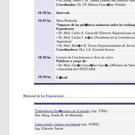
• Dr. Abog. Pedro J. M. Taddei (Asesor del Director Gen
Coordinador:
Dr. CP. Alberto Gonz�lez Winkler
16:30 hs.
Intervalo
16:45 hs.
Mesa Redonda:
“Impacto de las pol�ticas sanitarias sobre los trabaj
Expositores:
• Dr. Med. Carlos A. Garavelli (Director Regional para 
• Dr. Med. Carlos J. Ja�ez (Presidente de la Confede
Argentina)
• Dr. Med. Rub�n H. Torres (Superintendente de Servic
Coordinadora:
Dra. LA. Graciela Asorey
18:30 hs.
Lectura de Conclusiones y Acto de cierre
Palabras a cargo de:
• Dr. Med. Gin�s Gonz�lez Garc�a (Ministro de Salu
• Autoridad del CPCECABA
19:30 hs.
C�ctel
Material de las Exposiciones
Trabajadores Aut�nomos en el mundo
(zip, 37Kb)
Dra. Abog. Estela M. de Minutella
Crisis actual y futuro previsional
(zip, 165Kb)
Ing. Eduardo Santin