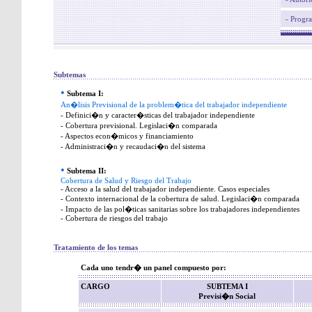
- Progr
Subtemas
•
Subtema I:
An�lisis Previsional de la problem�tica del trabajador independiente
- Definici�n y caracter�sticas del trabajador independiente
- Cobertura previsional. Legislaci�n comparada
- Aspectos econ�micos y financiamiento
- Administraci�n y recaudaci�n del sistema
•
Subtema II:
Cobertura de Salud y Riesgo del Trabajo
- Acceso a la salud del trabajador independiente. Casos especiales
- Contexto internacional de la cobertura de salud. Legislaci�n comparada
- Impacto de las pol�ticas sanitarias sobre los trabajadores independientes
- Cobertura de riesgos del trabajo
Tratamiento de los temas
Cada uno tendr� un panel compuesto por:
CARGO
SUBTEMA I
Previsi�n Social