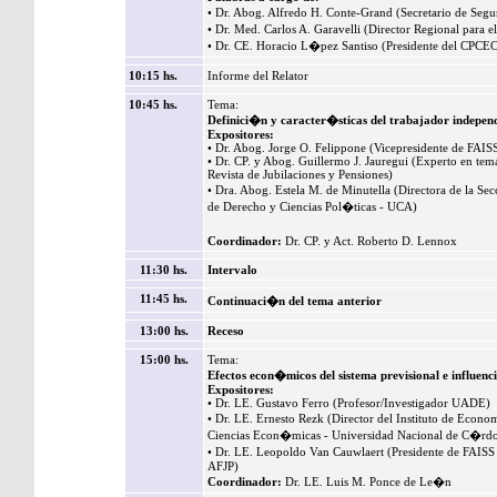
• Dr. Abog. Alfredo H. Conte-Grand (Secretario de Segu
• Dr. Med. Carlos A. Garavelli (Director Regional para 
• Dr. CE. Horacio L�pez Santiso (Presidente del CPC
10:15 hs.
Informe del Relator
10:45 hs.
Tema:
Definici�n y caracter�sticas del trabajador indepen
Expositores:
• Dr. Abog. Jorge O. Felippone (Vicepresidente de FAIS
• Dr. CP. y Abog. Guillermo J. Jauregui (Experto en tema
Revista de Jubilaciones y Pensiones)
• Dra. Abog. Estela M. de Minutella (Directora de la Se
de Derecho y Ciencias Pol�ticas - UCA)
Coordinador:
Dr. CP. y Act. Roberto D. Lennox
11:30 hs.
Intervalo
11:45 hs.
Continuaci�n del tema anterior
13:00 hs.
Receso
15:00 hs.
Tema:
Efectos econ�micos del sistema previsional e influenc
Expositores:
• Dr. LE. Gustavo Ferro (Profesor/Investigador UADE)
• Dr. LE. Ernesto Rezk (Director del Instituto de Econ
Ciencias Econ�micas - Universidad Nacional de C�rd
• Dr. LE. Leopoldo Van Cauwlaert (Presidente de FAIS
AFJP)
Coordinador:
Dr. LE. Luis M. Ponce de Le�n