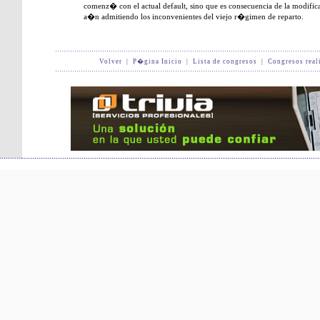
comenz� con el actual default, sino que es consecuencia de la modifi
a�n admitiendo los inconvenientes del viejo r�gimen de reparto.
Volver
|
P�gina Inicio
|
Lista de congresos
|
Congresos real