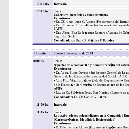
17:00 hs.
Intervalo
17:15 hs.
Tema:
Cobertura, beneficios y financiamiento
Expositores:
• Dr. CE. y Act. Juan C. Alonso (Prosecretario del Institu
• Dr. CE. Walter E. Schulthess (ex Secretario de Segurid
SAFJP)
• Dra. Abog. Elsa Rodr�guez Romero (Asesora de Gabin
Seguridad Social)
Coordinadora:
Dra. CP. M�nica P. Ram�n
Horario
Jueves 2 de octubre de 2003
9:00 hs.
Tema:
Aspectos de recaudaci�n y administraci�n del siste
Expositores:
• Dr. Abog. Eliseo Devoto (Subdirector General de Leg
General de los Recursos de la Seguridad Social – AFIP)
• Adm Fisc. Virginia L�pez (Jefa del Departamento Usu
de la Direcci�n de Gesti�n de Recaudaci�n de los Recu
AFIP)
• Lic. en Cs. Pol�ticas Jorge San Martino (Experto en t
Coordinador:
Dr. CP. Daniel G. P�rez
11:00 hs.
Intervalo
11:15 hs.
Tema:
Los trabajadores independientes en la Comunidad Eur
(Caracter�sticas, Movilidad, Reciprocidad)
Expositores:
• D. Fidel Ferreras Alonso (Experto en Reg�menes Prev