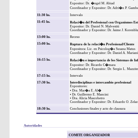
Expositor: Dr. �ngel M. Abiad
Coordinador y Expositor: Dr. Adri�n P. Gambe
11:30 hs.
Intervalo
11:45 hs.
Relaci�n del Profesional con Organismos Es
Expositor: Dr. Daniel N. Malvestiti
Coordinador y Expositor: Dr. Jaime J. Korenbl
13:00 hs.
Receso
15:00 hs.
Ruptura de la relaci�n Profesional/Cliente
Expositora: Lic. en Psicolog�a Susana Matus
Coordinador y Expositor: Dr. Daniel A. Mariani
16:15 hs.
Relaci�n e importancia de los Sistemas de I
Expositor: Dr. Ricardo C�mara
Coordinador y Expositor: Dr. Sergio L. Mazzitel
17:15 hs.
Intervalo
17:30 hs.
Interdisciplinas e intercambio profesional
Expositores:
• Dra. Mar�a E. Al�
• Dr. Guillermo E. Mancini
• Dra. Alicia Mascobetro
Coordinador y Expositor: Dr. Eduardo O. Zela
18:30 hs.
Conclusiones finales y acto de clausura
Autoridades
COMITE ORGANIZADOR