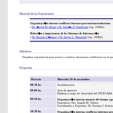
Material de las Exposiciones
Organizaci�n interna-conflictos internos-prevenciones/soluciones
•
Dr. �ngel M. Abiad y Dr. Adri�n P. Gamberini
(zip, 160Kb)
Relaci�n e importancia de los Sistemas de Informaci�n
•
Dr. Ricardo C�mara y Dr. Sergio L. Mazzitelli
(zip, 169Kb)
Objetivos
Visualizar experiencias para prever y resolver situaciones conflictivas en el qu
Programa
Horario
Miercoles 10 de noviembre
08:30 hs.
Acreditaciones
09:00 hs.
Acto de apertura
Palabras a cargo de: Autoridad del CPCECABA
09:30 hs.
Organizaci�n interna-manejo del tiempo-ag
Expositora: Dra. Angela M. Vattino
Coordinador y Expositor: Dr. Enrique J. Armen
10:30 hs.
Organizaci�n interna-conflictos internos-pre