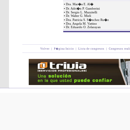
• Dra. Mar�a E. Al�
• Dr. Adri�n P. Gamberini
• Dr. Sergio L. Mazzitelli
• Dr. Walter G. Mieli
• Dra. Patricia S. S�nchez Ru�z
• Dra. Angela M. Vattino
• Dr. Eduardo O. Zelarayan
Volver
|
P�gina Inicio
|
Lista de congresos
|
Congresos real