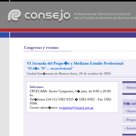
-
Congresos y eventos
VI Jornada del Peque�o y Mediano Estudio Profesional
"El d�a "D"… un profesional"
Ciudad Aut�noma de Buenos Aires, 28 de octubre de 2004
Informes:
- Materi
CPCECABA: Sector Congresos, 1� piso, de 9:00 a 20:00
hs.
Tel�fonos (54-11) 5382-9325 � 5382-9392 - Fax 5382-
9566.
M�s inf
Correo electr�nico:
pymepro@cpcecf.org.ar
- Objeti
- Progr
- Autor