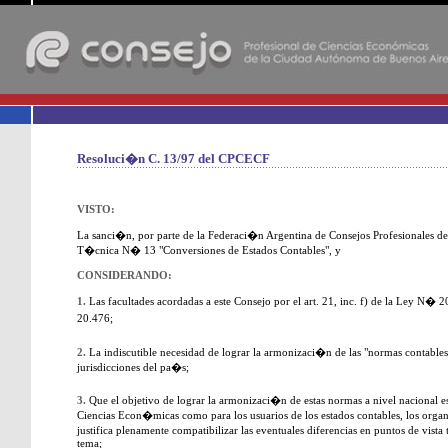
-
Resoluci�n C. 13/97 del CPCECF
VISTO:
La sanci�n, por parte de la Federaci�n Argentina de Consejos Profesionales 
T�cnica N� 13 "Conversiones de Estados Contables", y
CONSIDERANDO:
1.
Las facultades acordadas a este Consejo por el art. 21, inc. f) de la Ley N� 2
20.476;
2.
La indiscutible necesidad de lograr la armonizaci�n de las "normas contables 
jurisdicciones del pa�s;
3.
Que el objetivo de lograr la armonizaci�n de estas normas a nivel nacional e
Ciencias Econ�micas como para los usuarios de los estados contables, los orga
justifica plenamente compatibilizar las eventuales diferencias en puntos de vista
tema;