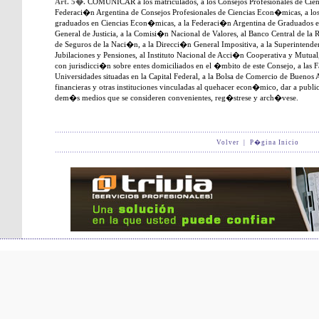
Art. 5�.
COMUNICAR a los matriculados, a los Consejos Profesionales de Cien
Federaci�n Argentina de Consejos Profesionales de Ciencias Econ�micas, a los
graduados en Ciencias Econ�micas, a la Federaci�n Argentina de Graduados 
General de Justicia, a la Comisi�n Nacional de Valores, al Banco Central de la
de Seguros de la Naci�n, a la Direcci�n General Impositiva, a la Superintend
Jubilaciones y Pensiones, al Instituto Nacional de Acci�n Cooperativa y Mutua
con jurisdicci�n sobre entes domiciliados en el �mbito de este Consejo, a las 
Universidades situadas en la Capital Federal, a la Bolsa de Comercio de Buenos 
financieras y otras instituciones vinculadas al quehacer econ�mico, dar a publi
dem�s medios que se consideren convenientes, reg�strese y arch�vese.
Volver
|
P�gina Inicio