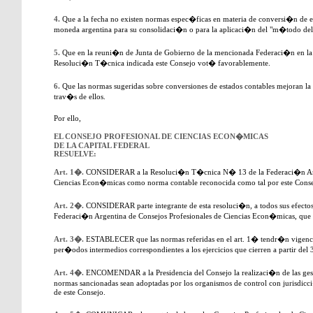
4.
Que a la fecha no existen normas espec�ficas en materia de conversi�n de e
moneda argentina para su consolidaci�n o para la aplicaci�n del "m�todo del 
5.
Que en la reuni�n de Junta de Gobierno de la mencionada Federaci�n en la
Resoluci�n T�cnica indicada este Consejo vot� favorablemente.
6.
Que las normas sugeridas sobre conversiones de estados contables mejoran la
trav�s de ellos.
Por ello,
EL CONSEJO PROFESIONAL DE CIENCIAS ECON�MICAS
DE LA CAPITAL FEDERAL
RESUELVE:
Art. 1�.
CONSIDERAR a la Resoluci�n T�cnica N� 13 de la Federaci�n Arge
Ciencias Econ�micas como norma contable reconocida como tal por este Conse
Art. 2�.
CONSIDERAR parte integrante de esta resoluci�n, a todos sus efect
Federaci�n Argentina de Consejos Profesionales de Ciencias Econ�micas, que 
Art. 3�.
ESTABLECER que las normas referidas en el art. 1� tendr�n vigencia 
per�odos intermedios correspondientes a los ejercicios que cierren a partir del
Art. 4�.
ENCOMENDAR a la Presidencia del Consejo la realizaci�n de las gesti
normas sancionadas sean adoptadas por los organismos de control con jurisdic
de este Consejo.