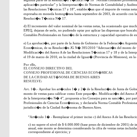
segunda parte de la Resoluci�n T�cnica N� 18 “Normas contables profesionale
aplicaci�n particular” y la Interpretaci�n de Normas de Contabilidad y Aud
las Resoluciones T�cnicas 17 y 18”, establec�an que el importe de ventas neta
expresaba en moneda homog�nea hasta septiembre de 2003, de acuerdo con la s
Resoluci�n T�cnica N� 17.
d) El incremento del valor nominal de las ventas netas, ha ocasionado que much
EPEQ, dejaran de serlo, no pudiendo optar por aplicar las dispensas que buscaba
Contables Profesionales en funci�n de la estructura y capacidad operativa de est
e) La aprobaci�n, por parte de la Junta de Gobierno de la Federaci�n Argentin
Econ�micas, de su Resoluci�n JG N� 395/2010 “Adecuaci�n del monto de ve
Modificaci�n del Anexo A de las Resoluciones T�cnicas 17 y 18 y de la Inter
el 19 de marzo de 2010, en la ciudad de Iguaz� (Provincia de Misiones), en la
Por ello,
EL CONSEJO DIRECTIVO DEL
CONSEJO PROFESIONAL DE CIENCIAS ECON�MICAS
DE LA CIUDAD AUT�NOMA DE BUENOS AIRES
RESUELVE:
Art. 1�.-
Aprobar los art�culos 1� y 2� de la Resoluci�n de Junta de Go
monto de ventas para calificar como Ente peque�o. Modificaci�n del Anexo A
de la Interpretaci�n N� 4”, propuesta a los Consejos para su sanci�n, por par
Profesionales de Ciencias Econ�micas, y declararla Norma Contable Profesional
jurisdicci�n de la Ciudad Aut�noma de Buenos Aires.
“Art�culo 1� - Reemplazar el primer inciso c) del Anexo A de las Resolucio
c) no supere el nivel de $ 6.000.000 (base pesos de diciembre de 2001) de ing
anual; este monto se determina considerando la cifra de ventas netas incluidas
correspondiente al ejercicio; y