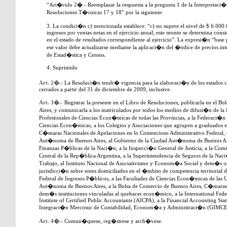
“Art�culo 2� - Reemplazar la respuesta a la pregunta 1 de la Interpretaci
Resoluciones T�cnicas 17 y 18” por la siguiente:
3. La condici�n c) mencionada establece: “c) no supere el nivel de $ 6.000
ingresos por ventas netas en el ejercicio anual; este monto se determina consi
en el estado de resultados correspondiente al ejercicio”. La expresi�n “base
ese valor debe actualizarse mediante la aplicaci�n del �ndice de precios int
de Estad�stica y Censos.
4. Suprimido
Art. 2�.-
La Resoluci�n tendr� vigencia para la elaboraci�n de los estados co
cerrados a partir del 31 de diciembre de 2009, inclusive.
Art. 3�.-
Registrar la presente en el Libro de Resoluciones, publicarla en e
Aires, y comunicarla a los matriculados por todos los medios de difusi�n de la 
Profesionales de Ciencias Econ�micas de todas las Provincias, a la Federaci�n
Ciencias Econ�micas, a los Colegios y Asociaciones que agrupen a graduados 
C�maras Nacionales de Apelaciones en lo Contencioso Administrativo Federal, e
Aut�noma de Buenos Aires, al Gobierno de la Ciudad Aut�noma de Buenos Ai
Finanzas P�blicas de la Naci�n, a la Inspecci�n General de Justicia, a la Com
Central de la Rep�blica Argentina, a la Superintendencia de Seguros de la Naci
Trabajo, al Instituto Nacional de Asociativismo y Econom�a Social y dem�s o
jurisdicci�n sobre entes domiciliados en el �mbito de competencia territorial 
Federal de Ingresos P�blicos, a las Facultades de Ciencias Econ�micas de las U
Aut�noma de Buenos Aires, a la Bolsa de Comercio de Buenos Aires, C�maras 
dem�s instituciones vinculadas al quehacer econ�mico, a la International Fede
Institute of Certified Public Accountants (AICPA), a la Financial Accounting S
Integraci�n Mercosur de Contabilidad, Econom�a y Administraci�n (GIMC
Art. 4�.
- Comun�quese, reg�strese y arch�vese.