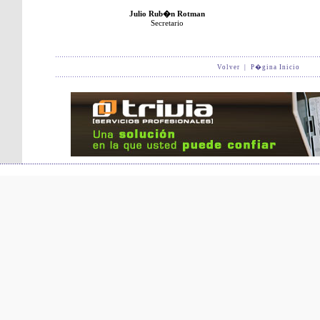
Julio Rub�n Rotman
Secretario
Volver
|
P�gina Inicio