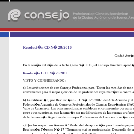
-
Resoluci�n CD N� 29/2010
Ciudad Aut�n
En la sesi�n del d�a de la fecha (Acta N� 1110) el Consejo Directivo aprob� 
Resoluci�n C. D. N� 29/2010
VISTO Y CONSIDERANDO:
a) Las atribuciones de este Consejo Profesional para “Dictar las medidas de todo
convenientes para el mejor ejercicio de las profesiones cuya matr�cula control
b) La ratificaci�n, por Resoluci�n C. D. N� 123/2007, del Acta Acuerdo y el
Federaci�n Argentina de Consejos Profesionales de Ciencias Econ�micas (FACP
Valle de Catamarca. Las actas mencionadas establecen el compromiso por parte d
entre otras cuestiones, con la sanci�n sin modificaciones de las normas profesi
de la Federaci�n Argentina de Consejos Profesionales de Ciencias Econ�micas
c) Que los respectivos Anexos A “Modalidad de aplicaci�n para los entes pequ
Resoluci�n T�cnica N� 17 “Normas contables profesionales: Desarrollo de cue