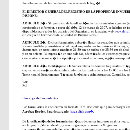
Por ello, en uso de las facultades que le acuerda la ley, �l
EL DIRECTOR GENERAL DEL REGISTRO DE LA PROPIEDAD INMUEB
DISPONE:
ARTICULO 1�.-
Sin perjuicio de la utilizaci�n de los formularios vigentes (
certificados e informes), a partir del d�a 12 de marzo de 2007, se habilita en 
disponibles para todos los usuarios del Organismo, en la pagina web
www.dnrpi.
el Colegio de Escribanos de la Ciudad de Buenos Aires.-
ARTICULO 2�.-
Dichos formularios deber�n llenar los recaudos que se indic
formas, medidas y consistencia del papel empleado: ser impresos en tinta negra, 
documento, en papel oficio (medidas 21,59 cm de ancho por 35,56 cm de alto)
y en su defecto, la impresi�n en una sola faz, adem�s de los extremos ya previs
caso contrario merecer� inscripci�n provisional o rechazo, seg�n correspond
ARTICULO 3�.-
Notif�quese a la Subsecretaria de Asuntos Registrales.- H�ga
Capital, en su car�cter de administrador de los fondos de la ley 17.050 y a lo
Tome nota el Departamento T�cnico Jur�dico y Administrativo. Cumplido, a
RdE
Rcl
Descarga de Formularios
Los formularios se encuentran en formato PDF. Recuerde que para descargar este 
Acrobat Reader
. Para descargarlo,
haga click aqu�
.
De la utilizaci�n de los formularios:
�stos deben ser impresos en tinta negra,
ancho por 35,56 cm. de alto) y con un gramaje no menor a 80 gramos.
La impresi�n en una sola faz, adem�s de los extremos ya previstos en el tr�mi