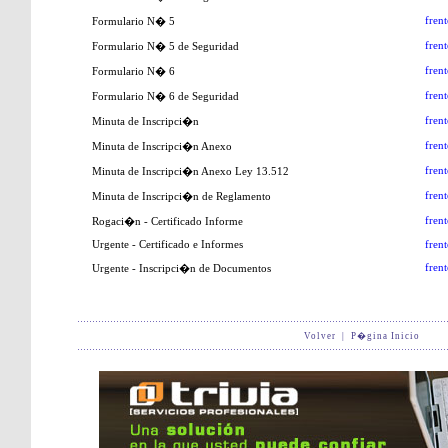
frent
Formulario N� 5
frent
Formulario N� 5 de Seguridad
frent
Formulario N� 6
frent
Formulario N� 6 de Seguridad
frent
Minuta de Inscripci�n
frent
Minuta de Inscripci�n Anexo
frent
Minuta de Inscripci�n Anexo Ley 13.512
frent
Minuta de Inscripci�n de Reglamento
frent
Rogaci�n - Certificado Informe
Urgente - Certificado e Informes
frent
frent
Urgente - Inscripci�n de Documentos
Volver
|
P�gina Inicio