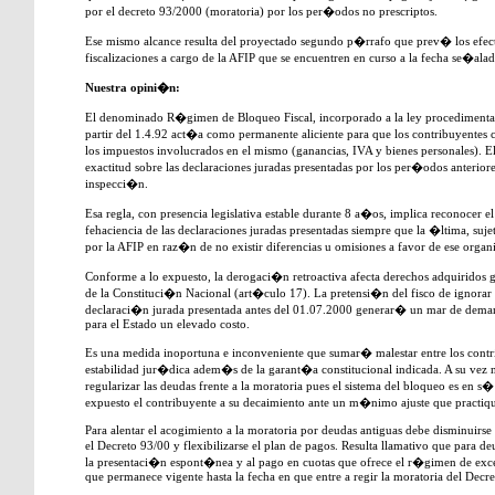
por el decreto 93/2000 (moratoria) por los per�odos no prescriptos.
Ese mismo alcance resulta del proyectado segundo p�rrafo que prev� los efect
fiscalizaciones a cargo de la AFIP que se encuentren en curso a la fecha se�alad
Nuestra opini�n:
El denominado R�gimen de Bloqueo Fiscal, incorporado a la ley procedimental c
partir del 1.4.92 act�a como permanente aliciente para que los contribuyentes
los impuestos involucrados en el mismo (ganancias, IVA y bienes personales). E
exactitud sobre las declaraciones juradas presentadas por los per�odos anteriore
inspecci�n.
Esa regla, con presencia legislativa estable durante 8 a�os, implica reconocer 
fehaciencia de las declaraciones juradas presentadas siempre que la �ltima, suj
por la AFIP en raz�n de no existir diferencias u omisiones a favor de ese organ
Conforme a lo expuesto, la derogaci�n retroactiva afecta derechos adquiridos 
de la Constituci�n Nacional (art�culo 17). La pretensi�n del fisco de ignorar
declaraci�n jurada presentada antes del 01.07.2000 generar� un mar de deman
para el Estado un elevado costo.
Es una medida inoportuna e inconveniente que sumar� malestar entre los contri
estabilidad jur�dica adem�s de la garant�a constitucional indicada. A su vez n
regularizar las deudas frente a la moratoria pues el sistema del bloqueo es en
expuesto el contribuyente a su decaimiento ante un m�nimo ajuste que practiqu
Para alentar el acogimiento a la moratoria por deudas antiguas debe disminuirse la
el Decreto 93/00 y flexibilizarse el plan de pagos. Resulta llamativo que para 
la presentaci�n espont�nea y al pago en cuotas que ofrece el r�gimen de ex
que permanece vigente hasta la fecha en que entre a regir la moratoria del Decr