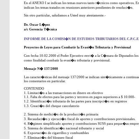
En el ANEXO I se indican los temas nuevos tanto t�cnicos como operativos. E
indican los temas tratados en reuniones anteriores pendientes de resoluci�n.
Sin otro particular, saludamos a Usted muy atentamente.-
Dr. Oscar L�pez
a/c Gerencia T�cnica
INFORME DE LA COMISI�N DE ESTUDIOS TRIBUTARIOS DEL C.P.C.E.
Proyectos de Leyes para Combatir la Evasi�n Tributaria y Previsional
Con fecha 10.02.2000 el Poder Ejecutivo envi� a la C�mara de Diputados los
como finalidad combatir la evasi�n tributaria y previsional.
Mensaje N� 137/2000
Las caracter�sticas del mensaje 137/2000 se indican sint�ticamente a contin
los comentarios en particular.
CONTENIDO
1. Limitaci�n a las transacciones en dinero en efectivo
1.1. Falta de efectos para las partes y terceros en pagos superiores a $ 10.000-
1.2. Identificaci�n tributaria de las partes para inscripci�n en registros
1.3. Creaci�n del cheque cancelatorio
2. Sistema de medici�n de la producci�n primaria
3. Recaudaci�n y ejecuci�n fiscal de aportes y contribuciones previsionales.
4. R�gimen simplificado aportes y contribuciones SUSS para peque�as empresa
5. Sistema de identificaci�n nacional tributario y social
6. Exportaci�n de cigarrillos y combustibles
7. Eliminaci�n del bloqueo fiscal