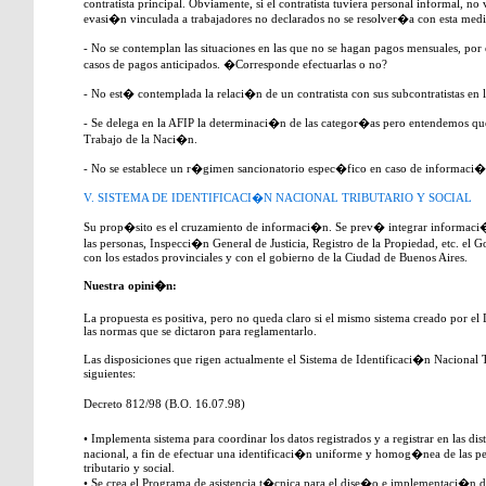
contratista principal. Obviamente, si el contratista tuviera personal informal, no 
evasi�n vinculada a trabajadores no declarados no se resolver�a con esta medi
- No se contemplan las situaciones en las que no se hagan pagos mensuales, po
casos de pagos anticipados. �Corresponde efectuarlas o no?
- No est� contemplada la relaci�n de un contratista con sus subcontratistas en
- Se delega en la AFIP la determinaci�n de las categor�as pero entendemos que
Trabajo de la Naci�n.
- No se establece un r�gimen sancionatorio espec�fico en caso de informaci�
V. SISTEMA DE IDENTIFICACI�N NACIONAL TRIBUTARIO Y SOCIAL
Su prop�sito es el cruzamiento de informaci�n. Se prev� integrar informaci
las personas, Inspecci�n General de Justicia, Registro de la Propiedad, etc. el 
con los estados provinciales y con el gobierno de la Ciudad de Buenos Aires.
Nuestra opini�n:
La propuesta es positiva, pero no queda claro si el mismo sistema creado por e
las normas que se dictaron para reglamentarlo.
Las disposiciones que rigen actualmente el Sistema de Identificaci�n Nacional T
siguientes:
Decreto 812/98 (B.O. 16.07.98)
• Implementa sistema para coordinar los datos registrados y a registrar en las dist
nacional, a fin de efectuar una identificaci�n uniforme y homog�nea de las pe
tributario y social.
• Se crea el Programa de asistencia t�cnica para el dise�o e implementaci�n