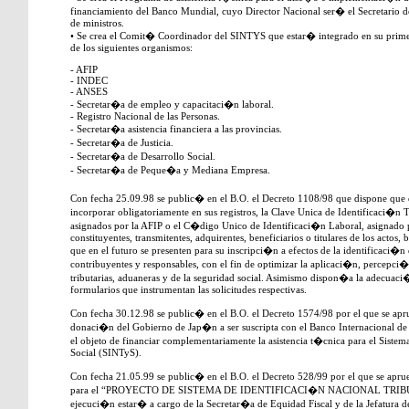
financiamiento del Banco Mundial, cuyo Director Nacional ser� el Secretario de
de ministros.
• Se crea el Comit� Coordinador del SINTYS que estar� integrado en su primer
de los siguientes organismos:
- AFIP
- INDEC
- ANSES
- Secretar�a de empleo y capacitaci�n laboral.
- Registro Nacional de las Personas.
- Secretar�a asistencia financiera a las provincias.
- Secretar�a de Justicia.
- Secretar�a de Desarrollo Social.
- Secretar�a de Peque�a y Mediana Empresa.
Con fecha 25.09.98 se public� en el B.O. el Decreto 1108/98 que dispone qu
incorporar obligatoriamente en sus registros, la Clave Unica de Identificaci�n T
asignados por la AFIP o el C�digo Unico de Identificaci�n Laboral, asignado p
constituyentes, transmitentes, adquirentes, beneficiarios o titulares de los actos,
que en el futuro se presenten para su inscripci�n a efectos de la identificaci�
contribuyentes y responsables, con el fin de optimizar la aplicaci�n, percepci�
tributarias, aduaneras y de la seguridad social. Asimismo dispon�a la adecuaci�
formularios que instrumentan las solicitudes respectivas.
Con fecha 30.12.98 se public� en el B.O. el Decreto 1574/98 por el que se ap
donaci�n del Gobierno de Jap�n a ser suscripta con el Banco Internacional 
el objeto de financiar complementariamente la asistencia t�cnica para el Sistem
Social (SINTyS).
Con fecha 21.05.99 se public� en el B.O. el Decreto 528/99 por el que se ap
para el “PROYECTO DE SISTEMA DE IDENTIFICACI�N NACIONAL TRIBU
ejecuci�n estar� a cargo de la Secretar�a de Equidad Fiscal y de la Jefatura d