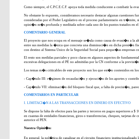
Como siempre, el C.P.C.E.C.F. apoya toda medida conducente a combatir la ev
No obstante lo expuesto, consideramos necesario destacar algunas cuestiones f
consideradas por el Poder Legislativo en el proceso parlamentario en tr�mite, si
opini�n m�s profunda y meditada sobre cada uno de los puntos tratados en el
COMENTARIO GENERAL
El proyecto que nos ocupa en el mensaje se�ala como causa de evasi�n a la alt
entre sus medidas la �nica que concreta una disminuci�n en dicha presi�n fisca
con destino al Sistema Unico de la Seguridad Social para peque�as empresas co
El resto son medidas parciales y poco claras en algunos aspectos de fundamental
excesivas delegaciones en el PE no admitidas por la CN conforme a la previsi�n
Los temas m�s criticables de este proyecto son los que est�n contenidos en los
- Cap�tulo III: r�gimen de recaudaci�n y ejecuci�n de los aportes y contribu
- Cap�tulo VII: eliminaci�n del bloqueo fiscal que, a falta de precisi�n, parece
COMENTARIOS EN PARTICULAR
I. LIMITACI�N A LAS TRANSACCIONES EN DINERO EN EFECTIVO
Se dispone la falta de efectos para las partes y terceros en pagos superiores a 
en cuantas de entidades financieras, giros o transferencias, cheques, tarjetas de
autorice el PEN.
Nuestra Opini�n:
En general, la pol�tica de canalizar en el circuito financiero institucionaliza