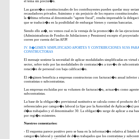
el tema sin precisi�n.
Las garant�as constitucionales de los contribuyentes pueden quedar muy seriam
recaudadores privados. Asimismo y sin perjuicio de los reparos constitucionales
la �ltima reforma al denominado “agente fiscal”, resulta impensable la delega
que se traducir�a en la posibilidad de embargar bienes y cuentas bancarias.
Siendo ello as�, no vemos cual es la ventaja de la promoci�n de las ejecuciones
(Administradoras de Fondos de Jubilaciones y Pensiones) excepto el proyectado
corren por cuenta del las AFJP.
IV. R�GIMEN SIMPLIFICADO APORTES Y CONTRIBUCIONES SUSS PA
CONSTRUCTORAS
El mensaje sostiene la necesidad de aplicar modalidades simplificadas en virtud d
sector, sobre todo por las modalidades de contrataci�n a trav�s de subcontratist
rotaci�n de personal con baja calificaci�n.
El r�gimen beneficia a empresas constructoras con facturaci�n anual inferio
contratistas o subcontratistas.
Las empresas excluidas por su volumen de facturaci�n, actuar�n como agentes 
subcontratistas.
La base de la obligaci�n previsional sustitutiva se calcula como el producto de l
referenciales por categor�a laboral (a fijar por la Autoridad de Aplicaci�n) p
d�as trabajados y el denominador 30. La obligaci�n surge de aplicar a esa base
por regi�n existentes.
Nuestros comentarios:
- El esquema parece positivo pero se basa en la informaci�n relativa al listado 
categor�a laboral y cantidad de d�as trabajados que los contratistas y subcontr