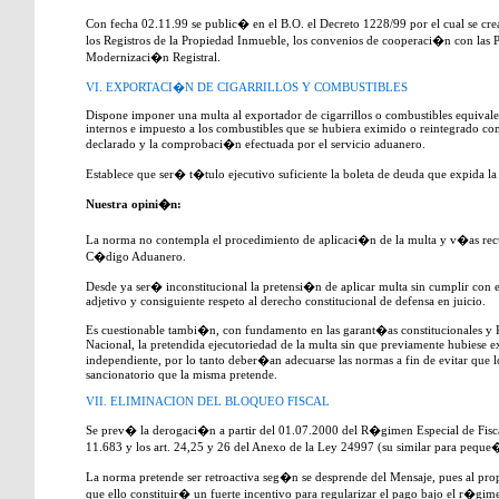
Con fecha 02.11.99 se public� en el B.O. el Decreto 1228/99 por el cual se cr
los Registros de la Propiedad Inmueble, los convenios de cooperaci�n con las 
Modernizaci�n Registral.
VI. EXPORTACI�N DE CIGARRILLOS Y COMBUSTIBLES
Dispone imponer una multa al exportador de cigarrillos o combustibles equivale
internos e impuesto a los combustibles que se hubiera eximido o reintegrado com
declarado y la comprobaci�n efectuada por el servicio aduanero.
Establece que ser� t�tulo ejecutivo suficiente la boleta de deuda que expida la
Nuestra opini�n:
La norma no contempla el procedimiento de aplicaci�n de la multa y v�as recurs
C�digo Aduanero.
Desde ya ser� inconstitucional la pretensi�n de aplicar multa sin cumplir con 
adjetivo y consiguiente respeto al derecho constitucional de defensa en juicio.
Es cuestionable tambi�n, con fundamento en las garant�as constitucionales y 
Nacional, la pretendida ejecutoriedad de la multa sin que previamente hubiese e
independiente, por lo tanto deber�an adecuarse las normas a fin de evitar que lo
sancionatorio que la misma pretende.
VII. ELIMINACION DEL BLOQUEO FISCAL
Se prev� la derogaci�n a partir del 01.07.2000 del R�gimen Especial de Fisc
11.683 y los art. 24,25 y 26 del Anexo de la Ley 24997 (su similar para peque
La norma pretende ser retroactiva seg�n se desprende del Mensaje, pues al pr
que ello constituir� un fuerte incentivo para regularizar el pago bajo el r�gi