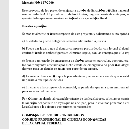
Mensaje N� 127/2000
Este proyecto de ley pretende enajenar a trav�s de licitaci�n p�blica nacional 
resulte titular la AFIP por el cobro de los tributos, pagos a cuenta de anticipos, 
ejecutoriadas que se encuentren en tr�mite de ejecuci�n fiscal.
Nuestra opini�n:
Somos totalmente cr�ticos respecto de este proyecto y solicitamos su no aproba
a) El estado no puede delegar en terceros administrar la justicia.
b) Puede dar lugar a que el deudor compre su propia deuda, con lo cual el deud
confundi�ndose ambas figuras en el mismo sujeto, con las ventajas que ello imp
c) Frente a un estado de emergencia de alg�n sector en particular, que requiera
los contribuyentes afectados por dicho estado de emergencia no podr�an alegar
deriven para las deudas en juicio por parte de un tercero.
d) La misma observaci�n que la precedente se plantea en el caso de que se estab
implicara a este tipo de deudas.
e) En cuanto a la competencia comercial, se puede dar que una gran empresa a
para sacarlas del mercado.
Por �ltimo, apelando al razonable criterio de los legisladores, solicitamos cons
la sanci�n del paquete de leyes que nos ocupan, para lo cual nos ponemos a en
Legisladores a los efectos que estimen corresponder.
COMISI�N DE ESTUDIOS TRIBUTARIOS
CONSEJO PROFESIONAL DE CIENCIAS ECON�MICAS
DE LA CAPITAL FEDERAL