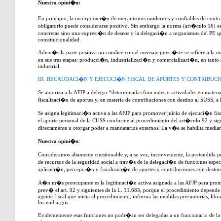
Nuestra opini�n:
En principio, la incorporaci�n de mecanismos modernos y confiables de cont
obligatorio puede considerarse positivo. Sin embargo la norma (art�culo 16) e
concretas sino una expresi�n de deseos y la delegaci�n a organismos del PE q
constitucionalidad.
Adem�s la parte positiva no condice con el mensaje pues �ste se refiere a la m
en sus tres etapas: producci�n, industrializaci�n y comercializaci�n, en tanto q
industrial.
III. RECAUDACI�N Y EJECUCI�N FISCAL DE APORTES Y CONTRIBUC
Se autoriza a la AFIP a delegar “determinadas funciones o actividades en mater
fiscalizaci�n de aportes y, en materia de contribuciones con destino al SUSS, a 
Se asigna legitimaci�n activa a las AFJP para promover juicio de ejecuci�n fis
el aporte personal de la CUSS conforme al procedimiento del art�culo 92 y sig
directamente u otorgar poder a mandatarios externos. La v�a se habilita median
Nuestra opini�n
:
Consideramos altamente cuestionable y, a su vez, inconveniente, la pretendida 
de recursos de la seguridad social a trav�s de la delegaci�n de funciones espec
aplicaci�n, percepci�n y fiscalizaci�n de aportes y contribuciones con destin
A�n m�s preocupante es la legitimaci�n activa asignada a las AFJP para promo
prev� el art. 92 y siguientes de la L. 11.683, porque el procedimiento depend
agente fiscal que inicia el procedimiento, informa las medidas precautorias, lib
los embargos.
Evidentemente esas funciones no podr�an ser delegadas a un funcionario de la