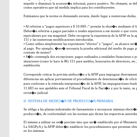
impedir o disminuir la econom�a informal, parece positivo. No obstante, se deb
costos operativos que tal medida implica para los contribuyentes.
Estimamos que la norma es demasiado escueta, dando lugar a numerosas dudas, 
• Al referirse a “pagos superiores a $ 10.000.-“ permite la elusi�n mediante el
Deber�a referirse a pagos parciales o totales superiores a ese monto o que cor
equivalentes por esa magnitud. Debe recogerse la experiencia de la AFIP en l
151 y las numerosas modificaciones introducidas.
• Como utiliza simplemente las expresiones “efectos” y “pagos”, su alcance ser�
al pago. Por ejemplo, �ser� necesaria la prueba adicional del medio de pago p
contrato de mutuo?
• S�lo contempla dos excepciones: pagos realizados a entidades financieras o po
situaciones (como lo hace la RG 151 para sueldos, honorarios de directores, etc
establecerla.
Corresponde criticar la prevista atribuci�n a la AFIP para impugnar directamente
diferencias sin aplicar previamente el procedimiento de determinaci�n de ofici
pues conforme a la reiterada interpretaci�n de la AFIP, las impugnaciones fun
11.683 no son apelables ante el Tribunal Fiscal de la Naci�n y por lo tanto, su
revisi�n judicial.
II. SISTEMA DE MEDICI�N DE PRODUCCI�N PRIMARIA
Se obliga a las plantas industriales de faenamiento a incorporar sistemas elect
producci�n, de conformidad con las normas que dicten las respectivas autorida
El sistema a utilizar no est� previsto sino que ser� establecido por el Minist
La SAGPyA y la AFIP deber�n establecer los procedimientos que permitan obte
en los sistemas.