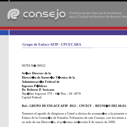
-
Grupo de Enlace AFIP - CPCECABA
NOTA N� 00022
Se�or Director de la
Direcci�n de Asesor�a T�cnica de la
Administraci�n Federal de
Ingresos P�blicos
Dr. Roberto P. Sericano
Hip�lito Irigoyen 370 - 4� Piso - Of. 4070
Capital Federal
Ref.: GRUPO DE ENLACE AFIP- DGI – CPCECF – REUNI�N DEL 08.03.
Tenemos el agrado de dirigirnos a Usted a efectos de acompa�ar a la presente 
Enlace de la Comisi�n de Estudios Tributarios de este Consejo, con los temas a
en sede de esa Direcci�n, el pr�ximo mi�rcoles 8 de marzo de 2000.