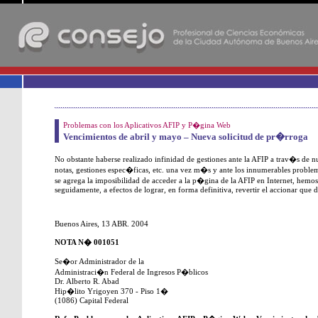
-
Problemas con los Aplicativos AFIP y P�gina Web
Vencimientos de abril y mayo – Nueva solicitud de pr�rroga
No obstante haberse realizado infinidad de gestiones ante la AFIP a trav�s de 
notas, gestiones espec�ficas, etc. una vez m�s y ante los innumerables problema
se agrega la imposibilidad de acceder a la p�gina de la AFIP en Internet, hemos
seguidamente, a efectos de lograr, en forma definitiva, revertir el accionar que 
Buenos Aires, 13 ABR. 2004
NOTA N� 001051
Se�or Administrador de la
Administraci�n Federal de Ingresos P�blicos
Dr. Alberto R. Abad
Hip�lito Yrigoyen 370 - Piso 1�
(1086) Capital Federal