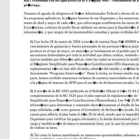
Ref.: Problemas con los Aplicativos AFIP y P�gina Web – Vencimientos de ab
pr�rroga.
Tenemos el agrado de dirigirnos al Se�or Administrador Federal a efectos de in
los programas aplicativos, la p�gina Internet de ese Organismo y los numeroso
meses de abril y mayo de cada a�o, que sobrecargan notablemente las tareas de 
Econ�micas, a efectos de poder llevar adelante sus tareas para la liquidaci�n 
informaci�n, y que surgen de las innumerables consultas y quejas recibidas de l
1)
Con fecha 18 de marzo de 2004 a trav�s de nuestra Nota N� 000800 sol
vencimientos de ganancias y bienes personales de las personas f�sicas junt
produce en el mes de mayo, en atenci�n se fundamenta en el pedido que l
encontrarse desbordados por toda la actividad que deben realizar, teniendo
nuevas medidas que deber�n aplicar, entre las cuales se encuentra la modi
el R�gimen Simplificado para Peque�os Contribuyentes (RS) dispuesta po
reglamentarias a�n no han sido dictadas, adem�s del estudio y an�lisis de
denominado “Programa Antievasi�n”. Hasta la fecha, no hemos tenido respue
parte, hemos recibido numerosos reclamos de nuestros matriculados en el d
a la p�gina de internet de AFIP para el env�o de declaraciones juradas. L
2)
A trav�s de la RG 1663 publicada en el Bolet�n Oficial el d�a 01.04.2
complementarias de la RG 1624 para el plan especial de regularizaci�n
Simplificado para Peque�os Contribuyentes (Monotributo), Ley N� 25.86
inform�tico para determinar y transmitir electr�nicamente el detalle de la
pago solicitada, as� como generar el formulario de declaraci�n jurada. 
cuenta para adherir al plan hasta el d�a 26 de abril, siendo que es imposibl
Organismo para verificar los pagos efectuados y la deuda determinada por 
carga y modificaci�n de datos es sumamente lento, por lo que los profesio
de realizar su tarea.
3)
Tal como lo hemos manifestado en numerosas oportunidades, subsisten si
varios problemas, entre los cuales detallamos: