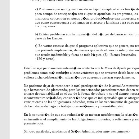
a)
Problemas que se originan cuando se bajan los aplicativos a trav�s del
poco tiempo de anticipaci�n con el que se aprueban los programas, los u
mismos se concentran en pocos d�as, produci�ndose una importante c
trae como consecuencia problemas en el acceso a la misma para otros usua
los programas.
b)
Existen problemas con la impresi�n del c�digo de barras en los form
parte de los Bancos.
c)
En varios casos se da que el programa aplicativo que se genera, no re
que pretende implementar, de manera que se da el caso de interpretaciones
que resulta inadmisible y fuera de toda l�gica. (Ej.: Bienes Personales –
4120 y otros).
Este Consejo permanentemente est� en contacto con la Mesa de Ayuda para que 
problemas como as� tambi�n a inconvenientes que se arrastran desde hace tiemp
valiosa dicha colaboraci�n, situaci�n que queremos destacar especialmente.
No podemos dejar de reconocer la total predisposici�n de la actual Administra
que hemos venido planteando, pero los mencionados precedentemente deben ser 
criterio de razonabilidad en el uso de la fuerza de trabajo y con el tiempo necesa
inconvenientes se�alados, consider�ndose que es indispensable que se otorguen
vencimientos de las obligaciones indicadas, tanto en los vencimientos de gananc
de facilidades de pago de trabajadores aut�nomos y monotributistas.
En la convicci�n de que ello redundar� en mejorar notablemente la relaci�
en incentivar el cumplimiento de las obligaciones tributarias, le solicitamos pres
presente nota.
Sin otro particular, saludamos al Se�or Administrador muy atentamente.-