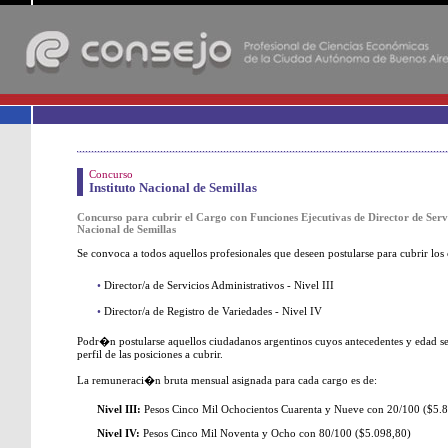
-
Concurso
Instituto Nacional de Semillas
Concurso para cubrir el Cargo con Funciones Ejecutivas de Director de Servic
Nacional de Semillas
Se convoca a todos aquellos profesionales que deseen postularse para cubrir los
•
Director/a de Servicios Administrativos - Nivel III
•
Director/a de Registro de Variedades - Nivel IV
Podr�n postularse aquellos ciudadanos argentinos cuyos antecedentes y edad sean
perfil de las posiciones a cubrir.
La remuneraci�n bruta mensual asignada para cada cargo es de:
Nivel III:
Pesos Cinco Mil Ochocientos Cuarenta y Nueve con 20/100 ($5.
Nivel IV:
Pesos Cinco Mil Noventa y Ocho con 80/100 ($5.098,80)