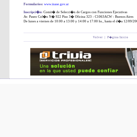
Formularios:
www.inase.gov.ar
Inscripci�n:
Comit� de Selecci�n de Cargos con Funciones Ejecutivas
Av. Paseo Col�n N� 922 Piso 3� Oficina 323 - C1063ACW - Buenos Aires
De lunes a viernes de 10:00 a 13:00 y 14:00 a 17:00 hs., hasta el d�a 12/09/2
Volver
|
P�gina Inicio