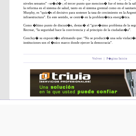
niveles sensatos” –se�al�-; el tercer punto que mencion� fue el tema de la sa
la reforma en el sistema de salud, tanto en el sistema gremial como en el sanit
Murphy, es “quiz�s el decisivo para sostener la tasa de crecimiento en la Argent
infraestructura”. En este sentido, se centr� en la problem�tica energ�tica.
Como �ltimo punto de discusi�n, destac� el “grav�simo problema de la segur
Recrear, “la seguridad hace la convivencia y al principio de la ciudadan�a”.
Concluy� su exposici�n afirmando que: “No se producir� una sola violaci�n a
instituciones son el �nico marco donde ejercer la democracia”.
Volver
|
P�gina Inicio