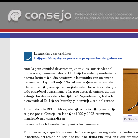
-
La Argentina y sus candidatos
L�pez Murphy expuso sus propuestas de gobierno
Ante la gran cantidad de asistentes, entre ellos, autoridades del
Consejo y gubernamentales, el Dr. Jos� Escandell, presidente de
nuestra Instituci�n, dio comienzo a la reuni�n con un ameno
discurso, en el que afirm�: “No solamente �ste es un foro de
alta calificaci�n, sino que adem�s brinda a los matriculados y a
todo el pa�s el pensamiento y las propuestas de quienes aspiran
a dirigir los destinos de la Rep�blica”. Seguidamente, le dio la
bienvenida al Dr. L�pez Murphy y lo invit� a subir al estrado.
El candidato de RECREAR agradeci� la invitaci�n y record�
su paso por el Consejo, en los a�os 1999 y 2003. Asimismo,
manifest� que centrar�a su
Dr. Ricard
discurso sobre la base de cinco puntos fundamentales.
El primer tema, al que hizo referencia fue a las grandes reglas de tipo institucio
la hacienda del Estado”; el segundo fue la pol�tica tributaria, en el que propus