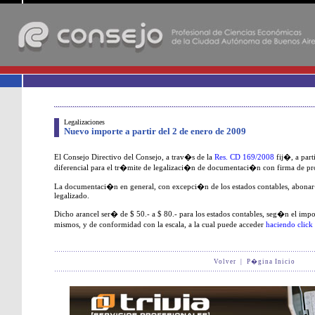
-
Legalizaciones
Nuevo importe a partir del 2 de enero de 2009
El Consejo Directivo del Consejo, a trav�s de la
Res. CD 169/2008
fij�, a part
diferencial para el tr�mite de legalizaci�n de documentaci�n con firma de pro
La documentaci�n en general, con excepci�n de los estados contables, abonar
legalizado.
Dicho arancel ser� de $ 50.- a $ 80.- para los estados contables, seg�n el import
mismos, y de conformidad con la escala, a la cual puede acceder
haciendo clic
Volver
|
P�gina Inicio