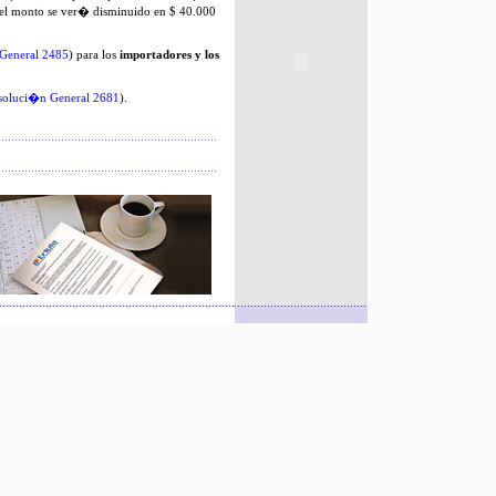
, el monto se ver� disminuido en $ 40.000
General 2485
) para los
importadores y los
soluci�n General 2681
).