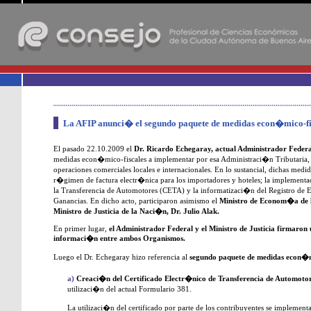
-
La AFIP anunci� el segundo paquete de medidas econ�mico-fi
El pasado 22.10.2009 el
Dr. Ricardo Echegaray, actual Administrador Federa
medidas econ�mico-fiscales a implementar por esa Administraci�n Tributaria, de
operaciones comerciales locales e internacionales. En lo sustancial, dichas medi
r�gimen de factura electr�nica para los importadores y hoteles; la implement
la Transferencia de Automotores (CETA) y la informatizaci�n del Registro de E
Ganancias. En dicho acto, participaron asimismo el
Ministro de Econom�a de 
Ministro de Justicia de la Naci�n, Dr. Julio Alak.
En primer lugar,
el Administrador Federal y el Ministro de Justicia firmaron
informaci�n entre ambos Organismos.
Luego el Dr. Echegaray hizo referencia al
segundo paquete de medidas econ�mi
a)
Creaci�n del Certificado Electr�nico de Transferencia de Automoto
utilizaci�n del actual Formulario 381.
La utilizaci�n del certificado por parte de los contribuyentes se implement