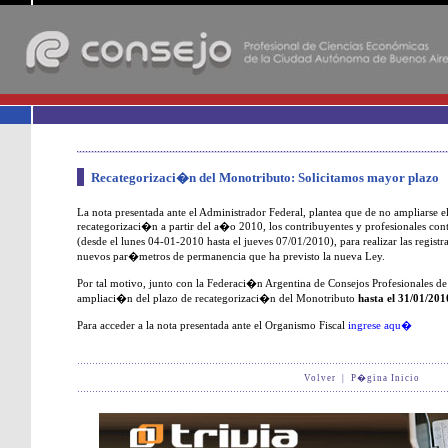
-
Recategorizaci�n del Monotributo: Solicitamos mayor plazo
La nota presentada ante el Administrador Federal, plantea que de no ampliarse e
recategorizaci�n a partir del a�o 2010, los contribuyentes y profesionales 
(desde el lunes 04-01-2010 hasta el jueves 07/01/2010), para realizar las registr
nuevos par�metros de permanencia que ha previsto la nueva Ley.
Por tal motivo, junto con la Federaci�n Argentina de Consejos Profesionales d
ampliaci�n del plazo de recategorizaci�n del Monotributo
hasta el 31/01/201
Para acceder a la nota presentada ante el Organismo Fiscal
ingrese aqu�
Volver
|
P�gina Inicio