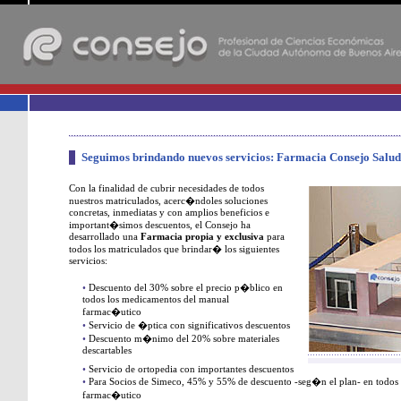
-
Seguimos brindando nuevos servicios: Farmacia Consejo Salud
Con la finalidad de cubrir necesidades de todos
nuestros matriculados, acerc�ndoles soluciones
concretas, inmediatas y con amplios beneficios e
important�simos descuentos, el Consejo ha
desarrollado una
Farmacia propia y exclusiva
para
todos los matriculados que brindar� los siguientes
servicios:
•
Descuento del 30% sobre el precio p�blico en
todos los medicamentos del manual
farmac�utico
•
Servicio de �ptica con significativos descuentos
•
Descuento m�nimo del 20% sobre materiales
descartables
•
Servicio de ortopedia con importantes descuentos
•
Para Socios de Simeco, 45% y 55% de descuento -seg�n el plan- en todos
farmac�utico