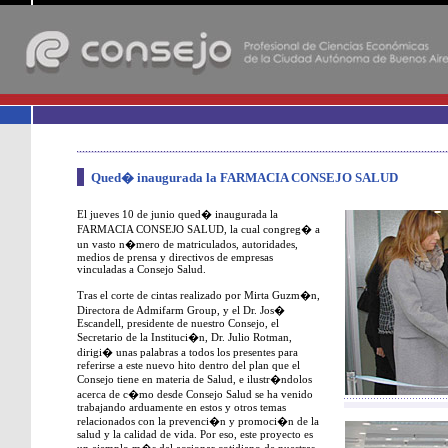
-
Qued� inaugurada la FARMACIA CONSEJO SALUD
El jueves 10 de junio qued� inaugurada la
FARMACIA CONSEJO SALUD, la cual congreg� a
un vasto n�mero de matriculados, autoridades,
medios de prensa y directivos de empresas
vinculadas a Consejo Salud.
Tras el corte de cintas realizado por Mirta Guzm�n,
Directora de Admifarm Group, y el Dr. Jos�
Escandell, presidente de nuestro Consejo, el
Secretario de la Instituci�n, Dr. Julio Rotman,
dirigi� unas palabras a todos los presentes para
referirse a este nuevo hito dentro del plan que el
Consejo tiene en materia de Salud, e ilustr�ndolos
acerca de c�mo desde Consejo Salud se ha venido
trabajando arduamente en estos y otros temas
relacionados con la prevenci�n y promoci�n de la
salud y la calidad de vida. Por eso, este proyecto es