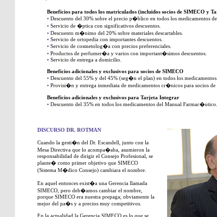
Beneficios para todos los matriculados (incluidos socios de SIMECO y Ta
•
Descuento del 30% sobre el precio p�blico en todos los medicamentos d
•
Servicio de �ptica con significativos descuentos.
•
Descuento m�nimo del 20% sobre materiales descartables.
•
Servicio de ortopedia con importantes descuentos.
•
Servicio de cosmetolog�a con precios preferenciales.
•
Productos de perfumer�a y varios con important�simos descuentos.
•
Servicio de entrega a domicilio.
Beneficios adicionales y exclusivos para socios de SIMECO
•
Descuento del 55% y del 45% (seg�n el plan) en todos los medicamento
•
Provisi�n y entrega inmediata de medicamentos cr�nicos para socios d
Beneficios adicionales y exclusivos para Tarjeta Integrar
•
Descuento del 35% en todos los medicamentos del Manual Farmac�utico
DISCURSO DR. ROTMAN
Cuando la gesti�n del Dr. Escandell, junto con la
Mesa Directiva que lo acompa�aba, asumieron la
responsabilidad de dirigir el Consejo Profesional, se
plante� como primer objetivo que SIMECO
(Sistema M�dico Consejo) cambiara el nombre.
En aquel entonces exist�a una Gerencia llamada
SIMECO, pero deb�amos cambiar el nombre,
porque SIMECO era nuestra prepaga; obviamente la
mejor del pa�s y a precios muy competitivos.
En la actualidad la Gerencia SIMECO es lo que se