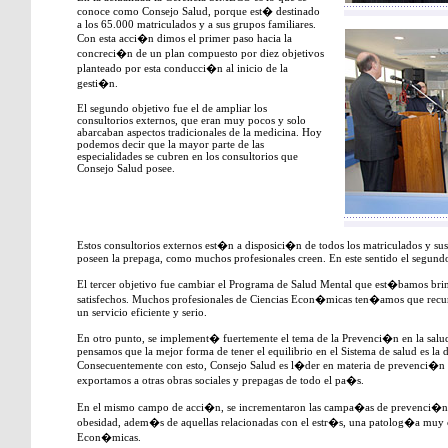
conoce como Consejo Salud, porque est� destinado
a los 65.000 matriculados y a sus grupos familiares.
Con esta acci�n dimos el primer paso hacia la
concreci�n de un plan compuesto por diez objetivos
planteado por esta conducci�n al inicio de la
gesti�n.
El segundo objetivo fue el de ampliar los
consultorios externos, que eran muy pocos y solo
abarcaban aspectos tradicionales de la medicina. Hoy
podemos decir que la mayor parte de las
especialidades se cubren en los consultorios que
Consejo Salud posee.
Estos consultorios externos est�n a disposici�n de todos los matriculados y sus
poseen la prepaga, como muchos profesionales creen. En este sentido el segundo
El tercer objetivo fue cambiar el Programa de Salud Mental que est�bamos br
satisfechos. Muchos profesionales de Ciencias Econ�micas ten�amos que recurrir
un servicio eficiente y serio.
En otro punto, se implement� fuertemente el tema de la Prevenci�n en la sal
pensamos que la mejor forma de tener el equilibrio en el Sistema de salud es la 
Consecuentemente con esto, Consejo Salud es l�der en materia de prevenci�n d
exportamos a otras obras sociales y prepagas de todo el pa�s.
En el mismo campo de acci�n, se incrementaron las campa�as de prevenci�n c
obesidad, adem�s de aquellas relacionadas con el estr�s, una patolog�a muy 
Econ�micas.