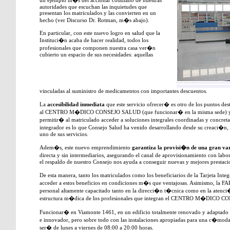
un ejemplo m�s del accionar cotidiano de nuestras
autoridades que escuchan las inquietudes que
presentan los matriculados y las convierten en un
hecho (ver Discurso Dr. Rotman, m�s abajo).
En particular, con este nuevo logro en salud que la
Instituci�n acaba de hacer realidad, todos los
profesionales que componen nuestra casa ver�n
cubierto un espacio de sus necesidades: aquellas
vinculadas al suministro de medicamentos con importantes descuentos.
La
accesibilidad inmediata
que este servicio ofrecer� es otro de los puntos d
al CENTRO M�DICO CONSEJO SALUD (que funcionar� en la misma sede) y a o
permitir� al matriculado acceder a soluciones integrales coordinadas y concreta
integrador es lo que Consejo Salud ha venido desarrollando desde su creaci�n,
uno de sus servicios.
Adem�s, este nuevo emprendimiento
garantiza la provisi�n de una gran v
directa y sin intermediarios, asegurando el canal de aprovisionamiento con labo
el respaldo de nuestro Consejo nos ayuda a conseguir nuevas y mejores prestacio
De esta manera, tanto los matriculados como los beneficiarios de la Tarjeta In
acceder a estos beneficios en condiciones m�s que ventajosas. Asimismo,
personal altamente capacitado tanto en la direcci�n t�cnica como en la aten
estructura m�dica de los profesionales que integran el CENTRO M�DICO 
Funcionar� en Viamonte 1461, en un edificio totalmente renovado y adaptado
e innovador, pero sobre todo con las instalaciones apropiadas para una c�mod
ser� de lunes a viernes de 08:00 a 20:00 horas.