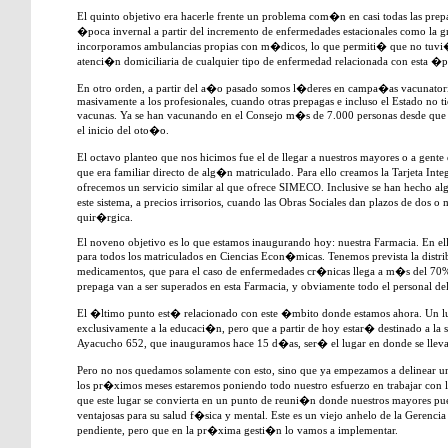
El quinto objetivo era hacerle frente un problema com�n en casi todas las prepag
�poca invernal a partir del incremento de enfermedades estacionales como la gr
incorporamos ambulancias propias con m�dicos, lo que permiti� que no tuvi�
atenci�n domiciliaria de cualquier tipo de enfermedad relacionada con esta �
En otro orden, a partir del a�o pasado somos l�deres en campa�as vacunator
masivamente a los profesionales, cuando otras prepagas e incluso el Estado no t
vacunas. Ya se han vacunando en el Consejo m�s de 7.000 personas desde que
el inicio del oto�o.
El octavo planteo que nos hicimos fue el de llegar a nuestros mayores o a gent
que era familiar directo de alg�n matriculado. Para ello creamos la Tarjeta Inte
ofrecemos un servicio similar al que ofrece SIMECO. Inclusive se han hecho a
este sistema, a precios irrisorios, cuando las Obras Sociales dan plazos de dos
quir�rgica.
El noveno objetivo es lo que estamos inaugurando hoy: nuestra Farmacia. En el
para todos los matriculados en Ciencias Econ�micas. Tenemos prevista la distr
medicamentos, que para el caso de enfermedades cr�nicas llega a m�s del 70%
prepaga van a ser superados en esta Farmacia, y obviamente todo el personal de
El �ltimo punto est� relacionado con este �mbito donde estamos ahora. Un lu
exclusivamente a la educaci�n, pero que a partir de hoy estar� destinado a la s
Ayacucho 652, que inauguramos hace 15 d�as, ser� el lugar en donde se llev
Pero no nos quedamos solamente con esto, sino que ya empezamos a delinear 
los pr�ximos meses estaremos poniendo todo nuestro esfuerzo en trabajar con l
que este lugar se convierta en un punto de reuni�n donde nuestros mayores pued
ventajosas para su salud f�sica y mental. Este es un viejo anhelo de la Gerenc
pendiente, pero que en la pr�xima gesti�n lo vamos a implementar.