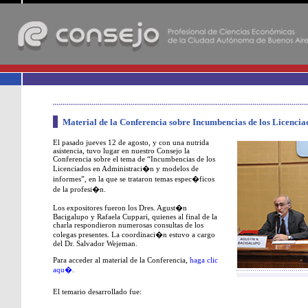
-
Material de la Conferencia sobre Incumbencias de los Licenci
El pasado jueves 12 de agosto, y con una nutrida
asistencia, tuvo lugar en nuestro Consejo la
Conferencia sobre el tema de “Incumbencias de los
Licenciados en Administraci�n y modelos de
informes”, en la que se trataron temas espec�ficos
de la profesi�n.
Los expositores fueron los Dres. Agust�n
Bacigalupo y Rafaela Cuppari, quienes al final de la
charla respondieron numerosas consultas de los
colegas presentes. La coordinaci�n estuvo a cargo
del Dr. Salvador Wejeman.
Para acceder al material de la Conferencia,
haga clic
aqu�
.
El temario desarrollado fue: