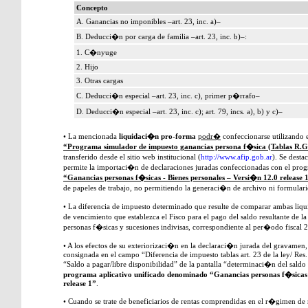
Concepto
A. Ganancias no imponibles –art. 23, inc. a)–
B. Deducci�n por carga de familia –art. 23, inc. b)–:
1. C�nyuge
2. Hijo
3. Otras cargas
C. Deducci�n especial –art. 23, inc. c), primer p�rrafo–
D. Deducci�n especial –art. 23, inc. c); art. 79, incs. a), b) y c)–
• La mencionada
liquidaci�n pro-forma
podr�
confeccionarse utilizando
“Programa simulador de impuesto ganancias persona f�sica (Tablas R.G
transferido desde el sitio web institucional (
http://www.afip.gob.ar
). Se dest
permite la importaci�n de declaraciones juradas confeccionadas con el pro
“Ganancias personas f�sicas - Bienes personales – Versi�n 12.0 release 
de papeles de trabajo, no permitiendo la generaci�n de archivo ni formular
• La diferencia de impuesto determinado que resulte de comparar ambas liq
de vencimiento que establezca el Fisco para el pago del saldo resultante de la
personas f�sicas y sucesiones indivisas, correspondiente al per�odo fiscal 
• A los efectos de su exteriorizaci�n en la declaraci�n jurada del gravamen
consignada en el campo “Diferencia de impuesto tablas art. 23 de la ley/ Res.
“Saldo a pagar/libre disponibilidad” de la pantalla “determinaci�n del saldo 
programa aplicativo unificado denominado “Ganancias personas f�sicas 
release 1”
.
• Cuando se trate de beneficiarios de rentas comprendidas en el r�gimen de 