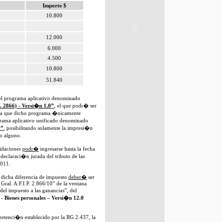
Importe $
10.800
12.000
6.000
4.500
10.800
51.840
 el programa aplicativo denominado
. 2866) - Versi�n 1.0”
, el que podr� ser
aca que dicho programa �nicamente
grama aplicativo unificado denominado
1”
, posibilitando solamente la impresi�n
io alguno.
uidaciones
podr�
ingresarse hasta la fecha
 declaraci�n jurada del tributo de las
2011.
, dicha diferencia de impuesto
deber�
ser
 Gral. A.F.I.P. 2.866/10” de la ventana
del impuesto a las ganancias”, del
- Bienes personales – Versi�n 12.0
retenci�n establecido por la RG 2.437, la