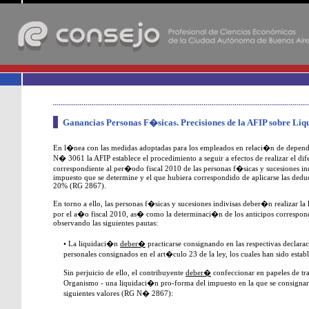
-
Ganancias Personas F�sicas. Precisiones de la AFIP sobre Li
En l�nea con las medidas adoptadas para los empleados en relaci�n de depend
N� 3061 la AFIP establece el procedimiento a seguir a efectos de realizar el dif
correspondiente al per�odo fiscal 2010 de las personas f�sicas y sucesiones ind
impuesto que se determine y el que hubiera correspondido de aplicarse las ded
20% (RG 2867).
En torno a ello, las personas f�sicas y sucesiones indivisas deber�n realizar la
por el a�o fiscal 2010, as� como la determinaci�n de los anticipos correspon
observando las siguientes pautas:
• La liquidaci�n
deber�
practicarse consignando en las respectivas declara
personales consignados en el art�culo 23 de la ley, los cuales han sido est
Sin perjuicio de ello, el contribuyente
deber�
confeccionar en papeles de tr
Organismo - una liquidaci�n pro-forma del impuesto en la que se consigna
siguientes valores (RG N� 2867):