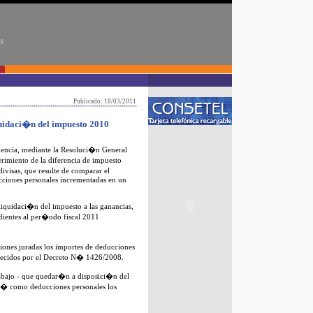
Publicado: 18/03/2011
quidaci�n del impuesto 2010
encia, mediante la Resoluci�n General
erimiento de la diferencia de impuesto
ivisas, que resulte de comparar el
ucciones personales incrementadas en un
 liquidaci�n del impuesto a las ganancias,
dientes al per�odo fiscal 2011
ciones juradas los importes de deducciones
ablecidos por el Decreto N� 1426/2008.
abajo - que quedar�n a disposici�n del
r� como deducciones personales los