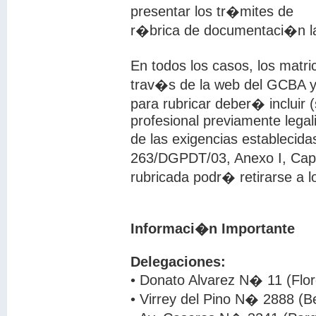
presentar los tr�mites de
r�brica de documentaci�n lab
En todos los casos, los matr
trav�s de la web del GCBA 
para rubricar deber� incluir 
profesional previamente lega
de las exigencias establecid
263/DGPDT/03, Anexo I, Cap
rubricada podr� retirarse a 
Informaci�n Importante
Delegaciones:
• Donato Alvarez N� 11 (Flor
• Virrey del Pino N� 2888 (B