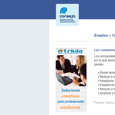
Empleo
> T
Las competen
Los encuestad
en la que prio
perder.
• Poder tene
• Motivar e 
• Adaptarse
• Establece
• Innovar e 
• Analizar y
Fuente: Diario