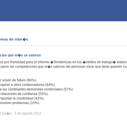
emas de inter�s
cias que m�s se valoran
os por Randstad para el informe �Tendencias en los �mbitos de trabajo� elabora
rizaron las competencias que m�s valoran del personal clave que tanto quieren cu
r visión de futuro (66%).
inspirar a otros colaboradores (64%).
 a las cambiantes demandas comerciales (57%).
r relaciones de confianza (53%).
impulsar la creatividad (43%).
 resolver problemas (15%).
 Clar�n - 5 de agosto 2012