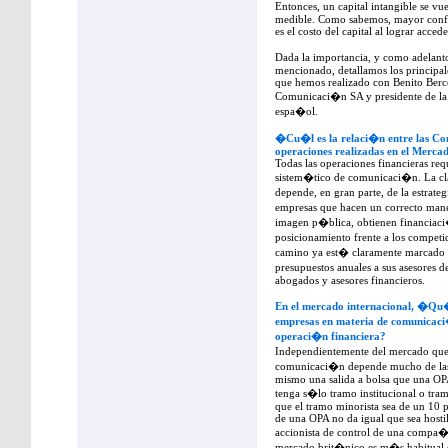
Entonces, un capital intangible se vu
medible. Como sabemos, mayor confi
es el costo del capital al lograr acced
Dada la importancia, y como adelant
mencionado, detallamos los principale
que hemos realizado con Benito Berc
Comunicaci�n SA y presidente de la f
espa�ol.
�Cu�l es la relaci�n entre las Com
operaciones realizadas en el Mercad
Todas las operaciones financieras req
sistem�tico de comunicaci�n. La cla
depende, en gran parte, de la estra
empresas que hacen un correcto man
imagen p�blica, obtienen financiac
posicionamiento frente a los compet
camino ya est� claramente marcado y
presupuestos anuales a sus asesores 
abogados y asesores financieros.
En el mercado internacional, �Qu�
empresas en materia de comunicaci
operaci�n financiera?
Independientemente del mercado que 
comunicaci�n depende mucho de las 
mismo una salida a bolsa que una OPA
tenga s�lo tramo institucional o tr
que el tramo minorista sea de un 10 p
de una OPA no da igual que sea hosti
accionista de control de una compa�
mercado brit�nico es m�s habitual 