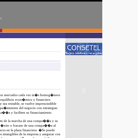
l, con mercados cada vez m�s homog�neos
 equilibrio econ�mico y financiero
y sea rentable, se vuelve imprescindible
pa�amiento del negocio con estrategias
pa��a y faciliten su financiamiento.
�n de la marcha de una compa��a y su
 el �xito o fracaso de una compa��a al
scos en la plaza financiera. �Se puede
vos intangibles de la empresa y asegurar con