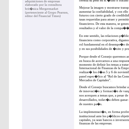
certeza su peso en el �xito o fraca
adquisiciones de empresas
elaborado por la consultora
Mejorar la imagen y mostrarse transp
brit�nica Mergermarket
aumentar la confiabilidad, y con ello
(perteneciente al Grupo Pearson,
futuros con cierto grado de credibili
editor del Financial Times)
tasas requeridas para atraer y permi
financieros. De esta manera, se gene
resultados y el valor de la compa��
En este sentido, las relaciones p�bli
financiera como corporativa, digamo
rol fundamental en el desempe�o de 
y en sus posibilidades de �xito y pr
Porque desde el Consejo queremos a
en busca de acercarnos a una respuest
momento de definir los temas a tratar
Internacional de Finanzas de la Empr
realizar� los d�as 5 y 6 de noviem
panel espec�fico al “Rol de las Comu
Mercados de Capitales”.
Desde el Consejo buscamos brindar a 
de innovaci�n y formaci�n de vangu
nos acerquen a temas que, a pesar d
desarrollados, todav�a deben ganar e
de nuestro pa�s.
La implementaci�n, en forma profes
institucional ante los p�blicos objeti
capitales, ya sean bancos o inversores
finanzas de las empresas.