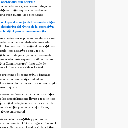
 operaciones financieras?
a de cada sector, esto es un trabajo de
da d�a es m�s importante una buena
ar a buen puerto las operaciones.
n el que el manejo de la comunicaci�n
la definici�n del �xito de la operaci�n
se bas� el plan de comunicaci�n
os clientes, no se pueden develar acciones
ueden analizar realidades del mercado.
re Endesa, la cotizaci�n de esta �ltima
ando, casi dos a�os despu�s, el
ltima oferta para quedarse finalmente
ejorado hasta superar los 40 euros por
 la Comunicaci�n? Imposible de
guna influencia –positiva- ha tenido.
tas argentinos de econom�a y finanzas
teria de comunicaci�n, intentando
dos y tratando de marcar un camino propio
ocal requiera.
s textuales. Se trata de una construcci�n a
e los especialistas que llevan a�os en esta
s all� de adaptaciones locales, entender
comunicaci�n pueden, o mejor dicho,
l �xito empresarial.
ste espacio de an�lisis y podremos
e tema durante el “3er. Congreso Nacional
mpresa y Mercado de Capitales”. Los d�as 5