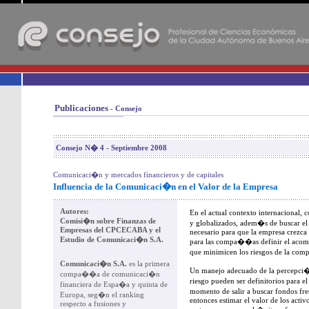
-
Publicaciones
- Consejo
Consejo N� 4 - Septiembre 2008
Comunicaci�n y mercados financieros y de capitales
Influencia de la Comunicaci�n en el Valor de la Empresa
Autores:
En el actual contexto internaciona
Comisi�n sobre Finanzas de
y globalizados, adem�s de buscar el
Empresas del CPCECABA y el
necesario para que la empresa crezca 
Estudio de Comunicaci�n S.A.
para las compa��as definir el acom
que minimicen los riesgos de la com
Comunicaci�n S.A.
es la primera
Un manejo adecuado de la percepci
compa��a de comunicaci�n
riesgo pueden ser definitorios para
financiera de Espa�a y quinta de
momento de salir a buscar fondos fre
Europa, seg�n el ranking
entonces estimar el valor de los acti
respecto a fusiones y