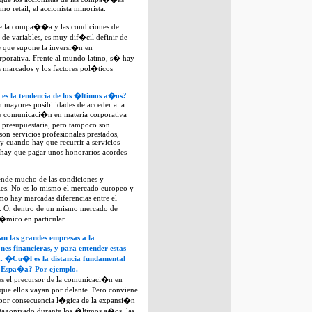
o retail, el accionista minorista.
de la compa��a y las condiciones del
 de variables, es muy dif�cil definir de
 que supone la inversi�n en
orativa. Frente al mundo latino, s� hay
marcados y los factores pol�ticos
es la tendencia de los �ltimos a�os?
n mayores posibilidades de acceder a la
e comunicaci�n en materia corporativa
presupuestaria, pero tampoco son
son servicios profesionales prestados,
 cuando hay que recurrir a servicios
 hay que pagar unos honorarios acordes
ende mucho de las condiciones y
ales. No es lo mismo el mercado europeo y
o hay marcadas diferencias entre el
o. O, dentro de un mismo mercado de
�mico en particular.
an las grandes empresas a la
es financieras, y para entender estas
ia. �Cu�l es la distancia fundamental
 Espa�a? Por ejemplo.
 el precursor de la comunicaci�n en
que ellos vayan por delante. Pero conviene
 por consecuencia l�gica de la expansi�n
otagonizado durante los �ltimos a�os, las