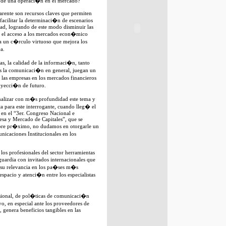
so de una operaci�n en el mercado?
arente son recursos claves que permiten
 facilitar la determinaci�n de escenarios
dad, logrando de este modo disminuir las
tir el acceso a los mercados econ�mico
ra un c�rculo virtuoso que mejora los
a.
cas, la calidad de la informaci�n, tanto
s la comunicaci�n en general, juegan un
las empresas en los mercados financieros
oyecci�n de futuro.
nalizar con m�s profundidad este tema y
a para este interrogante, cuando lleg� el
 en el “3er. Congreso Nacional e
esa y Mercado de Capitales”, que se
bre pr�ximo, no dudamos en otorgarle un
nicaciones Institucionales en los
los profesionales del sector herramientas
ardia con invitados internacionales que
e su relevancia en los pa�ses m�s
spacio y atenci�n entre los especialistas
ional, de pol�ticas de comunicaci�n
vo, en especial ante los proveedores de
, genera beneficios tangibles en las