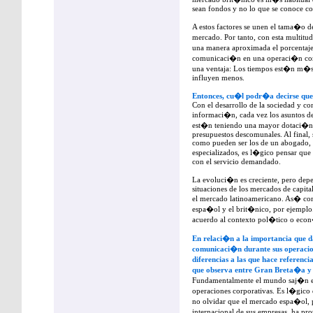
sean fondos y no lo que se conoce com
A estos factores se unen el tama�o 
mercado. Por tanto, con esta multitud
una manera aproximada el porcentaje
comunicaci�n en una operaci�n corp
una ventaja: Los tiempos est�n m�s 
influyen menos.
Entonces, cu�l podr�a decirse que 
Con el desarrollo de la sociedad y co
informaci�n, cada vez los asuntos d
est�n teniendo una mayor dotaci�n 
presupuestos descomunales. Al final, 
como pueden ser los de un abogado, y
especializados, es l�gico pensar que
con el servicio demandado.
La evoluci�n es creciente, pero dep
situaciones de los mercados de capit
el mercado latinoamericano. As� com
espa�ol y el brit�nico, por ejempl
acuerdo al contexto pol�tico o econ
En relaci�n a la importancia que d
comunicaci�n durante sus operacion
diferencias a las que hace referenc
que observa entre Gran Breta�a y
Fundamentalmente el mundo saj�n es
operaciones corporativas. Es l�gico 
no olvidar que el mercado espa�ol,
internacional de sus empresas, ha pr