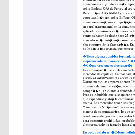
operaciones corporativas m�s impor
sobre Endesa; OPA de Ferrovial sob
Banco R�o, ABN AMRO y RBS- sobre
autopistas It�nere- sobre Eiffage; OP
operaciones as�, una compa��a co
su papel trascendental en la comunic
aplicado los mismos est�ndares de t
venimos haciendo desde hace 25 a�os
mercado saj�n est� m�s asumido qu
alto ejecutivo de la Compa��a. En
no le dan la importancia que merece.
�Tiene alguna opini�n formada sob
empresariado latinoamericano? �Y 
�C�mo cree que evolucionar�?
La comunicaci�n se vuelve un factor
mercados de capitales. En realidad, a
preocupa excesivamente porque no so
Normalmente, las empresas tienen “d
diferente del mundo saj�n, es el prim
compa��a –en cuanto a demanda de 
Pero es indudable que si se quiere pr
que expandirse y ah� la comunicaci�
cuenta. Los mercados tienen sus “regl
Y uno de los “art�culos” de este reg
materia de comunicaci�n, lo que se 
condiciones de igualdad para todos l
para transmitir credibilidad, proba
el empresariado ha juzgado hasta el
En pocas palabras, �C�mo definir�