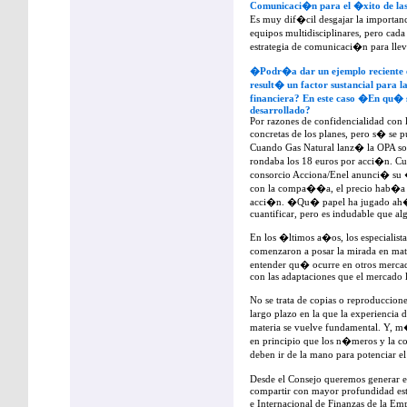
Comunicaci�n para el �xito de las
Es muy dif�cil desgajar la importanci
equipos multidisciplinares, pero ca
estrategia de comunicaci�n para llev
�Podr�a dar un ejemplo reciente e
result� un factor sustancial para 
financiera? En este caso �En qu� 
desarrollado?
Por razones de confidencialidad con l
concretas de los planes, pero s� se p
Cuando Gas Natural lanz� la OPA sob
rondaba los 18 euros por acci�n. Cu
consorcio Acciona/Enel anunci� su �
con la compa��a, el precio hab�a m
acci�n. �Qu� papel ha jugado ah�
cuantificar, pero es indudable que al
En los �ltimos a�os, los especialis
comenzaron a posar la mirada en ma
entender qu� ocurre en otros merca
con las adaptaciones que el mercado l
No se trata de copias o reproduccione
largo plazo en la que la experiencia d
materia se vuelve fundamental. Y, m�
en principio que los n�meros y la 
deben ir de la mano para potenciar e
Desde el Consejo queremos generar e
compartir con mayor profundidad est
e Internacional de Finanzas de la E