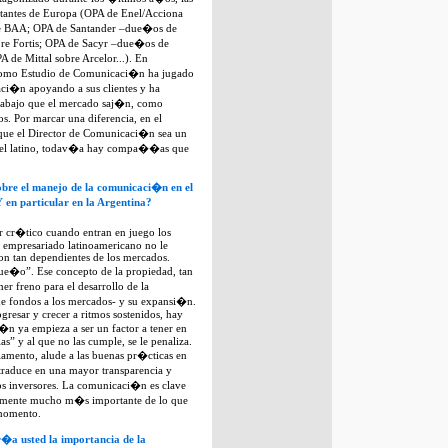
tantes de Europa (OPA de Enel/Acciona
re BAA; OPA de Santander –due�os de
 Fortis; OPA de Sacyr –due�os de
A de Mittal sobre Arcelor...). En
mo Estudio de Comunicaci�n ha jugado
aci�n apoyando a sus clientes y ha
rabajo que el mercado saj�n, como
. Por marcar una diferencia, en el
e el Director de Comunicaci�n sea un
 el latino, todav�a hay compa��as que
re el manejo de la comunicaci�n en el
en particular en la Argentina?
 cr�tico cuando entran en juego los
l empresariado latinoamericano no le
n tan dependientes de los mercados.
ue�o”. Ese concepto de la propiedad, tan
er freno para el desarrollo de la
fondos a los mercados- y su expansi�n.
ogresar y crecer a ritmos sostenidos, hay
n ya empieza a ser un factor a tener en
as” y al que no las cumple, se le penaliza.
lamento, alude a las buenas pr�cticas en
traduce en una mayor transparencia y
os inversores. La comunicaci�n es clave
blemente mucho m�s importante de lo que
 momento.
a usted la importancia de la