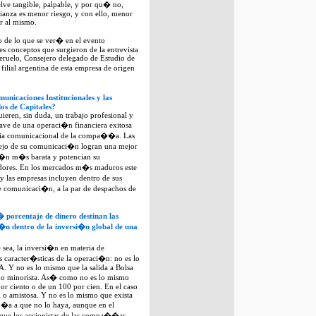
elve tangible, palpable, y por qu� no,
anza es menor riesgo, y con ello, menor
er al mismo.
o de lo que se ver� en el evento
s conceptos que surgieron de la entrevista
eruelo, Consejero delegado de Estudio de
ilial argentina de esta empresa de origen
unicaciones Institucionales y las
os de Capitales?
uieren, sin duda, un trabajo profesional y
ve de una operaci�n financiera exitosa
tegia comunicacional de la compa��a. Las
ejo de su comunicaci�n logran una mejor
i�n m�s barata y potencian su
idores. En los mercados m�s maduros este
 las empresas incluyen dentro de sus
de comunicaci�n, a la par de despachos de
 porcentaje de dinero destinan las
�n dentro de la inversi�n global de una
sea, la inversi�n en materia de
caracter�sticas de la operaci�n: no es lo
. Y no es lo mismo que la salida a Bolsa
amo minorista. As� como no es lo mismo
or ciento o de un 100 por cien. En el caso
l o amistosa. Y no es lo mismo que exista
�a a que no lo haya, aunque en el
que los accionistas de las compa��as