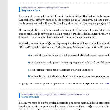
Bienes Personales - Acciones y Participaciones Societarias
Respuesta a favor
En respuesta a una solicitud del Consejo, la Administraci�n Federal de Ingres
General 1569, ampli� hasta el 31 de octubre de 2003, inclusive, el plazo para 
del Impuesto sobre los Bienes Personales y el respectivo disquete del per�odo f
Dicho pedido fue enviado por medio de una nota firmada por las autoridades de
que se solicitaba la pr�rroga para la presentaci�n de la declaraci�n jurada y 
Impuesto –Ley 25.585– Gravamen sobre acciones y participaciones.
Adem�s, en esa Resoluci�n se dispuso que quienes no hayan cumplido con dich
“Bienes Personales - Acciones y Participaciones Societarias - Versi�n 2.0” cuan
a)
se trate de establecimientos estables cuya titularidad pertenezca a soci
b)
se hayan efectuado pagos a cuenta que generen saldo a favor del cont
c)
se informen fracciones de acciones o participaciones; o
d)
se detallen, a nivel de accionista o socio, montos destinados a aportes 
El programa de este aplicativo puede ser transferido de la p�gina Web de la
AF
Presentaci�n de declaraciones juradas ante la AFIP en representaci�n de terceros
Gestor tributario
Esta nueva metodolog�a opcional permite a nuestros matriculados la presentaci
juradas impositivas y previsionales de sus clientes, evitando as� concurrir a la