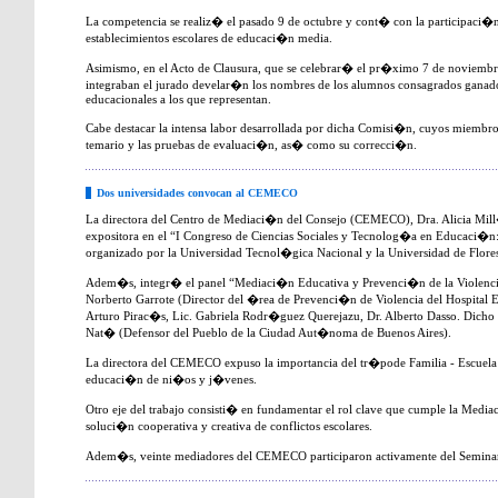
La competencia se realiz� el pasado 9 de octubre y cont� con la participaci
establecimientos escolares de educaci�n media.
Asimismo, en el Acto de Clausura, que se celebrar� el pr�ximo 7 de noviemb
integraban el jurado develar�n los nombres de los alumnos consagrados ganado
educacionales a los que representan.
Cabe destacar la intensa labor desarrollada por dicha Comisi�n, cuyos miembro
temario y las pruebas de evaluaci�n, as� como su correcci�n.
Dos universidades convocan al CEMECO
La directora del Centro de Mediaci�n del Consejo (CEMECO), Dra. Alicia Mill�
expositora en el “I Congreso de Ciencias Sociales y Tecnolog�a en Educaci�n
organizado por la Universidad Tecnol�gica Nacional y la Universidad de Flore
Adem�s, integr� el panel “Mediaci�n Educativa y Prevenci�n de la Violencia 
Norberto Garrote (Director del �rea de Prevenci�n de Violencia del Hospital 
Arturo Pirac�s, Lic. Gabriela Rodr�guez Querejazu, Dr. Alberto Dasso. Dicho p
Nat� (Defensor del Pueblo de la Ciudad Aut�noma de Buenos Aires).
La directora del CEMECO expuso la importancia del tr�pode Familia - Escuela
educaci�n de ni�os y j�venes.
Otro eje del trabajo consisti� en fundamentar el rol clave que cumple la Med
soluci�n cooperativa y creativa de conflictos escolares.
Adem�s, veinte mediadores del CEMECO participaron activamente del Seminario