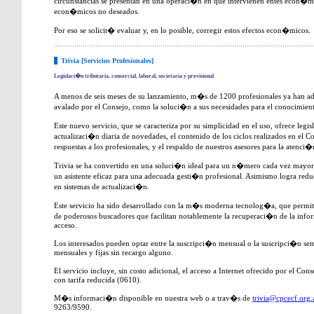
circunstancias se presentan en una operaci�n en que intervienen entes econ�mi
econ�micos no deseados.
Por eso se solicit� evaluar y, en lo posible, corregir estos efectos econ�micos.
Trivia [Servicios Profesionales]
Legislaci�n tributaria, comercial, laboral, societaria y previsional
A menos de seis meses de su lanzamiento, m�s de 1200 profesionales ya han adop
avalado por el Consejo, como la soluci�n a sus necesidades para el conocimient
Este nuevo servicio, que se caracteriza por su simplicidad en el uso, ofrece legi
actualizaci�n diaria de novedades, el contenido de los ciclos realizados en el
respuestas a los profesionales, y el respaldo de nuestros asesores para la atenci�
Trivia se ha convertido en una soluci�n ideal para un n�mero cada vez mayor
un asistente eficaz para una adecuada gesti�n profesional. Asimismo logra redu
en sistemas de actualizaci�n.
Este servicio ha sido desarrollado con la m�s moderna tecnolog�a, que permit
de poderosos buscadores que facilitan notablemente la recuperaci�n de la inf
acceso.
Los interesados pueden optar entre la suscripci�n mensual o la suscripci�n sem
mensuales y fijas sin recargo alguno.
El servicio incluye, sin costo adicional, el acceso a Internet ofrecido por el C
con tarifa reducida (0610).
M�s informaci�n disponible en nuestra web o a trav�s de
trivia@cpcecf.org.
9263/9590.