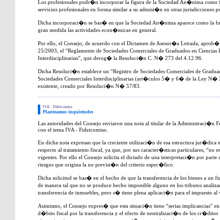
Los profesionales podr�n incorporar la figura de la Sociedad An�nima como fo
servicios profesionales en forma similar a su admisi�n en otras jurisdicciones pr
Dicha incorporaci�n se bas� en que la Sociedad An�nima aparece como la for
gran medida las actividades econ�micas en general.
Por ello, el Consejo, de acuerdo con el Dictamen de Asesor�a Letrada, aprob
25/2003, el “Reglamento de Sociedades Comerciales de Graduados en Ciencias
Interdisciplinarias”, que derog� la Resoluci�n C. N� 273 del 4.12.96.
Dicha Resoluci�n establece un “Registro de Sociedades Comerciales de Gradu
Sociedades Comerciales Interdisciplinarias (art�culos 5� y 6� de la Ley N� 
existente, creado por Resoluci�n N� 57/83.
IVA - Fideicomiso
Planteamos inquietudes
Las autoridades del Consejo enviaron una nota al titular de la Administraci�n 
con el tema IVA - Fideicomiso.
En dicha nota expresan que la creciente utilizaci�n de esa estructura jur�dica 
respecto al tratamiento fiscal, ya que, por sus caracter�sticas particulares, “n
vigentes. Por ello el Consejo solicita el dictado de una interpretaci�n por parte
riesgos que origina la no previsi�n del criterio espec�fico.
Dicha solicitud se bas� en el hecho de que la transferencia de los bienes a un 
de manera tal que no se produce hecho imponible alguno en los tributos analiza
transferencia de inmuebles, pero s� tiene plena aplicaci�n para el impuesto al
Asimismo, el Consejo expres� que esta situaci�n tiene “serias implicancias” en
d�bito fiscal por la transferencia y el efecto de neutralizaci�n de los cr�ditos 