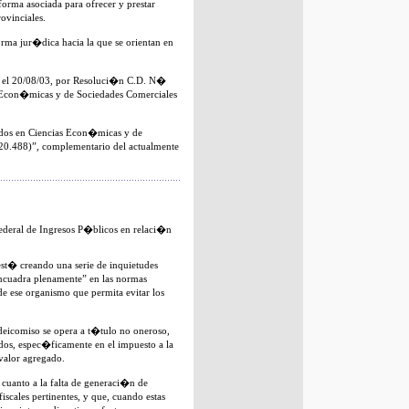
rma asociada para ofrecer y prestar
ovinciales.
ma jur�dica hacia la que se orientan en
� el 20/08/03, por Resoluci�n C.D. N�
 Econ�micas y de Sociedades Comerciales
ados en Ciencias Econ�micas y de
20.488)”, complementario del actualmente
Federal de Ingresos P�blicos en relaci�n
est� creando una serie de inquietudes
o encuadra plenamente” en las normas
 de ese organismo que permita evitar los
fideicomiso se opera a t�tulo no oneroso,
dos, espec�ficamente en el impuesto a la
 valor agregado.
 cuanto a la falta de generaci�n de
fiscales pertinentes, y que, cuando estas