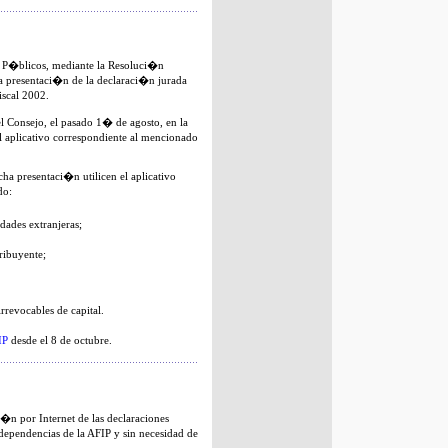
os P�blicos, mediante la Resoluci�n
la presentaci�n de la declaraci�n jurada
iscal 2002.
l Consejo, el pasado 1� de agosto, en la
el aplicativo correspondiente al mencionado
a presentaci�n utilicen el aplicativo
do:
edades extranjeras;
ribuyente;
irrevocables de capital.
IP
desde el 8 de octubre.
�n por Internet de las declaraciones
s dependencias de la AFIP y sin necesidad de