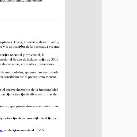
cos intermedios, tiene efectos
tado a Trivia, el servicio desarrollado y
o y la aplicaci�n de la normativa vigente.
slaci�n nacional y provincial, la
 Consejo, el Grupo de Enlace, m�s de 3000
n de consultas, entre otras prestaciones.
 de matriculados, quienes han encontrado
cir sensiblemente el presupuesto mensual
e el aprovechamiento de la funcionalidad
ormaci�n a trav�s de diversas formas de
estral, que puede abonarse en seis cuotas
onsejo a trav�s de la conexi�n telef�nica
ar
, o telef�nicamente al: 5382-