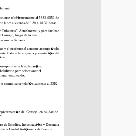
imiento:
olicitarse telef�nicamente al 5382-9550 de
e lunes a viernes de 9.30 a 18.30 horas.
Tributario”. Actualmente, y para facilitar
l Consejo, luego de lo cual,
sional solicitante.
nte y el profesional actuante acompa�ado
ente. Cabe aclarar que la presentaci�n del
icio.
rrespondiente le solicitar� su
abilitarlo para seleccionar el
iento establecido.
s o comunicarse telef�nicamente al 5382-
epresentaci�n del Consejo, en calidad de
”.
ro de Estudios, Investigaci�n y Docencia
rno de la Ciudad Aut�noma de Buenos