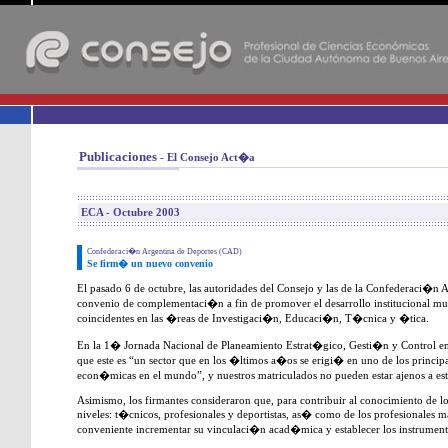
-
Publicaciones
- El Consejo Act�a
ECA - Octubre 2003
Confederaci�n Argentina de Deportes (CAD)
Se firm� un nuevo convenio
El pasado 6 de octubre, las autoridades del Consejo y las de la Confederaci�n
convenio de complementaci�n a fin de promover el desarrollo institucional mutu
coincidentes en las �reas de Investigaci�n, Educaci�n, T�cnica y �tica.
En la 1� Jornada Nacional de Planeamiento Estrat�gico, Gesti�n y Control en
que este es “un sector que en los �ltimos a�os se erigi� en uno de los princip
econ�micas en el mundo”, y nuestros matriculados no pueden estar ajenos a e
Asimismo, los firmantes consideraron que, para contribuir al conocimiento de lo
niveles: t�cnicos, profesionales y deportistas, as� como de los profesionales ma
conveniente incrementar su vinculaci�n acad�mica y establecer los instrument