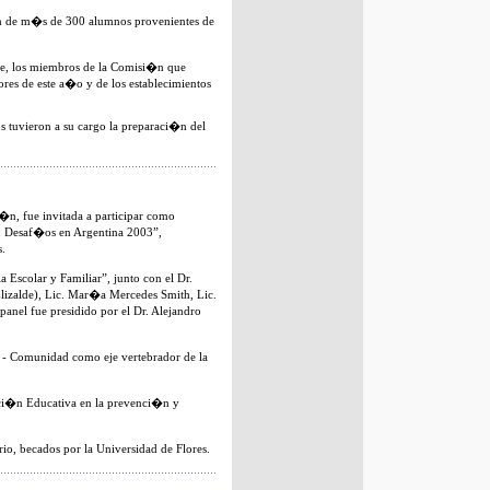
�n de m�s de 300 alumnos provenientes de
re, los miembros de la Comisi�n que
res de este a�o y de los establecimientos
s tuvieron a su cargo la preparaci�n del
n, fue invitada a participar como
: Desaf�os en Argentina 2003”,
s.
Escolar y Familiar”, junto con el Dr.
Elizalde), Lic. Mar�a Mercedes Smith, Lic.
anel fue presidido por el Dr. Alejandro
 - Comunidad como eje vertebrador de la
iaci�n Educativa en la prevenci�n y
, becados por la Universidad de Flores.