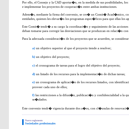
Por ello, el Consejo y la CAD aportar�n, en la medida de sus posibilidades, los
e implementar los proyectos de cooperaci�n entre ambas instituciones.
Adem�s, mediante la firma del convenio, se cre� un Comit� Acad�mico, cons
entidades, quienes les elevar�n los programas espec�ficos para que ellas los a
Este Comit� tendr� a su cargo la coordinaci�n y seguimiento de las acciones 
deban tomarse para corregir las desviaciones que se produzcan en relaci�n con 
Para la adecuada consideraci�n de los proyectos que se acuerden, se conside
a)
un objetivo superior al que el proyecto tiende a resolver;
b)
un objetivo del proyecto;
c)
el cronograma de tareas para el logro del objetivo del proyecto;
d)
un listado de los recursos para la implementaci�n de dichas tareas;
e)
un cronograma de aplicaci�n de los recursos listados, con identific
proveer cada uno de ellos;
f)
las restricciones a la difusi�n, publicaci�n y confidencialidad a la q
se�alados.
Este convenio tendr� vigencia durante dos a�os, con cl�usulas de renovaci�
Nuevo reglamento
Sociedades profesionales