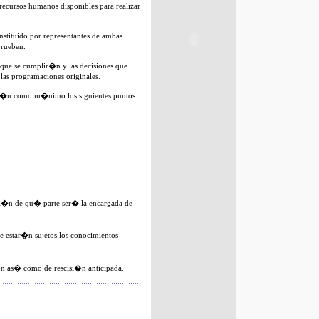
 recursos humanos disponibles para realizar
tituido por representantes de ambas
prueben.
que se cumplir�n y las decisiones que
las programaciones originales.
rar�n como m�nimo los siguientes puntos:
aci�n de qu� parte ser� la encargada de
ue estar�n sujetos los conocimientos
n as� como de rescisi�n anticipada.