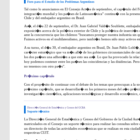
Foro para el Estudio de los Problemas Argentinos
Tal como lo anunciamos en El Consejo Act�a de septiembre, el cap�tulo del 
integraci�n mundial y los pa�ses de Latinoam�rica” continu� con la presenc
Chile y del embajador argentino en Brasil.
As�, el d�a 22 de septiembre, el Dr. Juan Gabriel Vald�s Soublette, embajado
exposici�n acerca de la pol�tica exterior de Chile y la pol�tica de inserci�n
ante la concurrencia que los chilenos “buscamos proteger nuestra industria sin q
Fuimos activos en el multilateralismo, pero tambi�n hemos sido muy activos en 
A su turno, el d�a 30, el embajador argentino en Brasil, Dr. Juan Pablo Lohl
car�cter estrat�gico que va m�s all� de los gobiernos circunstanciales de c
los dos pa�ses una adhesi�n a que esto sea as�. Lo que ha provocado la relac
hoy podemos contener entre los pa�ses las coincidencias y las disidencias. Per
no tenemos con otro pa�s”.
Pr�ximo cap�tulo
Con el prop�sito de continuar con el debate de los temas que preocupan a la soc
pr�ximo cap�tulo, que se desarrollar� en los primeros meses del a�o pr�x
investigaci�n cient�fica, aplicaciones tecnol�gicas y desarrollo econ�mico, e
Direcci�n General de Estad�stica y Censos del GCBA
Soporte t�cnico
La Direcci�n General de Estad�stica y Censos del Gobierno de la Ciudad Aut
matriculados en el Consejo un soporte t�cnico para realizar las consultas sobre 
un directorio de todas las actividades econ�micas que se realizan en esta ciudad,
respectivas CUIT.