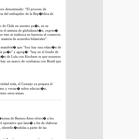
Foro denominado: “El proceso de
ia del embajador de la Rep�blica de
r de Chile en nuestro pa�s, en su
 en el sistema de globalizaci�n, expres�
ue esto se traduzca en barreras al comercio.
materia de acuerdos bilaterales”.
�, manifest� que “hoy hay una relaci�n de
ada pa�s” y agreg�: “hay en el fondo de
i�n de Lula con Kirchner es que nosotros
o hay un marco de confianza con Brasil que
iedad toda, el Consejo ya prepara el
imo y versar� sobre educaci�n,
ntre otros temas.
�noma de Buenos Aires ofreci� a los
el operativo que lanz� a fin de elaborar
 identific�ndolas a partir de las