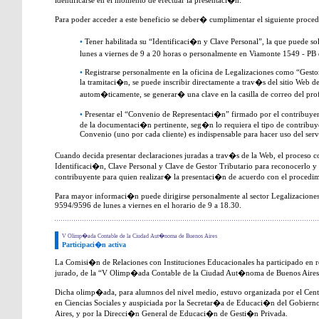
identificarse en el momento de efectuar la presentaci�n.
Para poder acceder a este beneficio se deber� cumplimentar el siguiente proced
•
Tener habilitada su “Identificaci�n y Clave Personal”, la que puede s
lunes a viernes de 9 a 20 horas o personalmente en Viamonte 1549 - PB d
•
Registrarse personalmente en la oficina de Legalizaciones como “Gestor 
la tramitaci�n, se puede inscribir directamente a trav�s del sitio Web de
autom�ticamente, se generar� una clave en la casilla de correo del profe
•
Presentar el “Convenio de Representaci�n” firmado por el contribuye
de la documentaci�n pertinente, seg�n lo requiera el tipo de contribuy
Convenio (uno por cada cliente) es indispensable para hacer uso del serv
Cuando decida presentar declaraciones juradas a trav�s de la Web, el proceso co
Identificaci�n, Clave Personal y Clave de Gestor Tributario para reconocerlo y h
contribuyente para quien realizar� la presentaci�n de acuerdo con el procedim
Para mayor informaci�n puede dirigirse personalmente al sector Legalizacione
9594/9596 de lunes a viernes en el horario de 9 a 18.30.
V Olimp�ada Contable de la Ciudad Aut�noma de Buenos Aires
Participaci�n activa
La Comisi�n de Relaciones con Instituciones Educacionales ha participado en r
jurado, de la “V Olimp�ada Contable de la Ciudad Aut�noma de Buenos Aires
Dicha olimp�ada, para alumnos del nivel medio, estuvo organizada por el Cent
en Ciencias Sociales y auspiciada por la Secretar�a de Educaci�n del Gobie
Aires, y por la Direcci�n General de Educaci�n de Gesti�n Privada.